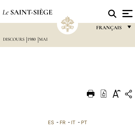
Le
SAINT-SIÈGE
FRANÇAIS
DISCOURS
1980
MAI
FRANÇAIS
ENGLISH
ITALIANO
PORTUGUÊS
ESPAÑOL
DEUTSCH
POLSKI
العربيّة
ES
-
FR
-
IT
-
PT
中文