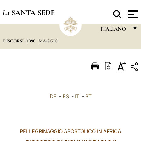
La
SANTA SEDE
ITALIANO
DISCORSI
1980
MAGGIO
FRANÇAIS
ENGLISH
ITALIANO
PORTUGUÊS
ESPAÑOL
DE
-
ES
-
IT
-
PT
DEUTSCH
POLSKI
العربيّة
PELLEGRINAGGIO APOSTOLICO IN AFRICA
中文