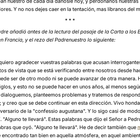
El pan nuestro de cada día dánosle hoy, y perdónanos nuestra
es. Y no nos dejes caer en la tentación, mas líbranos del 
* * *
adre añadió antes de la lectura del pasaje de la Carta a los 
 Francia, y el rezo del Padrenuestro lo siguiente:
 quiero agradecer vuestras palabras que acusan interrogante
ntos de vista que se está verificando entre nosotros desde h
puede ser de otro modo ni se puede avanzar de otra manera. 
iglos, y esto no se puede hacer en unos años, al menos según
dialoguemos, planteemos problemas y tratemos de responder
o; y creo que se debe continuar en esta dirección. Vivo hond
niversario de la "confessio augustana". Y lo sigo casi de mo
. "Alguno te llevará". Estas palabras que dijo el Señor a Ped
abras que oyó. "Alguno te llevará". He de decir también que
m
 encontrado tan bien en aquella atmósfera, en aquel ambien