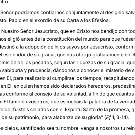
ntro.
l Señor podríamos confiarnos conjuntamente al designio salv
ol Pablo en el exordio de su Carta a los Efesios:
 Nuestro Señor Jesucristo, que en Cristo nos bendijo con tod
 nos eligió antes de la constitución del mundo para que fué
destinó a la adopción de hijos suyos por Jesucristo, conform
el esplendor de su gracia, que nos otorgó gratuitamente en 
remisión de los pecados, según las riquezas de su gracia, 
sabiduría y prudencia, dándonos a conocer el misterio de s
n El, para realizarlo al cumplirse los tiempos, recapitulando
rra; en El, en quien hemos sido declarados herederos, predest
sas conforme al consejo de su voluntad, a fin de que cuanto
n El también vosotros, que escucháis la palabra de la verdad
reído, fuisteis sellados con el Espíritu Santo de la promesa,
 de su patrimonio, para alabanza de su gloria" (
Ef
1, 3-14).
s cielos, santificado sea tu nombre, venga a nosotros tu rein