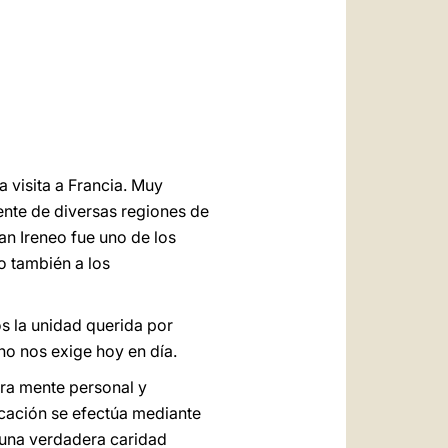
العربيّة
中文
LATINE
 visita a Francia. Muy
ente de diversas regiones de
San Ireneo fue uno de los
o también a los
s la unidad querida por
no nos exige hoy en día.
tra mente personal y
icación se efectúa mediante
 una verdadera caridad