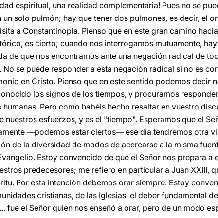
dad espiritual, una realidad complementaria! Pues no se pue
 un solo pulmón; hay que tener dos pulmones, es decir, el ori
visita a Constantinopla. Pienso que en este gran camino haci
órico, es cierto; cuando nos interrogamos mutuamente, hay 
da de que nos encontramos ante una negación radical de to
No se puede responder a esta negación radical si no es con 
timonio en Cristo. Pienso que en este sentido podemos deci
nocido los signos de los tiempos, y procuramos responder
s humanas. Pero como habéis hecho resaltar en vuestro disc
nuestros esfuerzos, y es el "tiempo". Esperamos que el Señ
amente —podemos estar ciertos— ese día tendremos otra visi
sión de la diversidad de modos de acercarse a la misma fuent
vangelio. Estoy convencido de que el Señor nos prepara a e
uestros predecesores; me refiero en particular a Juan XXIII, 
íritu. Por esta intención debemos orar siempre. Estoy convenc
nidades cristianas, de las Iglesias, el deber fundamental de 
... fue el Señor quien nos enseñó a orar, pero de un modo esp