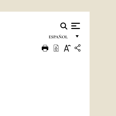
ESPAÑOL
FRANÇAIS
ENGLISH
ITALIANO
PORTUGUÊS
ESPAÑOL
DEUTSCH
POLSKI