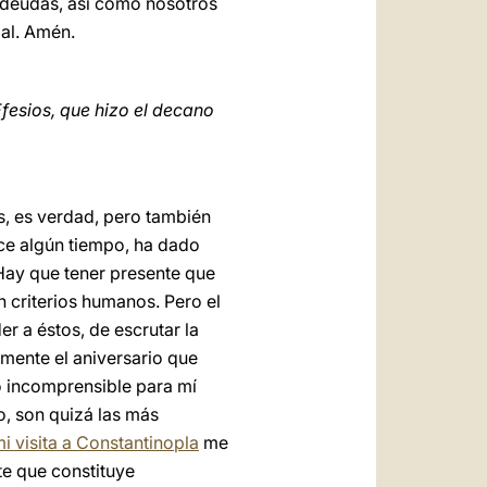
s deudas, así como nosotros
mal. Amén.
Efesios, que hizo el decano
s, es verdad, pero también
ace algún tiempo, ha dado
Hay que tener presente que
 criterios humanos. Pero el
 a éstos, de escrutar la
amente el aniversario que
do incomprensible para mí
ro, son quizá las más
i visita a Constantinopla
me
te que constituye