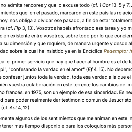
e no admita rencores y que lo excuse todo (cf.
1 Cor
13, 5 y 7)
mientos que, en el pasado, marcaron en este país las relacio
 hoy, nos obliga a olvidar ese pasado, a fin de estar totalmen
ra (cf.
Flp
3, 13). Vosotros habéis afrontado esa tarea y yo 
ción existente entre vosotros, sobre todo por lo que concier
a su dimensión y que requiere, de manera urgente y desde a
dad sobre la cual he insistido ya en la Encíclica
Redemptor h
, el primer servicio que hay que hacer al hombre es el de te
pi", "confesando la verdad en el amor" (
Ef
4, 15). No debem
onfesar juntos toda la verdad, toda esa verdad a la que el E
mbién vuestra colaboración en este terreno; los cambios de i
mo francés, en 1975, son un ejemplo de esa sinceridad. Es n
ad para poder realmente dar testimonio común de Jesucristo, ú
 (cf.
Act
4, 12).
mente algunos de los sentimientos que me animan en este in
 tener más tiempo disponible para los coloquios más person