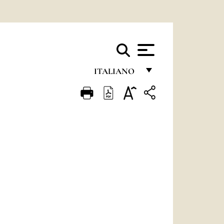
ITALIANO
FRANÇAIS
ENGLISH
ITALIANO
PORTUGUÊS
ESPAÑOL
DEUTSCH
POLSKI