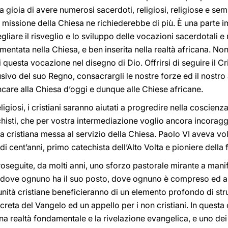
 gioia di avere numerosi sacerdoti, religiosi, religiose e semin
 missione della Chiesa ne richiederebbe di più. È una parte i
iare il risveglio e lo sviluppo delle vocazioni sacerdotali e 
mentata nella Chiesa, e ben inserita nella realtà africana. N
questa vocazione nel disegno di Dio. Offrirsi di seguire il Cri
lusivo del suo Regno, consacrargli le nostre forze ed il nostro
are alla Chiesa d’oggi e dunque alle Chiese africane.
ligiosi, i cristiani saranno aiutati a progredire nella coscien
echisti, che per vostra intermediazione voglio ancora incorag
 cristiana messa al servizio della Chiesa. Paolo VI aveva vol
i cent’anni, primo catechista dell’Alto Volta e pioniere della
roseguite, da molti anni, uno sforzo pastorale mirante a mani
, dove ognuno ha il suo posto, dove ognuno è compreso ed a
nità cristiane beneficieranno di un elemento profondo di stru
eta del Vangelo ed un appello per i non cristiani. In questa
una realtà fondamentale e la rivelazione evangelica, e uno dei 