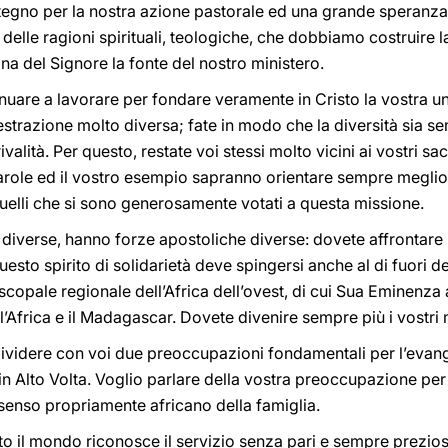
tegno per la nostra azione pastorale ed una grande speranza p
 delle ragioni spirituali, teologiche, che dobbiamo costruire 
a del Signore la fonte del nostro ministero.
uare a lavorare per fondare veramente in Cristo la vostra uni
’estrazione molto diversa; fate in modo che la diversità sia 
ivalità. Per questo, restate voi stessi molto vicini ai vostri sa
 parole ed il vostro esempio sapranno orientare sempre meglio 
i quelli che si sono generosamente votati a questa missione.
 diverse, hanno forze apostoliche diverse: dovete affrontare
uesto spirito di solidarietà deve spingersi anche al di fuori de
copale regionale dell’Africa dell’ovest, di cui Sua Eminenza 
’Africa e il Madagascar. Dovete divenire sempre più i vostri 
videre con voi due preoccupazioni fondamentali per l’evange
 in Alto Volta. Voglio parlare della vostra preoccupazione per
senso propriamente africano della famiglia.
tutto il mondo riconosce il servizio senza pari e sempre prez