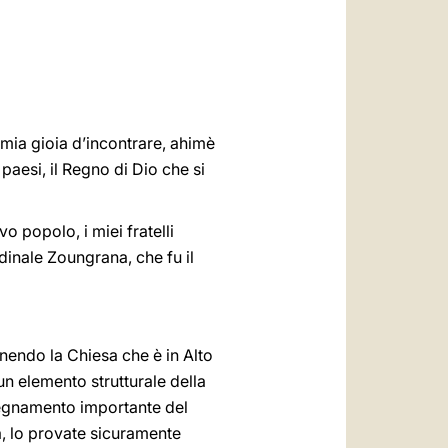
العربيّة
中文
LATINE
mia gioia d’incontrare, ahimè
aesi, il Regno di Dio che si
o popolo, i miei fratelli
dinale Zoungrana, che fu il
, unendo la Chiesa che è in Alto
un elemento strutturale della
segnamento importante del
ra, lo provate sicuramente