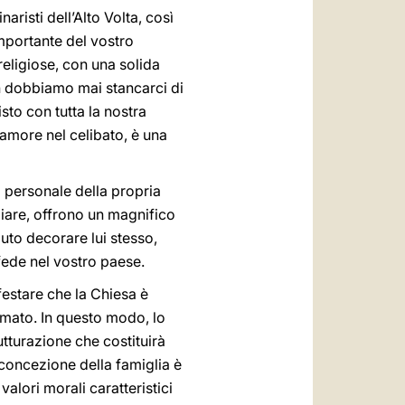
aristi dell’Alto Volta, così
mportante del vostro
religiose, con una solida
on dobbiamo mai stancarci di
sto con tutta la nostra
 amore nel celibato, è una
za personale della propria
giare, offrono un magnifico
uto decorare lui stesso,
 fede nel vostro paese.
festare che la Chiesa è
mato. In questo modo, lo
tturazione che costituirà
 concezione della famiglia è
valori morali caratteristici