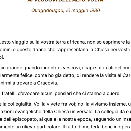
Ouagadougou, 10 maggio 1980
sto viaggio sulla vostra terra africana, non so esprimere la 
mini e queste donne che rappresentano la Chiesa nei vostri p
i.
ù grande quando incontro i vescovi, i capi spirituali del nuov
larmente felice, come ho già detto, di rendere la visita al Car
nirmi a trovare a Cracovia.
fratelli, d’evocare alcuni pensieri che ci stanno a cuore.
nella collegialità. Voi la vivete fra voi; noi la viviamo insieme
pazioni evangeliche della Chiesa universale. La collegialità è 
 dell’episcopato, al quale la nostra epoca, seguendo un in
amente un rilievo particolare. Il fatto di metterla bene in ope