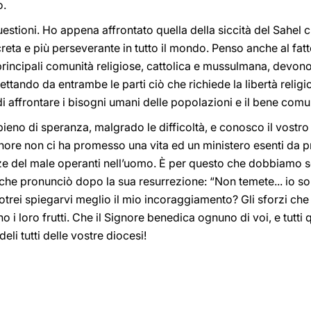
o.
uestioni. Ho appena affrontato quella della siccità del Sahel 
creta e più perseverante in tutto il mondo. Penso anche al fat
principali comunità religiose, cattolica e mussulmana, devono
ettando da entrambe le parti ciò che richiede la libertà religi
di affrontare i bisogni umani delle popolazioni e il bene comu
o pieno di speranza, malgrado le difficoltà, e conosco il vostr
gnore non ci ha promesso una vita ed un ministero esenti da 
orze del male operanti nell’uomo. È per questo che dobbiamo 
 che pronunciò dopo la sua resurrezione: “Non temete... io sono
otrei spiegarvi meglio il mio incoraggiamento? Gli sforzi ch
 i loro frutti. Che il Signore benedica ognuno di voi, e tutti q
deli tutti delle vostre diocesi!