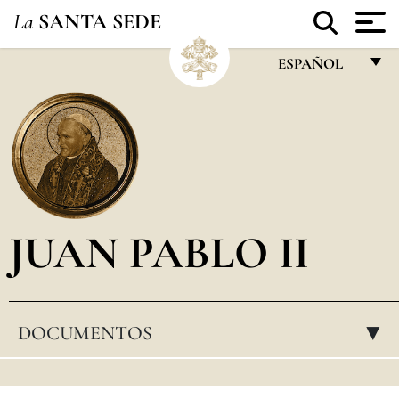
La
SANTA SEDE
ESPAÑOL
FRANÇAIS
ENGLISH
ITALIANO
PORTUGUÊS
JUAN PABLO II
ESPAÑOL
DEUTSCH
POLSKI
DOCUMENTOS
▸
العربيّة
中文