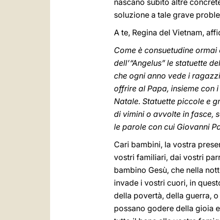
nascano subito altre concrete
soluzione a tale grave probl
A te, Regina del Vietnam, aff
Come è consuetudine ormai da
dell’“Angelus” le statuette d
che ogni anno vede i ragazzi d
offrire al Papa, insieme con 
Natale. Statuette piccole e g
di vimini o avvolte in fasce,
le parole con cui Giovanni Pao
Cari bambini, la vostra prese
vostri familiari, dai vostri pa
bambino Gesù, che nella notte
invade i vostri cuori, in que
della povertà, della guerra, o
possano godere della gioia e 