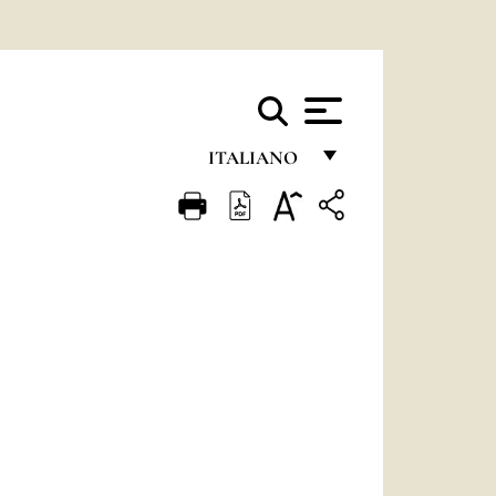
ITALIANO
FRANÇAIS
ENGLISH
ITALIANO
PORTUGUÊS
ESPAÑOL
DEUTSCH
POLSKI