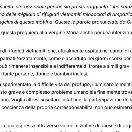
unità internazionale perché sia presto raggiunta “una soluzi
 delle migliaia di rifugiati vietnamiti minacciati di rimpatri
ngelus di questa mattina. Queste le parole pronunciate da Gi
a questa preghiera alla Vergine Maria anche per una intenzio
aia di rifugiati vietnamiti che, attualmente ospitati nei campi 
patriati forzatamente, come è accaduto nei giorni scorsi per
uò rimanere insensibile e indifferente di fronte a simili grav
i tante persone, donne e bambini inclusi.
 sperimentato la difficile vita del profugo, illuminare le men
uesto grave e complesso problema umano sia finalmente trova
uomo. Voglia altresì suscitare, a tal fine, la partecipazione de
 coscienza della propria corresponsabilità, non può esimersi
si è già espressa attraverso valide iniziative di paesi e di or