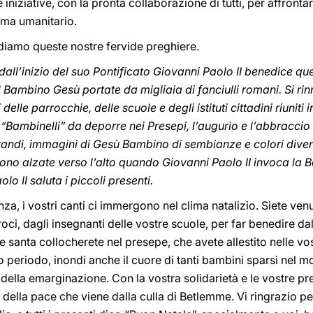
 iniziative, con la pronta collaborazione di tutti, per affron
ema umanitario.
idiamo queste nostre fervide preghiere.
ll’inizio del suo Pontificato Giovanni Paolo II benedice que
el Bambino Gesù portate da migliaia di fanciulli romani. Si 
elle parrocchie, delle scuole e degli istituti cittadini riuniti
i “Bambinelli” da deporre nei Presepi, l’augurio e l’abbraccio 
randi, immagini di Gesù Bambino di sembianze e colori divers
 sono alzate verso l’alto quando Giovanni Paolo II invoca la
lo II saluta i piccoli presenti.
nza, i vostri canti ci immergono nel clima natalizio. Siete ve
rroci, dagli insegnanti delle vostre scuole, per far benedire da
 santa collocherete nel presepe, che avete allestito nelle vos
sto periodo, inondi anche il cuore di tanti bambini sparsi nel
 della emarginazione. Con la vostra solidarietà e le vostre preg
della pace che viene dalla culla di Betlemme. Vi ringrazio per