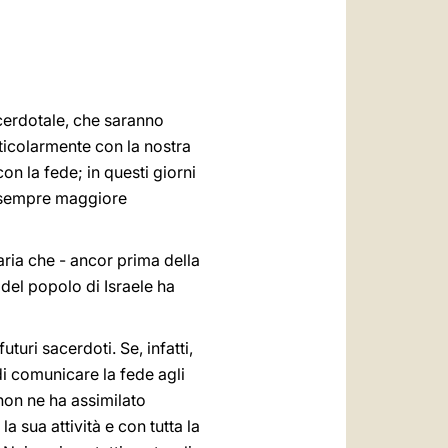
العربيّة
中文
LATINE
acerdotale, che saranno
ticolarmente con la nostra
con la fede; in questi giorni
la sempre maggiore
ria che - ancor prima della
 del popolo di Israele ha
uri sacerdoti. Se, infatti,
 di comunicare la fede agli
 non ne ha assimilato
 sua attività e con tutta la