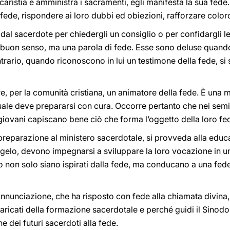
aristia e amministra i sacramenti, egli manifesta la sua fede. 
a fede, rispondere ai loro dubbi ed obiezioni, rafforzare coloro
al sacerdote per chiedergli un consiglio o per confidargli le 
 buon senso, ma una parola di fede. Esse sono deluse quando
trario, quando riconoscono in lui un testimone della fede, si 
, per la comunità cristiana, un animatore della fede. È una m
uale deve prepararsi con cura. Occorre pertanto che nei semina
giovani capiscano bene ciò che forma l’oggetto della loro fe
preparazione al ministero sacerdotale, si provveda alla educa
ngelo, devono impegnarsi a sviluppare la loro vocazione in un
dio non solo siano ispirati dalla fede, ma conducano a una fe
Annunciazione, che ha risposto con fede alla chiamata divina,
ncaricati della formazione sacerdotale e perché guidi il Sinod
ne dei futuri sacerdoti alla fede.