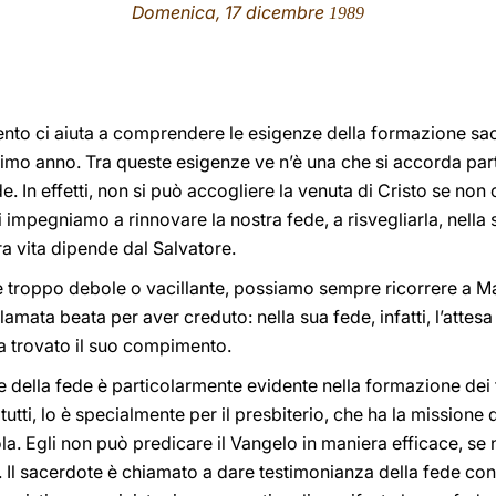
Domenica, 17 dicembre
1989
Avvento ci aiuta a comprendere le esigenze della formazione s
simo anno. Tra queste esigenze ve n’è una che si accorda par
e. In effetti, non si può accogliere la venuta di Cristo se non 
i impegniamo a rinnovare la nostra fede, a risvegliarla, nel
ra vita dipende dal Salvatore.
e troppo debole o vacillante, possiamo sempre ricorrere a Ma
lamata beata per aver creduto: nella sua fede, infatti, l’attesa
ha trovato il suo compimento.
della fede è particolarmente evidente nella formazione dei fut
tutti, lo è specialmente per il presbiterio, che ha la missione
ola. Egli non può predicare il Vangelo in maniera efficace, se
l sacerdote è chiamato a dare testimonianza della fede con la