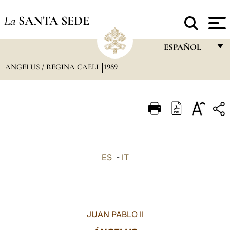
La
SANTA SEDE
ESPAÑOL
ANGELUS / REGINA CAELI
1989
FRANÇAIS
ENGLISH
ITALIANO
PORTUGUÊS
ESPAÑOL
ES
-
IT
DEUTSCH
POLSKI
العربيّة
JUAN PABLO II
中文