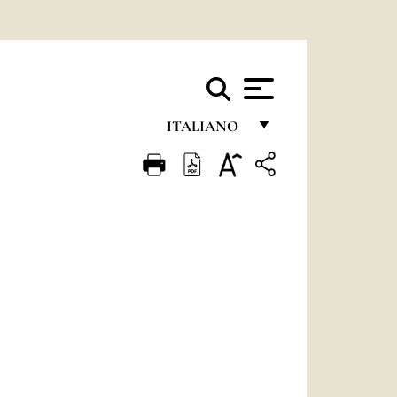
ITALIANO
FRANÇAIS
ENGLISH
ITALIANO
PORTUGUÊS
ESPAÑOL
DEUTSCH
POLSKI