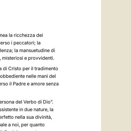
العربيّة
中文
LATINE
inea la ricchezza dei
erso i peccatori; la
iolenza; la mansuetudine di
a, misteriosi e provvidenti.
a di Cristo per il tradimento
e obbediente nelle mani del
verso il Padre e amore senza
ersona del Verbo di Dio”.
ssistente in due nature, la
rfetto nella sua divinità,
ale a noi, per quanto