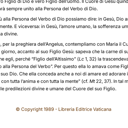
o Figlio di Dio e vero Figlio dell’uomo. Il Cuore di Gesù quin
sarà sempre unito alla Persona del Verbo di Dio.
sù alla Persona del Verbo di Dio possiamo dire: in Gesù, Dio
nte. E viceversa: in Gesù, l’amore umano, la sofferenza um
a divine.
relle, per la preghiera dell’Angelus, contempliamo con Maria il C
giorno, accanto al suo Figlio Gesù: sapeva che la carne di suo
e egli, perché “Figlio dell’Altissimo” (
Lc
1, 32) la trascendeva
to alla Persona del Verbo”. Per questo ella lo amava come Figl
uo Dio. Che ella conceda anche a noi di amare ed adorare il
 con tutta l’anima e con tutta la mente” (cf.
Mt
22, 37). In tal
e predilezioni divine e umane del Cuore del suo Figlio.
© Copyright 1989 - Libreria Editrice Vaticana