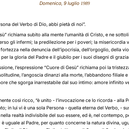
Domenica, 9 luglio
1989
sona del Verbo di Dio, abbi pietà di noi”.
ù” richiama subito alla mente l’umanità di Cristo, e ne sottol
so gli infermi; la predilezione per i poveri; la misericordia v
fortezza nella denuncia dell’ipocrisia, dell’orgoglio, della v
 per la gloria del Padre e il giubilo per i suoi disegni di grazi
Passione, l’espressione “Cuore di Gesù” richiama poi la tristezz
solitudine, l’angoscia dinanzi alla morte, l’abbandono filiale 
more che sgorga inarrestabile dal suo intimo: amore infinito 
te così ricco, “è unito - l’invocazione ce lo ricorda - alla P
to; in lui vi è una sola Persona - quella eterna del Verbo, - su
nella realtà indivisibile del suo essere, ed è, nel contempo, pe
; è uguale al Padre, per quanto concerne la natura divina, ugu