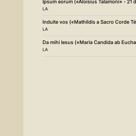
Ipsum eorum («Aloisius Talamoni» - 21 
LA
Induite vos («Mathildis a Sacro Corde T
LA
Da mihi Iesus («Maria Candida ab Eucha
LA