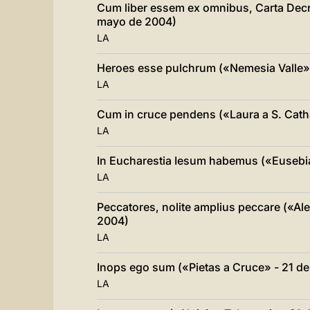
Cum liber essem ex omnibus, Carta Decre
mayo de 2004)
LA
Heroes esse pulchrum («Nemesia Valle» 
LA
Cum in cruce pendens («Laura a S. Catha
LA
In Eucharestia Iesum habemus («Eusebia
LA
Peccatores, nolite amplius peccare («Ale
2004)
LA
Inops ego sum («Pietas a Cruce» - 21 d
LA