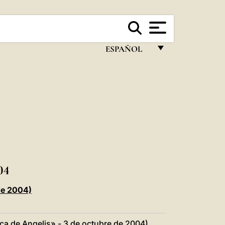
ESPAÑOL
FRANÇAIS
ENGLISH
ITALIANO
PORTUGUÊS
ESPAÑOL
DEUTSCH
04
POLSKI
de 2004)
العربيّة
ca de Angelis» - 3 de octubre de 2004)