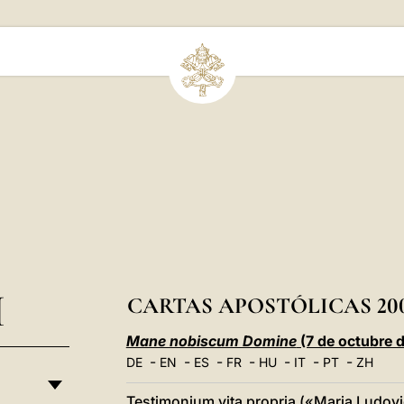
I
CARTAS APOSTÓLICAS 20
Mane nobiscum Domine
(7 de octubre 
-
-
-
-
-
-
-
DE
EN
ES
FR
HU
IT
PT
ZH
Testimonium vita propria («Maria Ludovi