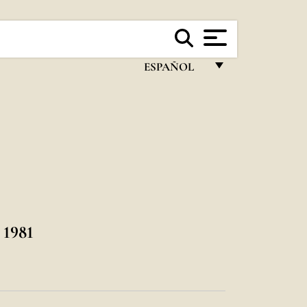
ESPAÑOL
FRANÇAIS
ENGLISH
ITALIANO
PORTUGUÊS
ESPAÑOL
DEUTSCH
1981
POLSKI
العربيّة