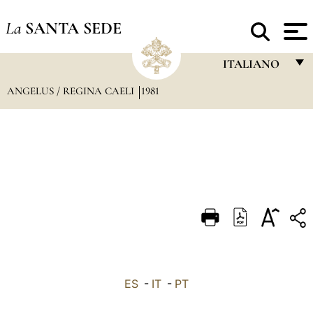
La
SANTA SEDE
ITALIANO
ANGELUS / REGINA CAELI
1981
FRANÇAIS
ENGLISH
ITALIANO
PORTUGUÊS
ESPAÑOL
DEUTSCH
POLSKI
العربيّة
ES
-
IT
-
PT
中文