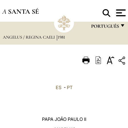
A
SANTA SÉ
PORTUGUÊS
ANGELUS / REGINA CAELI
1981
FRANÇAIS
ENGLISH
ITALIANO
PORTUGUÊS
ESPAÑOL
ES
-
PT
DEUTSCH
POLSKI
العربيّة
PAPA JOÃO PAULO II
中文