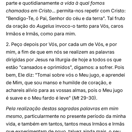
parte e quotidianamente
a vida à qual fomos
chamados em Cristo
... permita-nos repetir com Cristo:
"Bendigo-Te, ó Pai, Senhor do céu e da terra". Tal fruto
da oração do
Augelus
invoco-o tanto para Vós, caros
Irmãos e Irmãs, como para mim.
2. Peço depois por Vós, por cada um de Vós, e por
mim, a fim de que em nós se realizem as palavras
dirigidas por Jesus na liturgia de hoje a todos os que
estão "cansados e oprimidos", digamos: a sofrer. Pois
bem, Ele diz: "Tomai sobre vós o Meu jugo, e aprendei
de Mim, que sou manso e humilde de coração, e
achareis alívio para as vossas almas, pois o Meu jugo
é suave e o Meu fardo é leve" (
Mt
29-30).
Pela realização destas sagradas palavras em mim
mesmo
, particularmente no presente período da minha
vida, e também em tantos, tantos meus Irmãos e Irmãs
que experimentam de novo, talvez ainda mais, o seu