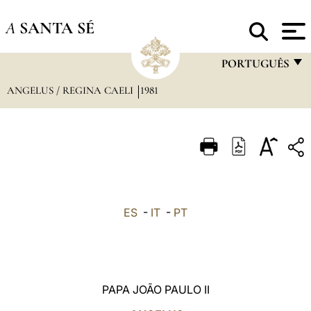
A
SANTA SÉ
PORTUGUÊS
ANGELUS / REGINA CAELI
1981
FRANÇAIS
ENGLISH
ITALIANO
PORTUGUÊS
ESPAÑOL
ES
-
IT
-
PT
DEUTSCH
POLSKI
العربيّة
PAPA JOÃO PAULO II
中文