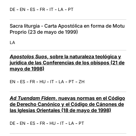
-
-
-
-
-
-
DE
EN
ES
FR
IT
LA
PT
Sacra liturgia - Carta Apostólica en forma de Motu
Proprio (23 de mayo de 1999)
LA
Apostolos Suos
, sobre la naturaleza teológica y
jurídica de las Conferencias de los obispos (21 de
mayo de 1998)
-
-
-
-
-
-
-
EN
ES
FR
HU
IT
LA
PT
ZH
Ad Tuendam Fidem
, nuevas normas en el Código
de Derecho Canónico y el Código de Cánones de
las Iglesias Orientales (18 de mayo de 1998)
-
-
-
-
-
-
-
DE
EN
ES
FR
HU
IT
LA
PT