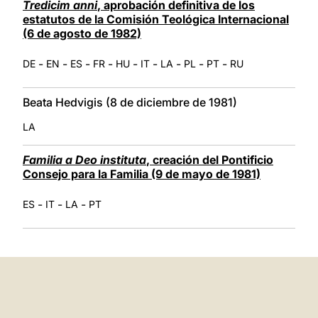
Tredicim anni
, aprobación definitiva de los
estatutos de la Comisión Teológica Internacional
(6 de agosto de 1982)
-
-
-
-
-
-
-
-
-
DE
EN
ES
FR
HU
IT
LA
PL
PT
RU
Beata Hedvigis (8 de diciembre de 1981)
LA
Familia a Deo instituta
, creación del Pontificio
Consejo para la Familia (9 de mayo de 1981)
-
-
-
ES
IT
LA
PT