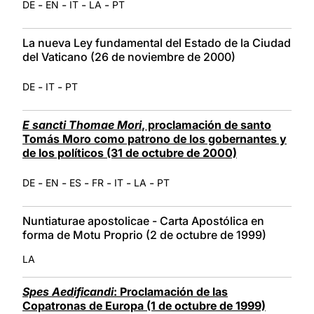
-
-
-
-
DE
EN
IT
LA
PT
La nueva Ley fundamental del Estado de la Ciudad
del Vaticano (26 de noviembre de 2000)
-
-
DE
IT
PT
E sancti Thomae Mori
, proclamación de santo
Tomás Moro como patrono de los gobernantes y
de los políticos (31 de octubre de 2000)
-
-
-
-
-
-
DE
EN
ES
FR
IT
LA
PT
Nuntiaturae apostolicae - Carta Apostólica en
forma de Motu Proprio (2 de octubre de 1999)
LA
Spes Aedificandi
: Proclamación de las
Copatronas de Europa (1 de octubre de 1999)