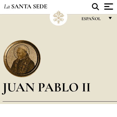
La
SANTA SEDE
ESPAÑOL
FRANÇAIS
ENGLISH
ITALIANO
PORTUGUÊS
ESPAÑOL
DEUTSCH
JUAN PABLO II
POLSKI
العربيّة
中文