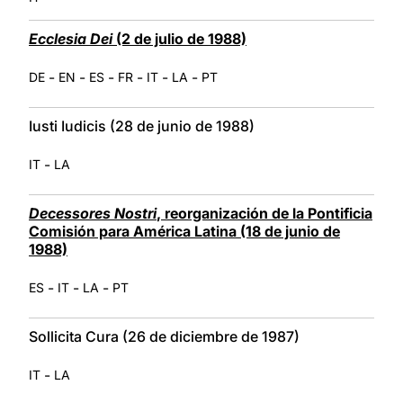
Ecclesia Dei
(2 de julio de 1988)
-
-
-
-
-
-
DE
EN
ES
FR
IT
LA
PT
Iusti Iudicis (28 de junio de 1988)
-
IT
LA
Decessores Nostri
, reorganización de la Pontificia
Comisión para América Latina (18 de junio de
1988)
-
-
-
ES
IT
LA
PT
Sollicita Cura (26 de diciembre de 1987)
-
IT
LA