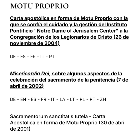
MOTU PROPRIO
LATINE
Carta apostólica en forma de Motu Proprio con la
que se confía el cuidado y la gestión del Instituto
Pontificio "Notre Dame of Jerusalem Center" a la
Congregación de los Legionarios de Cristo (26 de
noviembre de 2004)
-
-
-
-
DE
ES
FR
IT
PT
Misericordia Dei
, sobre algunos aspectos de la
celebración del sacramento de la penitencia (7 de
abril de 2002)
-
-
-
-
-
-
-
-
-
DE
EN
ES
FR
IT
LA
LT
PL
PT
ZH
Sacramentorum sanctitatis tutela - Carta
Apostólica en forma de Motu Proprio (30 de abril
de 2001)