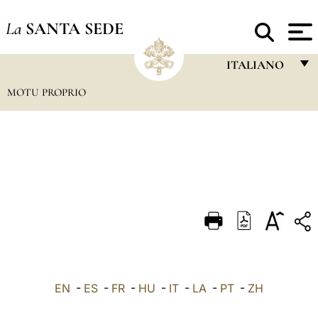
La
SANTA SEDE
ITALIANO
MOTU PROPRIO
FRANÇAIS
ENGLISH
ITALIANO
PORTUGUÊS
ESPAÑOL
DEUTSCH
POLSKI
العربيّة
EN
-
ES
-
FR
-
HU
-
IT
-
LA
-
PT
-
ZH
中文