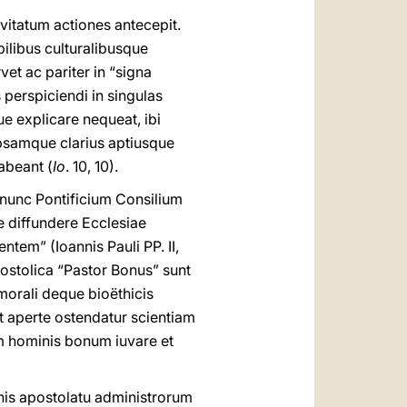
vitatum actiones antecepit.
ilibus culturalibusque
et ac pariter in “signa
 perspiciendi in singulas
e explicare nequeat, ibi
ipsamque clarius aptiusque
abeant (
Io
. 10, 10).
nunc Pontificium Consilium
e diffundere Ecclesiae
tem” (Ioannis Pauli PP. II,
postolica “Pastor Bonus” sunt
 morali deque bioëthicis
 ut aperte ostendatur scientiam
m hominis bonum iuvare et
nis apostolatu administrorum