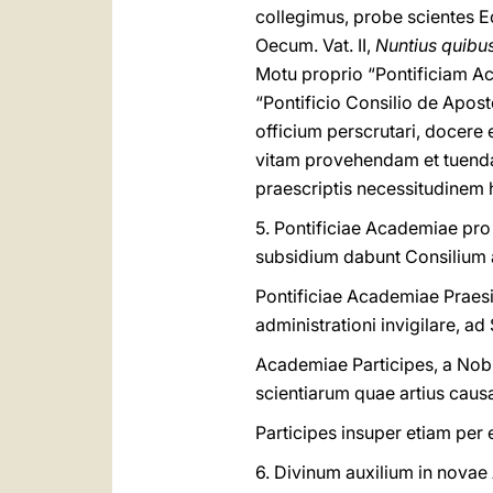
collegimus, probe scientes E
Oecum. Vat. II,
Nuntius quibu
Motu proprio “Pontificiam Ac
“Pontificio Consilio de Aposto
officium perscrutari, docere
vitam provehendam et tuendam
praescriptis necessitudinem 
5. Pontificiae Academiae pro
subsidium dabunt Consilium a
Pontificiae Academiae Praes
administrationi invigilare,
Academiae Participes, a Nobis
scientiarum quae artius cau
Participes insuper etiam per
6. Divinum auxilium in nova