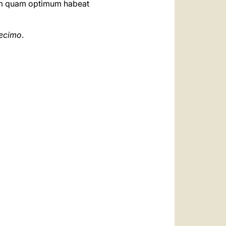
tum quam optimum habeat
decimo
.