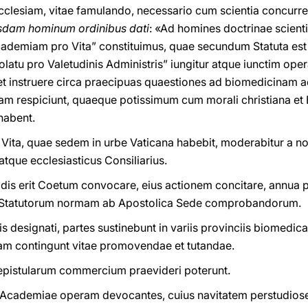
cclesiam, vitae famulando, necessario cum scientia concurr
sdam hominum ordinibus dati
: «Ad homines doctrinae scient
ademiam pro Vita” constituimus, quae secundum Statuta est s
latu pro Valetudinis Administris” iungitur atque iunctim opera
 et instruere circa praecipuas quaestiones ad biomedicinam a
 respiciunt, quaeque potissimum cum morali christiana et E
habent.
 Vita, quae sedem in urbe Vaticana habebit, moderabitur a n
tque ecclesiasticus Consiliarius.
idis erit Coetum convocare, eius actionem concitare, annua
 ad Statutorum normam ab Apostolica Sede comprobandorum.
 designati, partes sustinebunt in variis provinciis biomedic
sam contingunt vitae promovendae et tutandae.
 epistularum commercium praevideri poterunt.
e Academiae operam devocantes, cuius navitatem perstudios