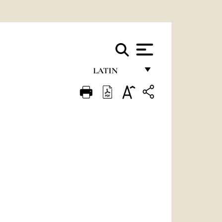
LATIN
FRANÇAIS
ENGLISH
ITALIANO
PORTUGUÊS
ESPAÑOL
DEUTSCH
POLSKI