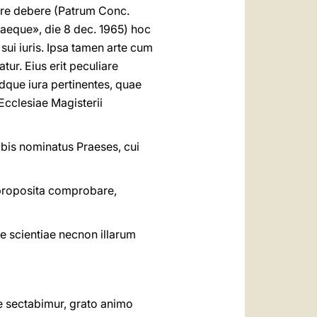
ere debere (Patrum Conc.
iaeque», die 8 dec. 1965) hoc
ui iuris. Ipsa tamen arte cum
tur. Eius erit peculiare
dque iura pertinentes, quae
cclesiae Magisterii
obis nominatus Praeses, cui
 proposita comprobare,
ae scientiae necnon illarum
e sectabimur, grato animo