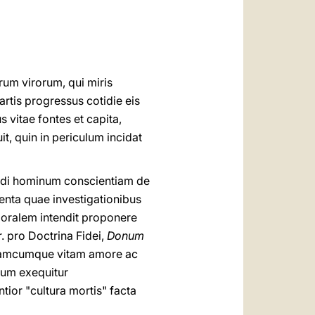
العربيّة
中文
LATINE
rum virorum, qui miris
rtis progressus cotidie eis
 vitae fontes et capita,
t, quin in periculum incidat
andi hominum conscientiam de
enta quae investigationibus
, moralem intendit proponere
 pro Doctrina Fidei,
Donum
 quamcumque vitam amore ac
tum exequitur
ior "cultura mortis" facta