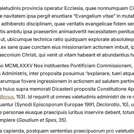
aletudinis provincia operatur Ecclesia, quae nonnumquam Ci
 navitatem ipsa pergit enuntiare “Evangelium vitae” in mutab
m adhibendo disciplinam, quae veritatis evangelicae fidem serv
tis ambitu ipsa praesertim animadvertit necessitatem penitus
, ut, ubicumque technica ratio quidquam explorate absolutequ
ec Lex sane quae cunctam eius missionariam actionem imbuit, 
econium Christi, qui venit ut vitam habeant et abundantius h
anno MCMLXXXV Nos instituentes Pontificiam Commissionem, 
 Administris, inter proposita posuimus “explanare, tueri atqu
earumque fovere ingressionem in actionem ad salutem pertinen
ae huius supra memorati Dicasterii proposita Constitutione A
 Bonus
, 153). Id requirit ut omnes valetudinis administri de re
ituantur (Synodi Episcoporum Europae 1991,
Declaratio
, 10),
personae eiusque praecipuis iuribus inservire debent, totu
mplere (
Gaudium et Spes
, 35).
ta capienda, postquam sententias praecipuorum pro valetudi