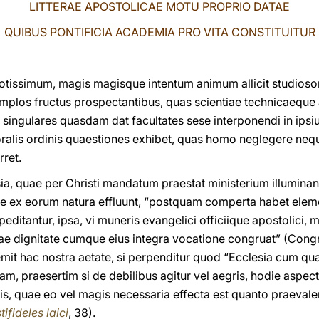
LITTERAE APOSTOLICAE MOTU PROPRIO DATAE
QUIBUS PONTIFICIA ACADEMIA PRO VITA CONSTITUITUR
potissimum, magis magisque intentum animum allicit studioso
mplos fructus prospectantibus, quas scientiae technicaeque a
ingulares quasdam dat facultates sese interponendi in ipsius
ralis ordinis quaestiones exhibet, quas homo neglegere nequi
rret.
sia, quae per Christi mandatum praestat ministerium illumin
ae ex eorum natura effluunt, “postquam comperta habet elem
ppeditantur, ipsa, vi muneris evangelici officiique apostolici
 dignitate cumque eius integra vocatione congruat” (Congr.
remit hac nostra aetate, si perpenditur quod “Ecclesia cum
m, praesertim si de debilibus agitur vel aegris, hodie aspec
, quae eo vel magis necessaria effecta est quanto praevalent
tifideles laici
, 38).