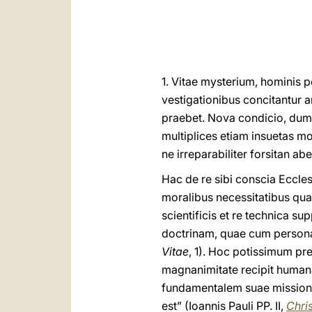
1. Vitae mysterium, hominis 
vestigationibus concitantur a
praebet. Nova condicio, dum s
multiplices etiam insuetas mo
ne irreparabiliter forsitan abe
Hac de re sibi conscia Eccle
moralibus necessitatibus qu
scientificis et re technica su
doctrinam, quae cum personae
Vitae
, 1). Hoc potissimum p
magnanimitate recipit humana
fundamentalem suae missionis
est” (Ioannis Pauli PP. II,
Chris