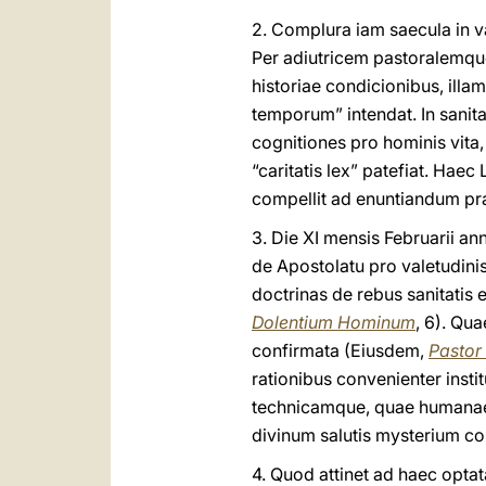
2. Complura iam saecula in v
Per adiutricem pastoralemque
historiae condicionibus, illa
temporum” intendat. In sanita
cognitiones pro hominis vita
“caritatis lex” patefiat. Ha
compellit ad enuntiandum pra
3. Die XI mensis Februarii 
de Apostolatu pro valetudinis
doctrinas de rebus sanitatis 
Dolentium Hominum
, 6). Qu
confirmata (Eiusdem,
Pastor
rationibus convenienter inst
technicamque, quae humanae 
divinum salutis mysterium co
4. Quod attinet ad haec opta