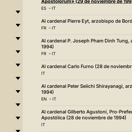
Apostolorum» (29 de noviembre de 199
-
ES
IT
Al cardenal Pierre Eyt, arzobispo de Bo
-
FR
IT
Al cardenal P. Joseph Pham Dình Tung, 
1994)
-
FR
IT
Al cardenal Carlo Furno (28 de noviembr
IT
Al cardenal Peter Seiichi Shirayanagi, a
1994)
-
EN
IT
Al cardenal Gilberto Agustoni, Pro-Prefe
Apostólica (28 de noviembre de 1994)
IT