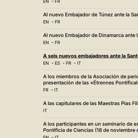
-
EN
FR
Al nuevo Embajador de Túnez ante la Sa
-
EN
FR
Al nuevo Embajador de Dinamarca ante l
-
EN
FR
A seis nuevos embajadores ante la Sant
-
-
-
EN
ES
FR
IT
A los miembros de la Asociación de perio
presentación de las «Étrennes Pontifica
-
FR
IT
A las capitulares de las Maestras Pías F
IT
A los participantes en un seminario de 
Pontificia de Ciencias (18 de noviembre 
-
EN
IT