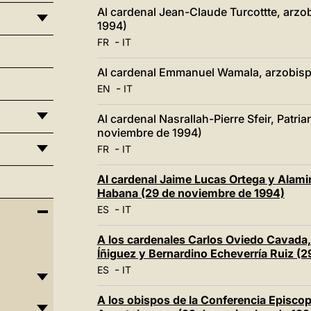
Al cardenal Jean-Claude Turcottte, arz
1994)
-
FR
IT
Al cardenal Emmanuel Wamala, arzobisp
-
EN
IT
Al cardenal Nasrallah-Pierre Sfeir, Patri
noviembre de 1994)
-
FR
IT
Al cardenal Jaime Lucas Ortega y Alamin
Habana (29 de noviembre de 1994)
-
ES
IT
A los cardenales Carlos Oviedo Cavada,
Íñiguez y Bernardino Echeverría Ruiz (
-
ES
IT
A los obispos de la Conferencia Episcop