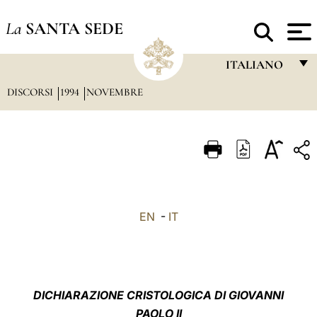
La
SANTA SEDE
ITALIANO
DISCORSI
1994
NOVEMBRE
FRANÇAIS
ENGLISH
ITALIANO
PORTUGUÊS
ESPAÑOL
EN
-
IT
DEUTSCH
POLSKI
العربيّة
DICHIARAZIONE CRISTOLOGICA DI GIOVANNI
PAOLO II
中文