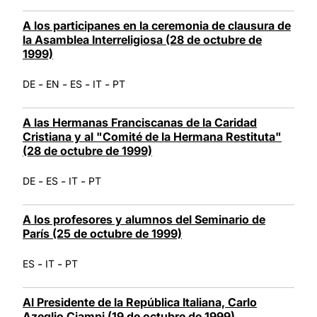
A los participanes en la ceremonia de clausura de
la Asamblea Interreligiosa (28 de octubre de
1999)
-
-
-
-
DE
EN
ES
IT
PT
A las Hermanas Franciscanas de la Caridad
Cristiana y al "Comité de la Hermana Restituta"
(28 de octubre de 1999)
-
-
-
DE
ES
IT
PT
A los profesores y alumnos del Seminario de
París (25 de octubre de 1999)
-
-
ES
IT
PT
Al Presidente de la República Italiana, Carlo
Azeglio Ciampi (19 de octubre de 1999)