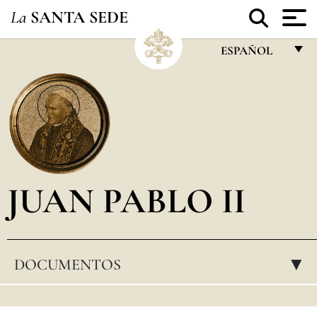
La
SANTA SEDE
ESPAÑOL
FRANÇAIS
ENGLISH
ITALIANO
PORTUGUÊS
JUAN PABLO II
ESPAÑOL
DEUTSCH
POLSKI
DOCUMENTOS
▸
العربيّة
中文