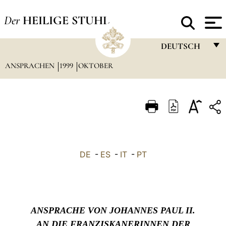
Der
HEILIGE STUHL
DEUTSCH
ANSPRACHEN
1999
OKTOBER
FRANÇAIS
ENGLISH
ITALIANO
PORTUGUÊS
ESPAÑOL
DE
-
ES
-
IT
-
PT
DEUTSCH
POLSKI
العربيّة
ANSPRACHE VON JOHANNES PAUL II.
中文
AN DIE FRANZISKANERINNEN DER