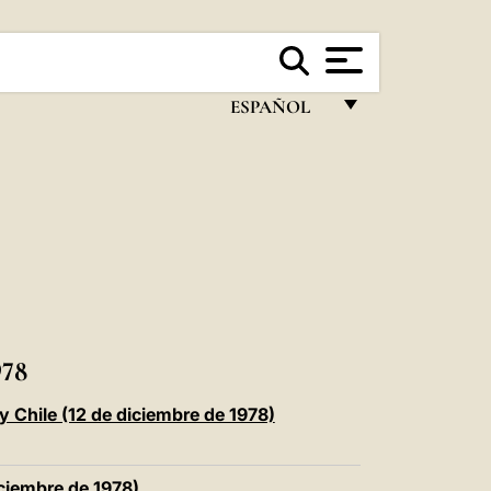
ESPAÑOL
FRANÇAIS
ENGLISH
ITALIANO
PORTUGUÊS
ESPAÑOL
DEUTSCH
78
POLSKI
y Chile (12 de diciembre de 1978)
العربيّة
iciembre de 1978)