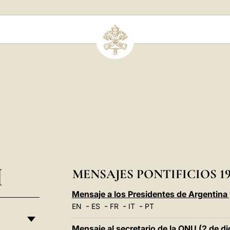
I
MENSAJES PONTIFICIOS 19
Mensaje a los Presidentes de Argentina 
-
-
-
-
EN
ES
FR
IT
PT
Mensaje al secretario de la ONU (2 de d