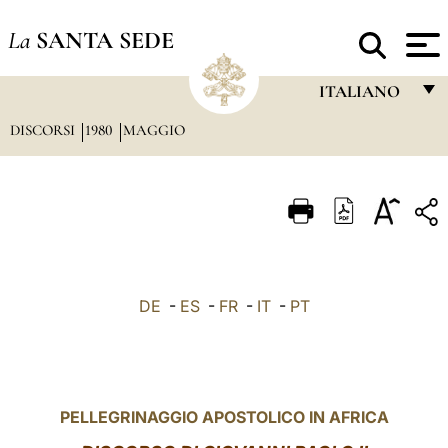
La
SANTA SEDE
ITALIANO
DISCORSI
1980
MAGGIO
FRANÇAIS
ENGLISH
ITALIANO
PORTUGUÊS
ESPAÑOL
DE
-
ES
-
FR
-
IT
-
PT
DEUTSCH
POLSKI
العربيّة
PELLEGRINAGGIO APOSTOLICO IN AFRICA
中文