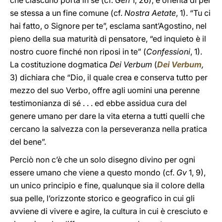
che ciascuno porta in sé (cf.
Gen
1, 26), e orienta di per
se stessa a un fine comune (cf.
Nostra Aetate
, 1). “Tu ci
hai fatto, o Signore per te”, esclama sant’Agostino, nel
pieno della sua maturità di pensatore, “ed inquieto è il
nostro cuore finché non riposi in te” (
Confessioni
, 1).
La costituzione dogmatica
Dei Verbum
(
Dei Verbum
,
3) dichiara che “Dio, il quale crea e conserva tutto per
mezzo del suo Verbo, offre agli uomini una perenne
testimonianza di sé . . . ed ebbe assidua cura del
genere umano per dare la vita eterna a tutti quelli che
cercano la salvezza con la perseveranza nella pratica
del bene”.
Perciò non c’è che un solo disegno divino per ogni
essere umano che viene a questo mondo (cf.
Gv
1, 9),
un unico principio e fine, qualunque sia il colore della
sua pelle, l’orizzonte storico e geografico in cui gli
avviene di vivere e agire, la cultura in cui è cresciuto e