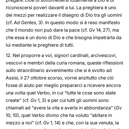
pregare: cioè di sottomettersi totalmente a Dio e di
riconoscersi poveri davanti a lui. La preghiera è uno
dei mezzi per realizzare il disegno di Dio tra gli uomini
(cf.
Ad Gentes
, 3). In questo modo si è reso manifesto
che il mondo non può dare la pace (cf.
Gv
14, 27), ma
che essa è un dono di Dio e che bisogna impetrarla da
lui mediante le preghiere di tutti.
12. Nel proporre a voi, signori cardinali, arcivescovi,
vescovi e membri della curia romana, queste riflessioni
sullo straordinario avvenimento che si è svolto ad
Assisi, il 27 ottobre scorso, vorrei anzitutto che ciò
fosse di aiuto per meglio prepararci a ricevere ancora
una volta quel Verbo, in cui “tutte le cose sono state
create” (cf.
Gv
1, 3) e per cui tutti gli uomini sono
chiamati ad “avere la vita e averla in abbondanza” (
Gv
10, 10), quel Verbo divino che ha voluto “abitare in
mezzo a noi” (cf.
Gv
1, 14) e che, con la sua venuta, la