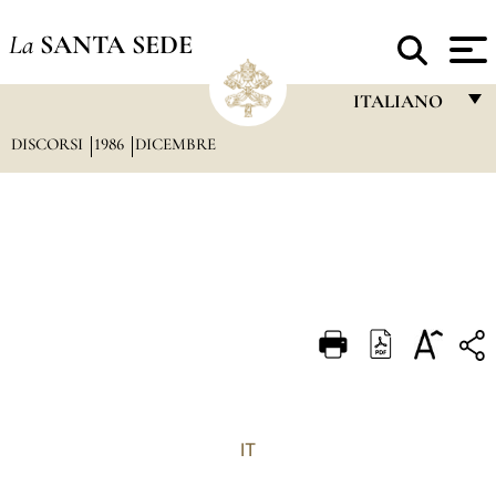
La
SANTA SEDE
ITALIANO
DISCORSI
1986
DICEMBRE
FRANÇAIS
ENGLISH
ITALIANO
PORTUGUÊS
ESPAÑOL
DEUTSCH
POLSKI
العربيّة
IT
中文