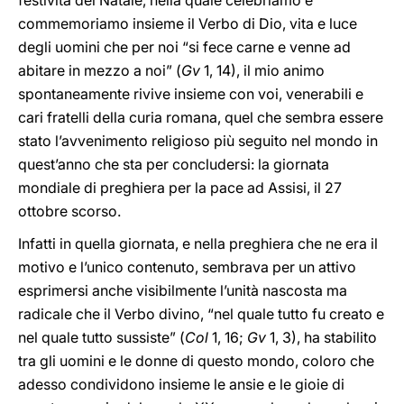
festività del Natale, nella quale celebriamo e
commemoriamo insieme il Verbo di Dio, vita e luce
degli uomini che per noi “si fece carne e venne ad
abitare in mezzo a noi” (
Gv
1, 14), il mio animo
spontaneamente rivive insieme con voi, venerabili e
cari fratelli della curia romana, quel che sembra essere
stato l’avvenimento religioso più seguito nel mondo in
quest’anno che sta per concludersi: la giornata
mondiale di preghiera per la pace ad Assisi, il 27
ottobre scorso.
Infatti in quella giornata, e nella preghiera che ne era il
motivo e l’unico contenuto, sembrava per un attivo
esprimersi anche visibilmente l’unità nascosta ma
radicale che il Verbo divino, “nel quale tutto fu creato e
nel quale tutto sussiste” (
Col
1, 16;
Gv
1, 3), ha stabilito
tra gli uomini e le donne di questo mondo, coloro che
adesso condividono insieme le ansie e le gioie di