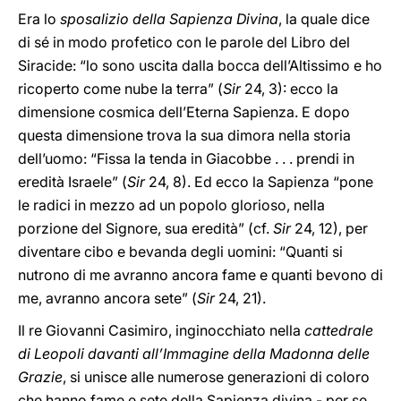
Era lo
sposalizio della Sapienza Divina
, la quale dice
di sé in modo profetico con le parole del Libro del
Siracide: “lo sono uscita dalla bocca dell’Altissimo e ho
ricoperto come nube la terra” (
Sir
24, 3): ecco la
dimensione cosmica dell’Eterna Sapienza. E dopo
questa dimensione trova la sua dimora nella storia
dell’uomo: “Fissa la tenda in Giacobbe . . . prendi in
eredità Israele” (
Sir
24, 8). Ed ecco la Sapienza “pone
le radici in mezzo ad un popolo glorioso, nella
porzione del Signore, sua eredità” (cf.
Sir
24, 12), per
diventare cibo e bevanda degli uomini: “Quanti si
nutrono di me avranno ancora fame e quanti bevono di
me, avranno ancora sete” (
Sir
24, 21).
Il re Giovanni Casimiro, inginocchiato nella
cattedrale
di Leopoli davanti all’Immagine della Madonna delle
Grazie
, si unisce alle numerose generazioni di coloro
che hanno fame e sete della Sapienza divina - per se