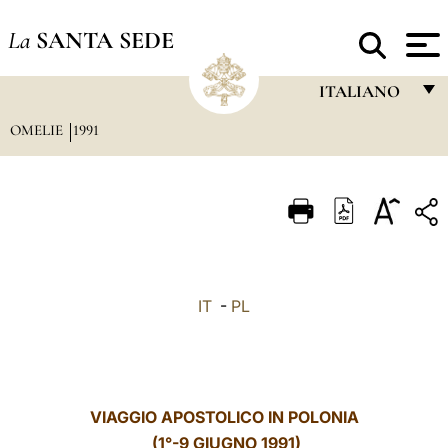
La
SANTA SEDE
ITALIANO
OMELIE
1991
FRANÇAIS
ENGLISH
ITALIANO
PORTUGUÊS
ESPAÑOL
IT
-
PL
DEUTSCH
POLSKI
العربيّة
VIAGGIO APOSTOLICO IN POLONIA
(1°-9 GIUGNO 1991)
中文