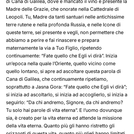
di Cana di Galilea, dove è mancato il vino è presente la
Madre delle Grazie, che onorate nella Cattedrale di
Leopoli. Tu, Madre da tanti santuari nelle antichissime
terre rutene e nella profonda Russia, e nelle Icone di
queste terre, sei presente e vegli, non permettere che
abbiamo a perire e fai rinascere e prepara
maternamente la via a Tuo Figlio, ripetendo
continuamente: “Fate quello che Egli vi dirà”. Inizia
un’epoca nella quale l’Oriente, quello vicino come
quello lontano, si apre ad ascoltare questa parola di
Cana di Galilea, che continuamente ripetiamo,
soprattutto a Jasna Gora: “Fate quello che Egli vi dirà”;
si inizia ad ascoltarlo, si inizia ad accoglierlo, si inizia a
seguirlo: “Da chi andremo, Signore, da chi andremo?
Tu solo hai parole di vita eterna”. E l’uomo dovunque
sia, è creato per la vita eterna ed attende la missione
della vita eterna. Quanto più gli hanno ristretto gli
orizzonti di questa vita, quanto più glieli hanno limitati