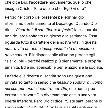
che dice Dio: l’accettare nuovamente, quello che
insegna Cristo: “Fate quello che (Egli) vi dirà”.
Perciò nel corso del presente pellegrinaggio
ritorniamo continuamente al Decalogo: Quando Dio
dice: “
Ricordati di santificare le feste
”, la sua parola
non riguarda soltanto un giorno alla settimana. Essa
riguarda tutto il carattere della nostra vita. In questa
nostra vita umana è indispensabile la dimensione
della santità
. È indispensabile all’uomo perché egli
“sia” di più - perché realizzi più pienamente la propria
umanità. Ed è indispensabile per le nazioni e le società.
La fede e la ricerca di santità sono una questione
privata soltanto in senso che
nessuno sostituirà l’uomo
nel suo personale incontro con Dio
, che non si può
cercare e trovare Dio diversamente che in una vera
libertà interiore. Però Dio ci dice: “Siate santi perché io
sono santo” (
Lv
11, 44). Con la sua santità egli vuole