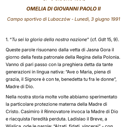
OMELIA DI GIOVANNI PAOLO II
LATINE
Campo sportivo di Lubaczów - Lunedì, 3 giugno 1991
1. “
Tu sei la gloria della nostra nazione
” (cf.
Gdt
15, 9).
Queste parole risuonano dalla vetta di Jasna Gora il
giorno della festa patronale della Regina della Polonia.
Vanno di pari passo con la preghiera detta da tante
generazioni in lingua nativa: “Ave o Maria, piena di
grazia, il Signore è con te, benedetta tu fra le donne”,
Madre di Dio.
Nella nostra storia molte volte abbiamo sperimentato
la particolare protezione materna della Madre di
Cristo. Casimiro il Rinnovatore invoca la Madre di Dio
e riacquista l’eredità perduta. Ladislao il Breve, a
Wislica, ode le parole: “Alzati, fidati, vincerai” - con