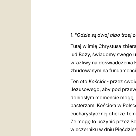
1. “
Gdzie s
dwaj albo trzej z
ą
Tutaj w imię Chrystusa zbiera
lud Boży, świadomy swego ud
wrażliwy na doświadczenia B
zbudowanym na fundamencie 
Ten oto
Kościół
- przez swoi
Jezusowego, aby pod przew
doniosłym momencie mogę, j
pasterzami Kościoła w Polsce
eucharystycznej ofierze Tem
Że mogę to uczynić przez Serc
wieczerniku w dniu Pięćdzie