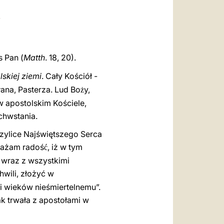
العربيّة
中文
LATINE
s Pan
(
Matth
. 18, 20)
.
lskiej ziemi
. Cały Kościół -
ana, Pasterza. Lud Bo
y,
ż
w apostolskim Kościele,
chwstania.
zylice Najświętszego Serca
rażam radoś
, iż w tym
ć
 wraz z wszystkimi
hwili, złożyć w
wi wieków nieśmiertelnemu”.
jak trwała z apostołami w