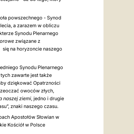
cioła powszechnego - Synod
lecia, a zarazem w obliczu
akterze Synodu Plenarnego
orowe
związane z
ą się na horyzoncie naszego
zedniego Synodu Plenarnego
tych zawarte jest także
aby dziękować Opatrzności
przeoczać owoców złych,
a naszej ziemi
, jedno i drugie
su”, znaki naszego czasu.
bach Apostołów Słowian w
akie Kościół w Polsce