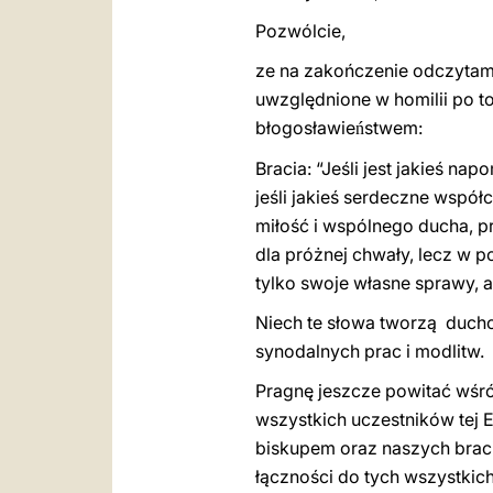
Pozwólcie,
ze na zakończenie odczytam j
uwzględnione w homilii po t
błogosławie
stwem:
ń
Bracia: “Jeśli jest jakieś nap
jeśli jakieś serdeczne współc
miłość i wspólnego ducha, p
dla próżnej chwały, lecz w p
tylko swoje własne sprawy, al
Niech te słowa tworzą ducho
synodalnych prac i
modlitw.
Pragnę jeszcze powitać wśró
wszystkich uczestników tej E
biskupem oraz naszych braci 
łączności do tych wszystkich,