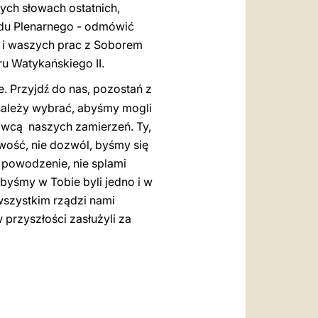
tych słowach ostatnich,
nodu Plenarnego - odmówić
a i waszych prac z Soborem
ru Watykańskiego II.
. Przyjd
do nas, pozostań z
ź
 należy wybrać, abyśmy mogli
wcą naszych zamierzeń. Ty,
iwość, nie dozwól, byśmy się
e powodzenie, nie splami
abyśmy w Tobie byli jedno i w
wszystkim rządzi nami
 przyszłości zasłużyli za