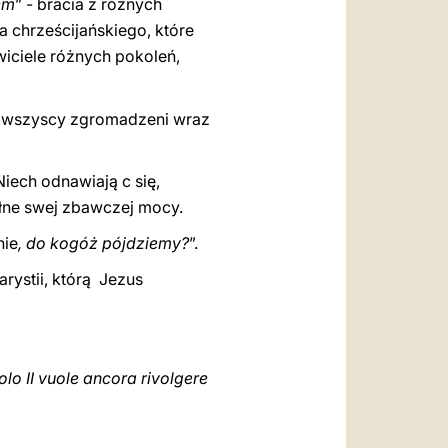
em
” - bracia z różnych
 chrześcijańskiego, które
awiciele różnych pokoleń,
y wszyscy zgromadzeni wraz
Niech odnawiają c się,
ełne swej zbawczej mocy.
nie
, do kogóż pójdziemy?
”.
rystii, którą Jezus
lo II vuole ancora rivolgere