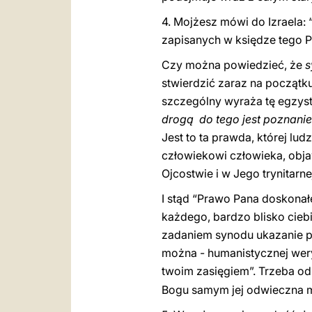
4. Mojżesz mówi do Izraela: 
zapisanych w księdze tego Pr
Czy można powiedzieć, że
s
stwierdzić zaraz na początk
szczególny wyraża tę egzyst
drogą do tego jest poznani
Jest to ta prawda, której lu
człowiekowi człowieka, obja
Ojcostwie i w Jego trynitarne
I stąd “Prawo Pana doskonałe 
każdego, bardzo blisko ciebi
zadaniem synodu ukazanie pi
można - humanistycznej weryfi
twoim zasięgiem”. Trzeba 
Bogu samym jej odwieczna mił