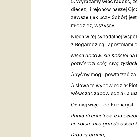
5. Wyrażamy więc radość, ż
diecezji i rejonów naszej O
zawsze (jak uczy Sobór) je
młodzież, wszyscy.
Niech w tej synodalnej wspó
z Bogarodzicą i apostołami o
Niech odnowi się Kościół
na 
potwierdzi całą swą tysiąc
Abyśmy mogli powtarzać za 
A słowa te wypowiedział Pio
wówczas zapowiedzia
, a u
ł
Od niej więc - od Eucharysti
Prima di concludere la celeb
un saluto alla grande assemb
Drodzy bracia
,