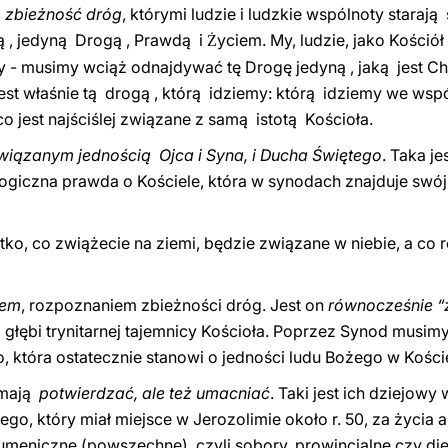
,
zbieżność dróg
, którymi ludzie i ludzkie wspólnoty starają
 , jedyną Drogą , Prawdą i
yciem. My, ludzie, jako Kościół
Ż
y - musimy wciąż odnajdywać tę Drogę jedyną , jaką jest C
st właśnie tą drogą , którą idziemy: którą idziemy we ws
 jest najściślej związane z samą istotą Kościoła.
iązanym jednością Ojca i Syna, i Ducha Świętego
. Taka je
ologiczna prawda o Kościele, która w synodach znajduje sw
ko, co zwiążecie na ziemi, będzie związane w niebie, a co 
iem
, rozpoznaniem zbieżności dróg. Jest on
równocześnie “
 głębi trynitarnej tajemnicy Kościoła. Poprzez Synod musim
o, która ostatecznie stanowi o jedności ludu Bożego w Kości
 mają
potwierdzać, ale też umacniać
. Taki jest ich dziejowy
go, który miał miejsce w Jerozolimie około r. 50, za życia
meniczne (powszechne), czyli sobory, prowincjalne czy diec