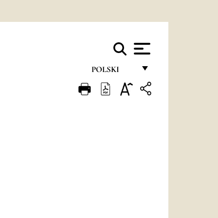
POLSKI
FRANÇAIS
ENGLISH
ITALIANO
PORTUGUÊS
ESPAÑOL
DEUTSCH
POLSKI