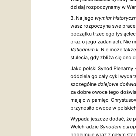
dzisiaj rozpoczynamy w
War
3. Na jego
wymiar historycz
wasz rozpoczyna swe prac
początku trzeciego tysiącle
oraz o jego zadaniach. Nie 
Vaticanum II
. Nie może także
stulecia, gdy zbliża się ono
Jako polski Synod Plenarny -
oddziela go cały cykl wydar
szczególne
dziejowe doświad
za dobre owoce tego doświad
mają c w pamięci Chrystus
przynosiło owoce w polskich
Wypada jeszcze dodać, że po
Welehradzie
Synodem europ
podejmuje wraz z całym sta