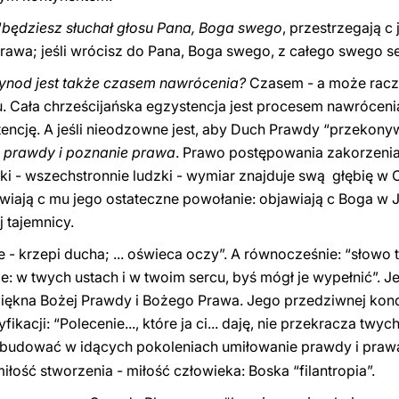
“
będziesz słuchał głosu Pana, Boga swego
, przestrzegają c
awa; jeśli wrócisz do Pana, Boga swego, z całego swego ser
ynod jest także czasem nawrócenia?
Czasem - a może racze
u. Cała chrześcijańska egzystencja jest procesem nawrócen
encję. A jeśli nieodzowne jest, aby Duch Prawdy “przekonyw
e prawdy i poznanie prawa
. Prawo postępowania zakorzenia
dzki - wszechstronnie ludzki - wymiar znajduje swą głębię w 
wiają c mu jego ostateczne powołanie: objawiają c Boga w
j tajemnicy.
- krzepi ducha; ... oświeca oczy”. A równocześnie: “słowo to
e: w twych ustach i w twoim sercu, byś mógł je wypełnić”. 
ękna Bożej Prawdy i Bożego Prawa. Jego przedziwnej konde
kacji: “Polecenie..., które ja ci... daję, nie przekracza twyc
odbudować w
idących pokoleniach umiłowanie prawdy i pra
ość stworzenia - miłość człowieka: Boska “filantropia”.