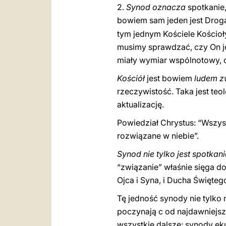
2.
Synod oznacza
spotkanie
bowiem sam jeden jest Drogą
tym jednym Kościele Kościoł
musimy sprawdzać, czy On je
miały wymiar wspólnotowy, co
Kościół
jest bowiem
ludem zw
rzeczywistość. Taka jest te
aktualizację.
Powiedział Chrystus: “Wszyst
rozwiązane w niebie”.
Synod nie tylko jest spotkan
“związanie” właśnie sięga do
Ojca i Syna, i Ducha Święteg
Tę jedność synody nie tylko
poczynają c od najdawniejsze
wszystkie dalsze: synody eku