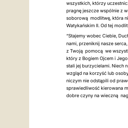
wszystkich, którzy uczestnicz
pragnę jeszcze wspólnie z w
soborową modlitwę, która n
Watykańskim II. Od tej modli
“Stajemy wobec Ciebie, Duch
nami, przeniknij nasze serc
z Twoją pomocą we wszystki
który z Bogiem Ojcem i Jego
stali jej burzycielami. Nie
wzgląd na korzyść lub osoby.
niczym nie odstąpili od pra
sprawiedliwość kierowana mił
dobre czyny na wieczną nag