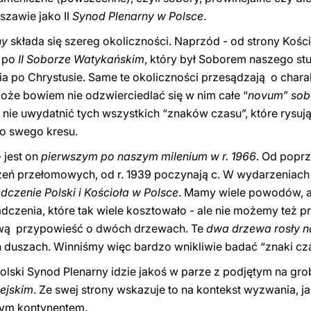
szawie jako II
Synod Plenarny w Polsce
.
ny
składa się szereg okoliczności. Naprzód - od strony Koś
e po
II Soborze Watykańskim
, który był Soborem naszego stu
cia po Chrystusie. Same te okoliczności przesądzają o char
może bowiem nie odzwierciedlać się w nim całe “
novum
”
sob
 nie uwydatnić tych wszystkich “znaków czasu”, które rysuj
 do swego kresu.
 jest on
pierwszym po naszym milenium w r. 1966
. Od popr
zeń przełomowych, od r. 1939 poczynają c. W wydarzeniach 
czenie Polski i Kościoła w Polsce
. Mamy wiele powodów, 
czenia, które tak wiele kosztowało - ale nie możemy też 
ową przypowieść o dwóch drzewach. Te
dwa drzewa rosły n
 duszach. Winniśmy więc bardzo wnikliwie badać “znaki cza
lski Synod Plenarny idzie jakoś w parze z
podjętym na gro
ejskim
. Ze swej strony wskazuje to na kontekst wyzwania, j
rym kontynentem.