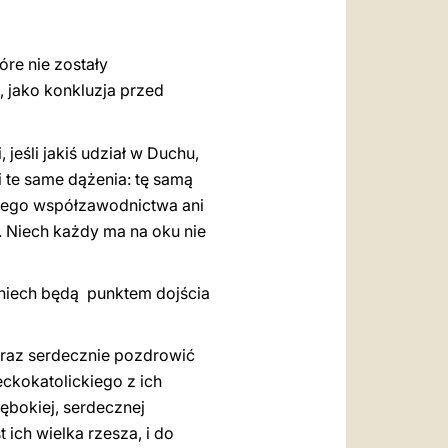
óre nie zostały
, jako konkluzja przed
 jeśli jakiś udział w Duchu,
li te same dążenia: tę samą
ciwego współzawodnictwa ani
. Niech każdy ma na oku nie
 niech będą punktem dojścia
oraz serdecznie pozdrowić
eckokatolickiego z ich
ębokiej, serdecznej
 ich wielka rzesza, i do