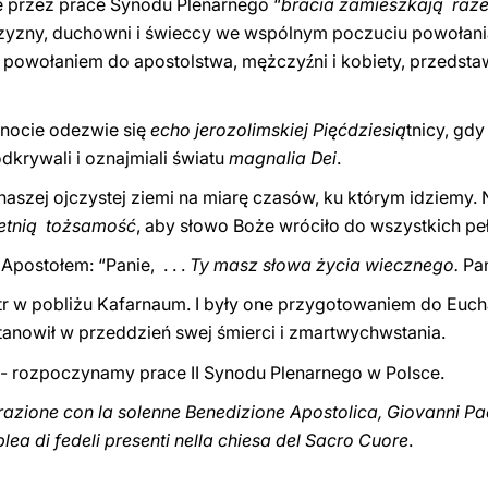
e przez prace Synodu Plenarnego “
bracia zamieszkają raz
jczyzny, duchowni i świeccy we wspólnym poczuciu powołania
st powołaniem do apostolstwa, mężczy
ni i kobiety, przedst
ź
lnocie odezwie się
echo jerozolimskiej
Pięćdziesią
tnicy, gd
dkrywali i oznajmiali światu
magnalia Dei
.
naszej ojczystej ziemi na miarę czasów, ku którym idziemy. 
letnią tożsamość
, aby słowo Boże wróciło do wszystkich p
Apostołem: “Panie,
.
.
.
Ty masz słowa życia wiecznego.
Pa
tr w pobliżu Kafarnaum. I były one przygotowaniem do Eucha
stanowił w przeddzień swej śmierci i zmartwychwstania.
i - rozpoczynamy prace II Synodu Plenarnego w Polsce.
razione con la solenne Benedizione Apostolica, Giovanni Pao
lea di fedeli presenti nella chiesa del Sacro Cuore
.