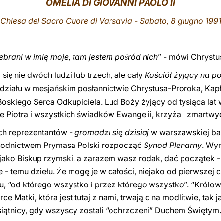
OMELIA DI GIOVANNI PAOLO II
Chiesa del Sacro Cuore di Varsavia
- Sabato, 8 giugno 1991
ebrani w imię moje, tam jestem po
ród nich
” - mówi Chrystu
ś
 si
nie dwóch ludzi lub trzech, ale
cały
Kościół żyjący na po
ę
ziału w mesjańskim posłannictwie Chrystusa-Proroka, Kapł
oskiego Serca Odkupiciela. Lud Boży żyjący od tysiąca lat 
Piotra i wszystkich świadków Ewangelii, krzyża i zmartwy
ch reprezentantów -
gromadzi się dzisiaj
w warszawskiej ba
odnictwem Prymasa Polski rozpocząć
Synod Plenarny
. Wy
ako Biskup rzymski, a zarazem wasz rodak, dać początek -
 - temu dziełu.
e mogę je w całości, niejako od pierwszej c
Ż
u, “od którego wszystko i przez którego wszystko”: “Królo
e Matki, która jest tutaj z nami, trwają c na modlitwie, tak 
siątnicy, gdy wszyscy zostali “ochrzczeni” Duchem Świętym.