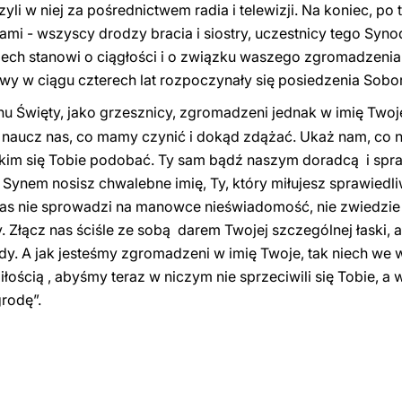
yli w niej za pośrednictwem radia i telewizji. Na koniec, po 
ami - wszyscy drodzy bracia i siostry, uczestnicy tego Sy
iech stanowi o ciągłości i o związku waszego zgromadzeni
twy w ciągu czterech lat rozpoczynały się posiedzenia Sobo
u Święty, jako grzesznicy, zgromadzeni jednak w imię Twoje
a, naucz nas, co mamy czynić i dokąd zdążać. Ukaż nam, co
m się Tobie podobać. Ty sam bądź naszym doradcą i spra
 Synem nosisz chwalebne imię, Ty, który miłujesz sprawiedl
ch nas nie sprowadzi na manowce nieświadomość, nie zwiedzi
 Złącz nas ściśle ze sobą darem Twojej szczególnej łaski, 
wdy. A jak jesteśmy zgromadzeni w imię Twoje, tak niech we 
ością , abyśmy teraz w niczym nie sprzeciwili się Tobie, a w
rodę”.