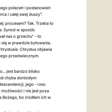
 jego poleceń i postanowień
ca i całej swej duszy”.
j: procesem? Tak. Trzeba to
ia. Synod w sposób
ał nas o grzechu” - to
 się w prawdzie bytowania.
Chrystusie. Chrystus objawia
Jego przedwiecznym
... jest bardzo blisko
Jest chyba doniosłym
scendencji, jego - rzec
h możliwości i nie jest poza
wa Bożego, bo
ródłem ich
w
ź