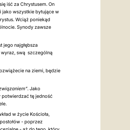
 się iść za Chrystusem. On
 i jako wszystkie bytujące w
hrystus. Wciąż poniekąd
pólnocie. Synody zawsze
st jego najgłębsza
ój wyraz, swą szczególną
rozwiążecie na ziemi, będzie
związaniem”
. Jako
y potwierdzać tę jedność
ele.
 wkład w życie Kościoła,
 apostołów - poprzez
ezjalne - aż do tego, który