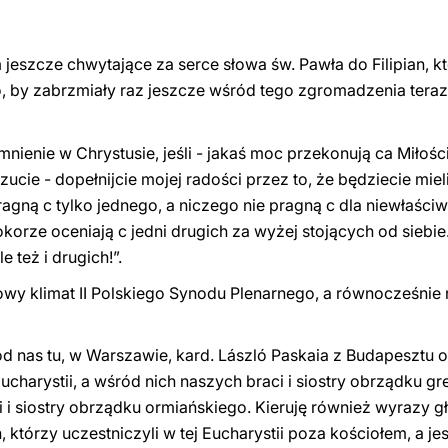
eszcze chwytające za serce słowa św. Pawła do Filipian, kt
o, by zabrzmiały raz jeszcze wśród tego zgromadzenia teraz
omnienie w Chrystusie, jeśli - jakaś moc przekonują ca Miłości,
zucie - dopełnijcie mojej radości przez to, że będziecie mie
ragną c tylko jednego, a niczego nie pragną c dla niewłaś
okorze oceniają c jedni drugich za wyżej stojących
od
siebie
e też i
drugich!”.
wy klimat II Polskiego Synodu Plenarnego, a równocześnie
d nas tu, w Warszawie, kard. László Paskaia z Budapesztu 
ucharystii, a wśród nich naszych braci i siostry obrządku gr
i siostry obrządku ormiańskiego. Kieruję również wyrazy gł
 którzy uczestniczyli w tej Eucharystii poza kościołem, a jest