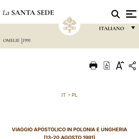
La
SANTA SEDE
ITALIANO
OMELIE
1991
FRANÇAIS
ENGLISH
ITALIANO
PORTUGUÊS
ESPAÑOL
IT
-
PL
DEUTSCH
POLSKI
العربيّة
VIAGGIO APOSTOLICO IN POLONIA E UNGHERIA
(13-20 AGOSTO 1991)
中文