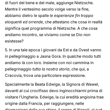
di fuori del bene e del male, aggiunge Nietzsche.
Mentre il ventesimo secolo volge verso la fine,
abbiamo dietro le spalle
le esperienze fin troppo
eloquenti ed orrende
, che attestano che cosa in realtà
significa quel programma di Nietzsche. A che cosa
andiamo incontro, se viviamo come se Dio non
esistesse?
5. In una tale epoca i giovani da Est e da Ovest vanno
in pellegrinaggio a Jasna Gora. In qualche modo tutti
andiamo là con loro. Insieme con noi cammina in
pellegrinaggio
tutta la nostra storia
, che qui, a
Cracovia, trova una particolare espressione.
Specialmente la Beata Edwige, la Signora di Wawel,
davanti al cui crocifisso devo inginocchiarmi prima di
visitare l’Ungheria. Edwige, la cui eredità angioina trae
origine dalla Francia, per raggiungere, nelle
diramazione della sua stirpe, il regno di Napoli, al sud