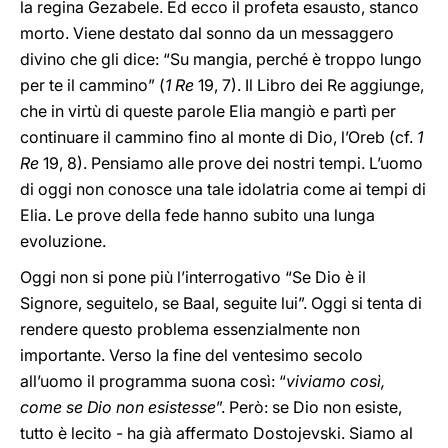
la regina Gezabele. Ed ecco il profeta esausto, stanco
morto. Viene destato dal sonno da un messaggero
divino che gli dice: “Su mangia, perché è troppo lungo
per te il cammino” (
1 Re
19, 7). Il Libro dei Re aggiunge,
che in virtù di queste parole Elia mangiò e partì per
continuare il cammino fino al monte di Dio, l’Oreb (cf.
1
Re
19, 8). Pensiamo alle prove dei nostri tempi. L’uomo
di oggi non conosce una tale idolatria come ai tempi di
Elia. Le prove della fede hanno subito una lunga
evoluzione.
Oggi non si pone più l’interrogativo “Se Dio è il
Signore, seguitelo, se Baal, seguite lui”. Oggi si tenta di
rendere questo problema essenzialmente non
importante. Verso la fine del ventesimo secolo
all’uomo il programma suona così: “
viviamo così,
come se Dio non esistesse
”. Però: se Dio non esiste,
tutto è lecito - ha già affermato Dostojevski. Siamo al