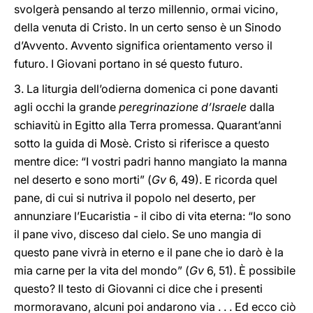
svolgerà pensando al terzo millennio, ormai vicino,
della venuta di Cristo. In un certo senso è un Sinodo
d’Avvento. Avvento significa orientamento verso il
futuro. I Giovani portano in sé questo futuro.
3. La liturgia dell’odierna domenica ci pone davanti
agli occhi la grande
peregrinazione d’Israele
dalla
schiavitù in Egitto alla Terra promessa. Quarant’anni
sotto la guida di Mosè. Cristo si riferisce a questo
mentre dice: “I vostri padri hanno mangiato la manna
nel deserto e sono morti” (
Gv
6, 49). E ricorda quel
pane, di cui si nutriva il popolo nel deserto, per
annunziare l’Eucaristia - il cibo di vita eterna: “Io sono
il pane vivo, disceso dal cielo. Se uno mangia di
questo pane vivrà in eterno e il pane che io darò è la
mia carne per la vita del mondo” (
Gv
6, 51). È possibile
questo? Il testo di Giovanni ci dice che i presenti
mormoravano, alcuni poi andarono via . . . Ed ecco ciò