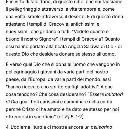
È in virtù di tale dono, di questo cibo, che noi facciamo
il pellegrinaggio attraverso la vita temporale, come
una volta Israele attraverso il deserto. E di questo dono
attestano i templi di Cracovia, antichissimi e
nuovissimi, che gridano a tutti: “Vedete quanto è
buono il nostro Signore”. I templi di Cracovia? Quanto
essi hanno parlato alla beata Angela Salawa di Dio - di
questo Dio che desidera donare se stesso all’uomo.
È verso quel Dio che si dona all’uomo che vengono in
pellegrinaggio i giovani da varie parti del nostro
paese, dall’Europa, da varie parti del mondo: essi
“hanno ricevuto uno spirito da figli adottivi”. A che
cosa tendono? Che cosa desiderano? “
Essere imitatori
di Dio
quali figli carissimi e camminare nella carità
perché Cristo ci ha amato e ha dato se stesso per noi
offrendosi in sacrificio” (cf.
Ef
5, 1-2).
4. L’odierna liturgia ci mostra ancora
un pellegrino