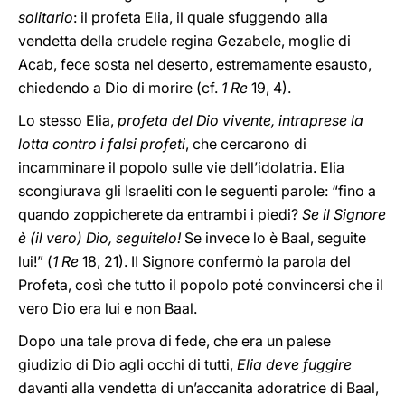
solitario
: il profeta Elia, il quale sfuggendo alla
vendetta della crudele regina Gezabele, moglie di
Acab, fece sosta nel deserto, estremamente esausto,
chiedendo a Dio di morire (cf.
1 Re
19, 4).
Lo stesso Elia,
profeta del Dio vivente, intraprese la
lotta contro i falsi profeti
, che cercarono di
incamminare il popolo sulle vie dell’idolatria. Elia
scongiurava gli Israeliti con le seguenti parole: “fino a
quando zoppicherete da entrambi i piedi?
Se il Signore
è (il vero) Dio, seguitelo!
Se invece lo è Baal, seguite
lui!” (
1 Re
18, 21). II Signore confermò la parola del
Profeta, così che tutto il popolo poté convincersi che il
vero Dio era lui e non Baal.
Dopo una tale prova di fede, che era un palese
giudizio di Dio agli occhi di tutti,
Elia deve fuggire
davanti alla vendetta di un’accanita adoratrice di Baal,