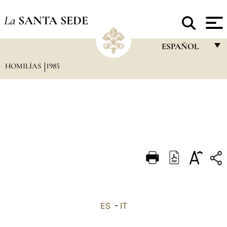
La
SANTA SEDE
ESPAÑOL
HOMILÍAS
1985
FRANÇAIS
ENGLISH
ITALIANO
PORTUGUÊS
ESPAÑOL
DEUTSCH
POLSKI
العربيّة
ES
-
IT
中文