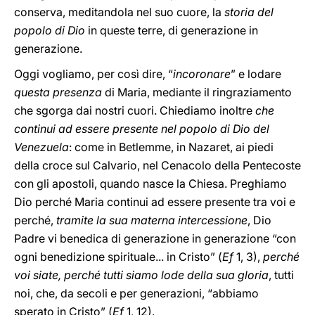
conserva, meditandola nel suo cuore, la
storia del
popolo di Dio
in queste terre, di generazione in
generazione.
Oggi vogliamo, per così dire, “
incoronare
” e lodare
questa presenza
di Maria, mediante il ringraziamento
che sgorga dai nostri cuori. Chiediamo inoltre
che
continui ad essere presente nel popolo di Dio del
Venezuela
: come in Betlemme, in Nazaret, ai piedi
della croce sul Calvario, nel Cenacolo della Pentecoste
con gli apostoli, quando nasce la Chiesa. Preghiamo
Dio perché Maria continui ad essere presente tra voi e
perché,
tramite la sua materna intercessione
, Dio
Padre vi benedica di generazione in generazione “con
ogni benedizione spirituale... in Cristo” (
Ef
1, 3),
perché
voi siate, perché tutti siamo lode della sua gloria
, tutti
noi, che, da secoli e per generazioni, “abbiamo
sperato in Cristo” (
Ef
1, 12).