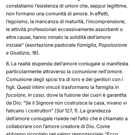
constatiamo l’esistenza di unioni che, seppur legittime,
non formano una comunità di amore. In effetti,
l’egoismo, la mancanza di maturità, l’incomprensione,
le attività professionali eccessivamente assorbenti o
altre cause, hanno minato la solidità dell’amore
iniziale” (esortazione pastorale
Famiglia, Popolazione
e Giustizia
, 18).
6. La realtà stupenda dell’amore coniugale si manifesta
particolarmente attraverso la
comunione nell’amore
.
Comunione degli sposi tra di loro e dei genitori con i
figli. Questi intimi vincoli trasformano la famiglia
in
focolare, in casa
, dove la fusione dei cuori è garantita
da Dio: “Se il Signore non costruisce la casa, invano vi
faticano i costruttori” (
Sal
127, 1). La grandezza
dell’amore coniugale risiede nel fatto che è chiamato a
collaborare con l’amore creatore di Dio. Come
abbiamo ricordato nel salmo responsoriale: “Ecco,