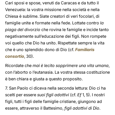
Cari sposi e spose, venuti da Caracas e da tutto il
Venezuela: la vostra missione nella società e nella
Chiesa è sublime. Siate creatori di veri focolari, di
famiglie unite e formate nella fede. Lottate contro
la
piaga del divorzio
che rovina le famiglie e incide tanto
negativamente sull’educazione dei figli. Non rompete
voi quello che Dio ha unito. Rispettate sempre la vita
che è uno splendido dono di Dio (cf.
Familiaris
consortio
, 30).
Ricordate che
mai è lecito sopprimere una vita umana
,
con l’aborto o l’eutanasia. La vostra stessa costituzione
è ben chiara e giusta a questo proposito.
7. San Paolo ci diceva nella seconda lettura: Dio ci ha
scelti per essere
suoi figli adottivi
(cf.
Ef
1, 5). I nostri
figli, tutti i figli delle famiglie cristiane, giungono ad
essere, attraverso il Battesimo,
figli adottivi di Dio
.