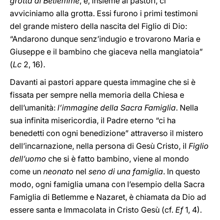
grotta di Betlemme
, e, insieme ai pastori, ci
avviciniamo alla grotta. Essi furono i primi testimoni
del grande mistero della nascita del Figlio di Dio:
“Andarono dunque senz’indugio e trovarono Maria e
Giuseppe e il bambino che giaceva nella mangiatoia”
(
Lc
2, 16).
Davanti ai pastori appare questa immagine che si è
fissata per sempre nella memoria della Chiesa e
dell’umanità:
l’immagine della Sacra Famiglia
. Nella
sua infinita misericordia, il Padre eterno “ci ha
benedetti con ogni benedizione” attraverso il mistero
dell’incarnazione, nella persona di Gesù Cristo, il
Figlio
dell’uomo
che si è fatto bambino, viene al mondo
come un
neonato
nel
seno di una famiglia
. In questo
modo, ogni famiglia umana con l’esempio della Sacra
Famiglia di Betlemme e Nazaret, è chiamata da Dio ad
essere santa e Immacolata in Cristo Gesù (cf.
Ef
1, 4).