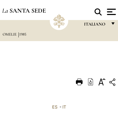
La
SANTA SEDE
ITALIANO
OMELIE
1985
FRANÇAIS
ENGLISH
ITALIANO
PORTUGUÊS
ESPAÑOL
DEUTSCH
POLSKI
العربيّة
ES
-
IT
中文