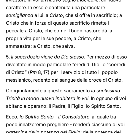
carattere. In esso è contenuta una particolare
somiglianza
a lui: a
Cristo
, che si offre in sacrificio; a
Cristo che in forza di questo sacrificio rimette i
peccati; a Cristo, che come il buon pastore dà la
propria vita per le sue pecore; a Cristo, che
ammaestra; a Cristo, che salva.
5.
Il sacerdozio viene da Dio stesso
. Per mezzo di esso
diventate in modo particolare “eredi di Dio” e “coeredi
di Cristo” (
Rm
8, 17) per il servizio di tutto il popolo
messianico, redento dal sangue della croce di Cristo.
Congiuntamente a questo sacramento
la santissima
Trinità in modo nuovo inabiterà in voi.
In ognuno di voi
abitano e operano: il Padre, il Figlio, lo Spirito Santo.
Ecco,
lo Spirito Santo - il Consolatore
, al quale tra
poco innalzeremo preghiere - renderà ciascuno di voi
partecipe della potenza del Figlio
: della potenza del