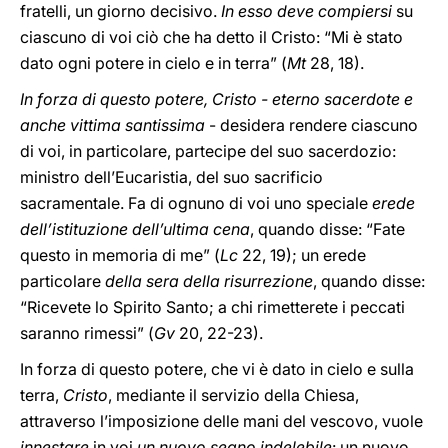
fratelli, un giorno decisivo.
In esso deve compiersi
su
ciascuno di voi ciò che ha detto il Cristo: “Mi è stato
dato ogni potere in cielo e in terra” (
Mt
28, 18).
In forza di questo potere, Cristo - eterno sacerdote e
anche vittima santissima
- desidera rendere ciascuno
di voi, in particolare, partecipe del suo sacerdozio:
ministro dell’Eucaristia, del suo sacrificio
sacramentale. Fa di ognuno di voi uno speciale
erede
dell’istituzione dell’ultima cena
, quando disse: “Fate
questo in memoria di me” (
Lc
22, 19); un erede
particolare
della sera della risurrezione
, quando disse:
“Ricevete lo Spirito Santo; a chi rimetterete i peccati
saranno rimessi” (
Gv
20, 22-23).
In forza di questo potere, che vi è dato in cielo e sulla
terra,
Cristo
, mediante il servizio della Chiesa,
attraverso l’imposizione delle mani del vescovo, vuole
innestare
in voi
un nuovo segno indelebile
: un nuovo