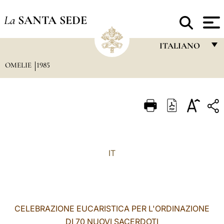
La
SANTA SEDE
ITALIANO
OMELIE
1985
FRANÇAIS
ENGLISH
ITALIANO
PORTUGUÊS
ESPAÑOL
IT
DEUTSCH
POLSKI
العربيّة
CELEBRAZIONE EUCARISTICA PER L'ORDINAZIONE
DI 70 NUOVI SACERDOTI
中文