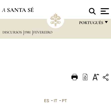
A
SANTA SÉ
PORTUGUÊS
DISCURSOS
1981
FEVEREIRO
FRANÇAIS
ENGLISH
ITALIANO
PORTUGUÊS
ESPAÑOL
DEUTSCH
POLSKI
العربيّة
ES
-
IT
-
PT
中文