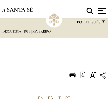
A
SANTA SÉ
PORTUGUÊS
DISCURSOS
1981
FEVEREIRO
FRANÇAIS
ENGLISH
ITALIANO
PORTUGUÊS
ESPAÑOL
DEUTSCH
POLSKI
العربيّة
EN
-
ES
-
IT
-
PT
中文