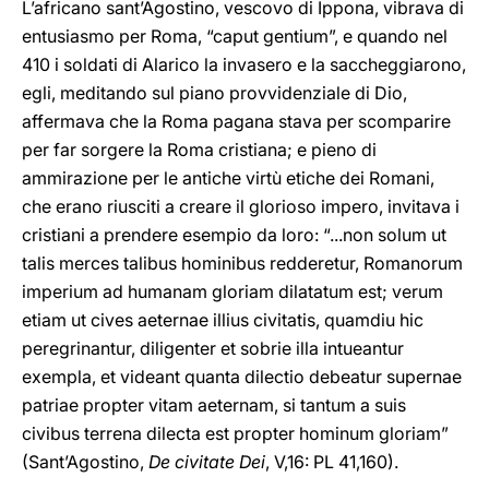
L’africano sant’Agostino, vescovo di Ippona, vibrava di
entusiasmo per Roma, “caput gentium”, e quando nel
410 i soldati di Alarico la invasero e la saccheggiarono,
egli, meditando sul piano provvidenziale di Dio,
affermava che la Roma pagana stava per scomparire
per far sorgere la Roma cristiana; e pieno di
ammirazione per le antiche virtù etiche dei Romani,
che erano riusciti a creare il glorioso impero, invitava i
cristiani a prendere esempio da loro: “...non solum ut
talis merces talibus hominibus redderetur, Romanorum
imperium ad humanam gloriam dilatatum est; verum
etiam ut cives aeternae illius civitatis, quamdiu hic
peregrinantur, diligenter et sobrie illa intueantur
exempla, et videant quanta dilectio debeatur supernae
patriae propter vitam aeternam, si tantum a suis
civibus terrena dilecta est propter hominum gloriam”
(Sant’Agostino,
De civitate Dei
, V,16: PL 41,160).