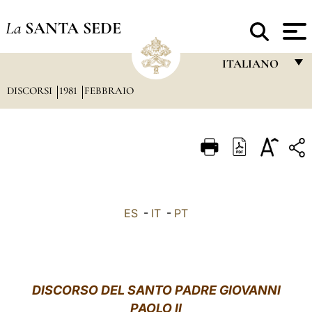
La
SANTA SEDE
ITALIANO
DISCORSI
1981
FEBBRAIO
FRANÇAIS
ENGLISH
ITALIANO
PORTUGUÊS
ESPAÑOL
ES
-
IT
-
PT
DEUTSCH
POLSKI
العربيّة
DISCORSO DEL SANTO PADRE GIOVANNI
PAOLO II
中文