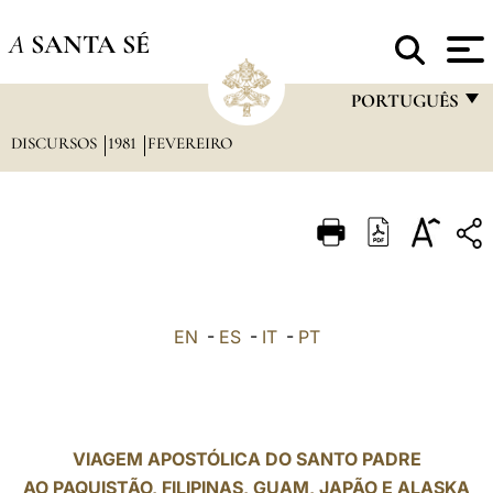
A
SANTA SÉ
PORTUGUÊS
DISCURSOS
1981
FEVEREIRO
FRANÇAIS
ENGLISH
ITALIANO
PORTUGUÊS
ESPAÑOL
EN
-
ES
-
IT
-
PT
DEUTSCH
POLSKI
العربيّة
VIAGEM APOSTÓLICA DO SANTO PADRE
AO PAQUISTÃO, FILIPINAS, GUAM, JAPÃO E ALASKA
中文