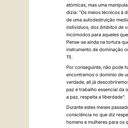
atómicas, mas uma manipulaç
dizia: "Os meios técnicos à 
de uma autodestruição media
indivíduos, dos âmbitos de v
incómodos para aqueles que 
Pense-se ainda na tortura q
instrumento de dominação ou
11).
Por conseguinte, não pode 
encontramos o domínio de um
verdade, ali já descobrirem
paz é trabalho essencial da 
a paz, respeita a liberdade".
Durante estes meses passad
consciência no que diz resp
homens e mulheres para os q