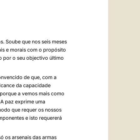
العربيّة
中文
LATINE
s. Soube que nos seis meses
is e morais com o propósito
 por o seu objectivo último
convencido de que, com a
alcance da capacidade
e porque a vemos mais como
. A paz exprime uma
modo que requer os nossos
mponentes e isto requererá
só os arsenais das armas