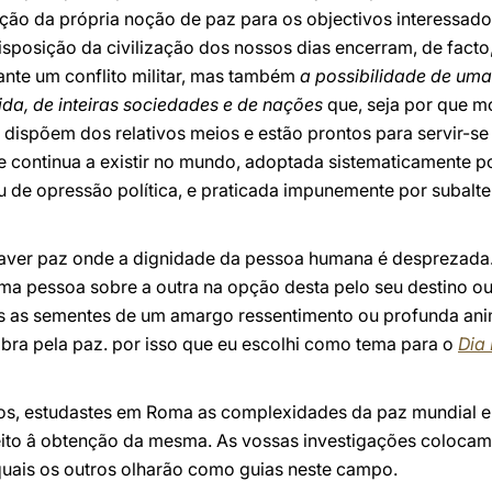
ão da própria noção de paz para os objectivos interessados
disposição da civilização dos nossos dias encerram, de facto
nte um conflito militar, mas também
a possibilidade de uma 
ida, de inteiras sociedades e de nações
que, seja por que mo
dispõem dos relativos meios e estão prontos para servir-se
ue continua a existir no mundo, adoptada sistematicamente 
 de opressão política, e praticada impunemente por subalte
haver paz onde a dignidade da pessoa humana é desprezada
a pessoa sobre a outra na opção desta pelo seu destino ou
os as sementes de um amargo ressentimento ou profunda anim
obra pela paz. por isso que eu escolhi como tema para o
Dia
os, estudastes em Roma as complexidades da paz mundial e
eito â obtenção da mesma. As vossas investigações colocam
uais os outros olharão como guias neste campo.