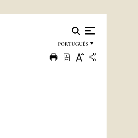
PORTUGUÊS
FRANÇAIS
ENGLISH
ITALIANO
PORTUGUÊS
ESPAÑOL
DEUTSCH
POLSKI