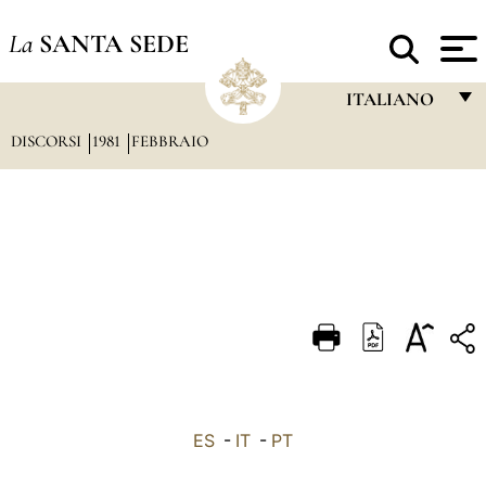
La
SANTA SEDE
ITALIANO
DISCORSI
1981
FEBBRAIO
FRANÇAIS
ENGLISH
ITALIANO
PORTUGUÊS
ESPAÑOL
DEUTSCH
POLSKI
العربيّة
ES
-
IT
-
PT
中文