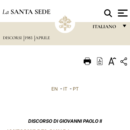
La
SANTA SEDE
ITALIANO
DISCORSI
1983
APRILE
FRANÇAIS
ENGLISH
ITALIANO
PORTUGUÊS
ESPAÑOL
EN
-
IT
-
PT
DEUTSCH
POLSKI
العربيّة
DISCORSO DI GIOVANNI PAOLO II
中文