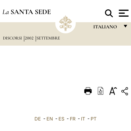
La
SANTA SEDE
ITALIANO
DISCORSI
2002
SETTEMBRE
FRANÇAIS
ENGLISH
ITALIANO
PORTUGUÊS
ESPAÑOL
DEUTSCH
POLSKI
العربيّة
DE
-
EN
-
ES
-
FR
-
IT
-
PT
中文