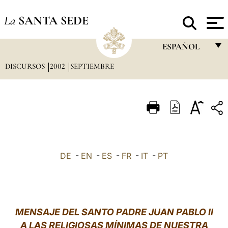
La
SANTA SEDE
ESPAÑOL
DISCURSOS
2002
SEPTIEMBRE
FRANÇAIS
ENGLISH
ITALIANO
PORTUGUÊS
ESPAÑOL
DE
-
EN
-
ES
-
FR
-
IT
-
PT
DEUTSCH
POLSKI
العربيّة
MENSAJE DEL SANTO PADRE JUAN PABLO II
A LAS RELIGIOSAS MÍNIMAS DE NUESTRA
中文