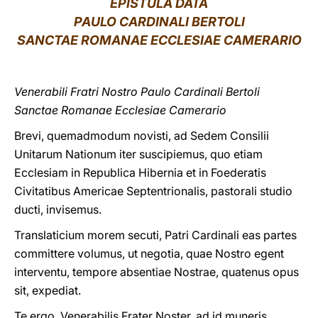
EPISTULA DATA
PAULO CARDINALI BERTOLI
LATINE
SANCTAE ROMANAE ECCLESIAE CAMERARIO
Venerabili Fratri Nostro Paulo Cardinali Bertoli
Sanctae Romanae Ecclesiae Camerario
Brevi, quemadmodum novisti, ad Sedem Consilii
Unitarum Nationum iter suscipiemus, quo etiam
Ecclesiam in Republica Hibernia et in Foederatis
Civitatibus Americae Septentrionalis, pastorali studio
ducti, invisemus.
Translaticium morem secuti, Patri Cardinali eas partes
committere volumus, ut negotia, quae Nostro egent
interventu, tempore absentiae Nostrae, quatenus opus
sit, expediat.
Te ergo, Venerabilis Frater Noster, ad id muneris