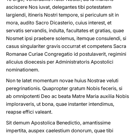
asciscere Nos iuvat, delegantes tibi potestatem
largiendi, itineris Nostri tempore, si periculum sit in
mora, audito Sacro Dicasterio, cuius interest, et
servatis servandis, indulta, facultates et gratias, quae
Nosmet ipsi praebere solemus, itemque consulendi, si
casus singulariter gravis occurrat et competens Sacra
Romanae Curiae Congregatio id postulaverit, regimini
alicuius dioecesis per Administratoris Apostolici
nominationem.
Non te latet momentum novae huius Nostrae veluti
peregrinationis. Quapropter gratum Nobis feceris, si
ab omnipotenti Deo ac beata Matre Maria auxilia Nobis
imploraveris, ut bona, quae instanter intendimus,
reapse effici valeant.
Sit demum Apostolica Benedictio, amantissime
impertita, auspex caelestium donorum, quae tibi