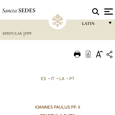
Sancta
SEDES
LATIN
EPISTULAE
1979
FRANÇAIS
ENGLISH
ITALIANO
PORTUGUÊS
ESPAÑOL
ES
-
IT
-
LA
-
PT
DEUTSCH
POLSKI
العربيّة
IOANNES PAULUS PP. II
中文