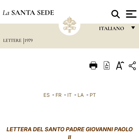
La
SANTA SEDE
ITALIANO
LETTERE
1979
FRANÇAIS
ENGLISH
ITALIANO
PORTUGUÊS
ESPAÑOL
ES
-
FR
-
IT
-
LA
-
PT
DEUTSCH
POLSKI
العربيّة
LETTERA DEL SANTO PADRE GIOVANNI PAOLO
II
中文