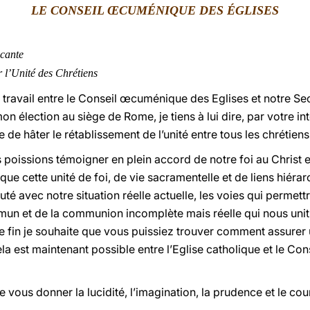
LE CONSEIL ŒCUMÉNIQUE DES ÉGLISES
cante
r l’Unité des Chrétiens
travail entre le Conseil œcuménique des Eglises et notre Secr
n élection au siège de Rome, je tiens à lui dire, par votre i
vue de hâter le rétablissement de l’unité entre tous les chrétiens
us poissions témoigner en plein accord de notre foi au Christ 
e cette unité de foi, de vie sacramentelle et de liens hiérarc
té avec notre situation réelle actuelle, les voies qui permett
n et de la communion incomplète mais réelle qui nous unit d
te fin je souhaite que vous puissiez trouver comment assurer
la est maintenant possible entre l’Eglise catholique et le C
e vous donner la lucidité, l’imagination, la prudence et le co