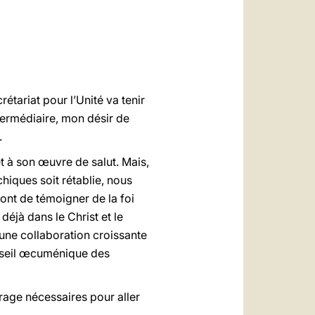
العربيّة
中文
LATINE
étariat pour l’Unité va tenir
ntermédiaire, mon désir de
.
et à son œuvre de salut. Mais,
hiques soit rétablie, nous
ront de témoigner de la foi
éjà dans le Christ et le
 une collaboration croissante
onseil œcuménique des
urage nécessaires pour aller