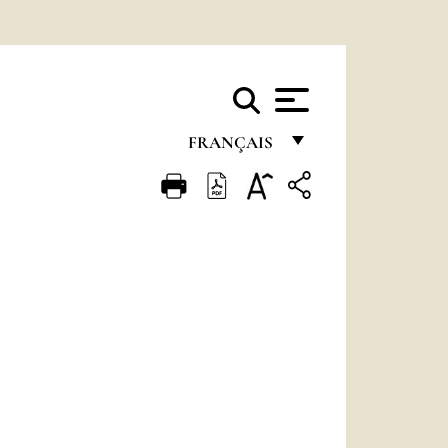
FRANÇAIS
FRANÇAIS
ENGLISH
ITALIANO
PORTUGUÊS
ESPAÑOL
DEUTSCH
POLSKI