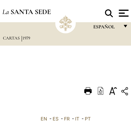
La
SANTA SEDE
ESPAÑOL
CARTAS
1979
FRANÇAIS
ENGLISH
ITALIANO
PORTUGUÊS
ESPAÑOL
DEUTSCH
POLSKI
العربيّة
EN
-
ES
-
FR
-
IT
-
PT
中文