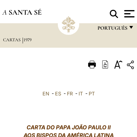
A
SANTA SÉ
PORTUGUÊS
CARTAS
1979
FRANÇAIS
ENGLISH
ITALIANO
PORTUGUÊS
ESPAÑOL
EN
-
ES
-
FR
-
IT
-
PT
DEUTSCH
POLSKI
العربيّة
CARTA DO PAPA JOÃO PAULO II
AOS BISPOS DA AMÉRICA LATINA
中文