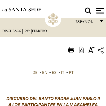
La
SANTA SEDE
ESPAÑOL
DISCURSOS
1999
FEBRERO
FRANÇAIS
ENGLISH
ITALIANO
PORTUGUÊS
ESPAÑOL
DE
-
EN
-
ES
-
IT
-
PT
DEUTSCH
POLSKI
العربيّة
DISCURSO DEL SANTO PADRE JUAN PABLO II
A LOS PARTICIPANTES EN LA V ASAMBLEA
中文