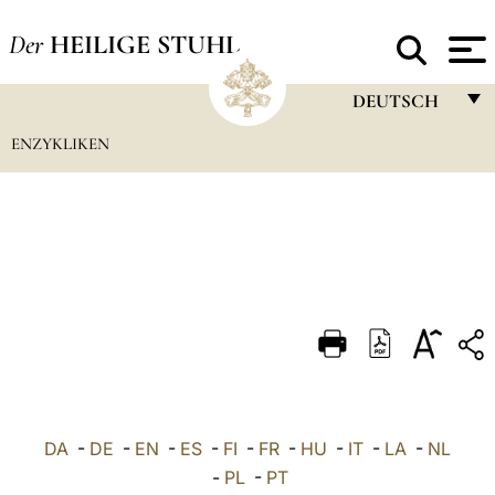
Der
HEILIGE STUHL
DEUTSCH
ENZYKLIKEN
FRANÇAIS
ENGLISH
ITALIANO
PORTUGUÊS
ESPAÑOL
DEUTSCH
POLSKI
العربيّة
DA
-
DE
-
EN
-
ES
-
FI
-
FR
-
HU
-
IT
-
LA
-
NL
-
PL
-
PT
中文