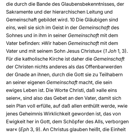
die durch die Bande des Glaubensbekenntnisses, der
Sakramente und der hierarchischen Leitung und
Gemeinschaft gebildet wird. 10 Die Gläubigen sind
eins
, weil sie sich im Geist in der
Gemeinschaft
des
Sohnes und in ihm in seiner
Gemeinschaft
mit dem
Vater befinden: »Wir haben
Gemeinschaft
mit dem
Vater und mit seinem Sohn Jesus Christus« (
1 Joh
1, 3).
Für die katholische Kirche ist daher die
Gemeinschaft
der Christen nichts anderes als das Offenbarwerden
der Gnade an ihnen, durch die Gott sie zu Teilhabern
an seiner eigenen
Gemeinschaft
macht, die sein
ewiges Leben ist. Die Worte Christi, daß »alle eins
seien«, sind also das Gebet an den Vater, damit sich
sein Plan voll erfülle, auf daß allen enthüllt werde, »wie
jenes Geheimnis Wirklichkeit geworden ist, das von
Ewigkeit her in Gott, dem Schöpfer des Alls, verborgen
war« (
Eph
3, 9). An Christus glauben heißt, die Einheit