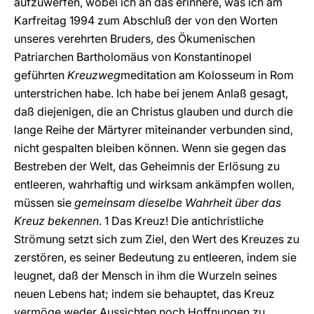
aufzuwerfen, wobei ich an das erinnere, was ich am
Karfreitag 1994 zum Abschluß der von den Worten
unseres verehrten Bruders, des Ökumenischen
Patriarchen Bartholomäus von Konstantinopel
geführten
Kreuzweg
meditation am Kolosseum in Rom
unterstrichen habe. Ich habe bei jenem Anlaß gesagt,
daß diejenigen, die an Christus glauben und durch die
lange Reihe der Märtyrer miteinander verbunden sind,
nicht gespalten bleiben können. Wenn sie gegen das
Bestreben der Welt, das Geheimnis der Erlösung zu
entleeren, wahrhaftig und wirksam ankämpfen wollen,
müssen sie
gemeinsam dieselbe Wahrheit über das
Kreuz bekennen
. 1 Das Kreuz! Die antichristliche
Strömung setzt sich zum Ziel, den Wert des Kreuzes zu
zerstören, es seiner Bedeutung zu entleeren, indem sie
leugnet, daß der Mensch in ihm die Wurzeln seines
neuen Lebens hat; indem sie behauptet, das Kreuz
vermöge weder Aussichten noch Hoffnungen zu