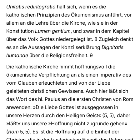
Unitatis redintegratio
hält sich, wenn es die
katholischen Prinzipien des Ökumenismus anführt, vor
allem an die Lehre über die Kirche, wie sie in der
Konstitution
Lumen gentium
, und zwar in dem Kapitel
über das Volk Gottes niedergelegt ist. 8 Zugleich denkt
es an die Aussagen der Konzilserklärung
Dignitatis
humanae
über die Religionsfreiheit. 9
Die katholische Kirche nimmt hoffnungsvoll die
ökumenische Verpflichtung an als einen Imperativ des
vom Glauben erleuchteten und von der Liebe
geleiteten christlichen Gewissens. Auch hier läßt sich
das Wort des hl. Paulus an die ersten Christen von Rom
anwenden: »Die Liebe Gottes ist ausgegossen in
unsere Herzen durch den Heiligen Geist« (5, 5); daher
»läßt« uns unsere »Hoffnung nicht zugrunde gehen«
(
Röm
5, 5). Es ist die Hoffnung auf die Einheit der
Christen, die in der trinitarischen Einheit des Vaters und