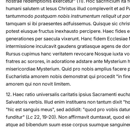
nostrae redemptionis exercetur" (11). Hoc sacrificium ita fu
humani salutem ut Iesus Christus illud compleverit et ad P
tantummodo
postquam nobis instrumentum reliquit ut pa
tamquam si ibi praesentes adfuissemus. Quisque sic christ
potest eiusque fructus inexhausto percipere. Haec fides e
generationes per saecula vixerunt. Hanc fidem Ecclesiae 
intermissione inculcavit gaudens gratiasque agens de dono
Rursus cupimus hanc veritatem revocare Nosque iuxta vos
fratres ac sorores, in adoratione adstare ante Mysteriu
misericordiae Mysterium. Quid pro nobis amplius facere po
Eucharistia amorem nobis demonstrat qui procedit "in fin
amorem qui non novit limitem.
12. Haec ratio universalis caritatis ipsius Sacramenti euchari
Salvatoris verbis. Illud enim instituens non tantum dixit 
"hic est sanguis meus", sed addidit: "quod pro vobis datur.
funditur" (
Lc
22, 19-20). Non affirmavit dumtaxat, quod 
atque ad bibendum suum esse corpus suumque sanguinem,