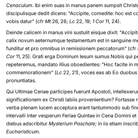
Cenaculum
. Ibi enim suas in manus panem sumpsit Christ
discipulisque dedit dicens: "Accipite, comedite: hoc est
vobis datur" (cfr
Mt
26, 26;
Lc
22, 19;
1 Cor
11, 24).
Deinde calicem in manus vini sustulit eisque dixit: "Accipit
calix novum aeternumque testamentum est in sanguine me
funditur et pro omnibus in remissionem peccatorum" (cfr
Cor
11, 25). Grati erga Dominum Iesum sumus Nobis qui p
repeteremus, mandato illius oboedientes: "Hoc facite in
commemorationem" (
Lc
22, 21), voces eas ab Eo duobus
pronuntiatas.
Qui Ultimae Cenae participes fuerunt Apostoli, intellexer
significationem ex Christi labiis provenientium? Fortass
verba plenam lucem acceptura erant tantummodo sub fi
intervalli inter vesperum Feriae Quintae in Cena Domini et 
diebus adscribitur
Mysterium Paschale;
in iis etiam inscrib
Eucharisticum
.