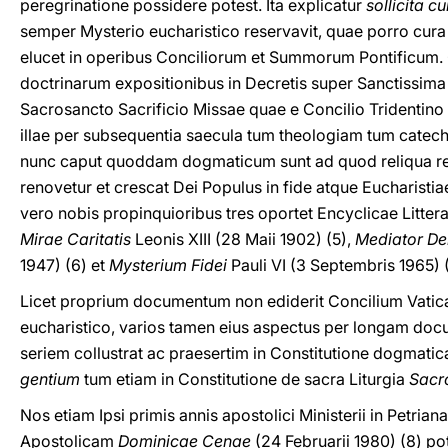
peregrinatione possidere potest. Ita explicatur
sollicita cu
semper Mysterio eucharistico reservavit, quae porro cur
elucet in operibus Conciliorum et Summorum Pontificum. 
doctrinarum expositionibus in Decretis super Sanctissima 
Sacrosancto Sacrificio Missae quae e Concilio Tridentino
illae per subsequentia saecula tum theologiam tum catech
nunc caput quoddam dogmaticum sunt ad quod reliqua ref
renovetur et crescat Dei Populus in fide atque Eucharist
vero nobis propinquioribus tres oportet Encyclicae Litt
Mirae Caritatis
Leonis XIII (28 Maii 1902) (5),
Mediator De
1947) (6) et
Mysterium Fidei
Pauli VI (3 Septembris 1965) (
Licet proprium documentum non ediderit Concilium Vatic
eucharistico, varios tamen eius aspectus per longam d
seriem collustrat ac praesertim in Constitutione dogmatic
gentium
tum etiam in Constitutione de sacra Liturgia
Sacr
Nos etiam Ipsi primis annis apostolici Ministerii in Petria
Apostolicam
Dominicae Cenae
(24 Februarii 1980) (8) 