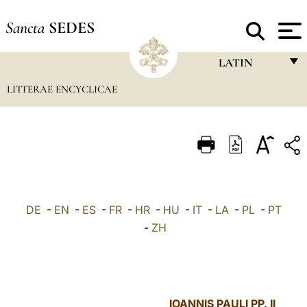
Sancta
SEDES
LATIN
LITTERAE ENCYCLICAE
FRANÇAIS
ENGLISH
ITALIANO
PORTUGUÊS
ESPAÑOL
DE
-
EN
-
ES
-
FR
-
HR
-
HU
-
IT
-
LA
-
PL
-
PT
DEUTSCH
-
ZH
POLSKI
العربيّة
IOANNIS PAULI PP. II
中文