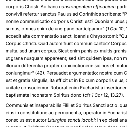
corporis Christi. Ad hanc
constringentem efficaciam
parti
convivii refertur sanctus Paulus ad Corinthios scribens: 
nonne communicatio corporis Christi est? Quoniam unus 
sumus, omnes enim de uno pane participamur" (
1 Cor
10, 
accedit alta commentatio sancti Ioannis Chrysostomi: "Qu
Corpus Christi. Quid autem fiunt communicantes? Corpus 
multa, sed unum corpus. Sicut enim panis ex multis granis c
ut grana nusquam appareant; sed sint quidem ipsa, non m
illorum differentia propter coniunctionem: sic nos et mutu
coniungimur" (42). Persuadet argumentatio: nostra cum 
est et gratia singulis, ita efficit ut in Eo cum corporis eius
unitate consociemur. Roborat enim Eucharistia insertione
baptismate incohatam Spiritus dono (cfr
1 Cor
12, 13.27).
Communis et inseparabilis Filii et Spiritus Sancti actio, q
eius in constitutione ac permanentia, operatur in Eucharist
conscius est auctor
Liturgiae sancti Iacobi:
in epiclesi a