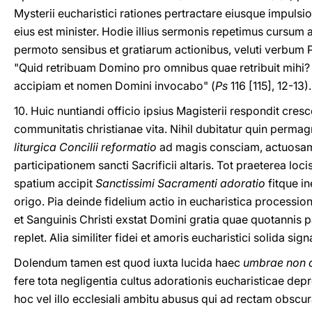
Mysterii eucharistici rationes pertractare eiusque impulsio
eius est minister. Hodie illius sermonis repetimus cursum
permoto sensibus et gratiarum actionibus, veluti verbum P
"Quid retribuam Domino pro omnibus quae retribuit mihi? 
accipiam et nomen Domini invocabo" (
Ps
116 [115], 12-13).
10. Huic nuntiandi officio ipsius Magisterii respondit cresc
communitatis christianae vita. Nihil dubitatur quin permagna
liturgica Concilii reformatio
ad magis consciam, actuosam
participationem sancti Sacrificii altaris. Tot praeterea loc
spatium accipit
Sanctissimi Sacramenti adoratio
fitque i
origo. Pia deinde fidelium actio in eucharistica processio
et Sanguinis Christi exstat Domini gratia quae quotannis p
replet. Alia similiter fidei et amoris eucharistici solida s
Dolendum tamen est quod iuxta lucida haec
umbrae non 
fere tota negligentia cultus adorationis eucharisticae dep
hoc vel illo ecclesiali ambitu abusus qui ad rectam obsc