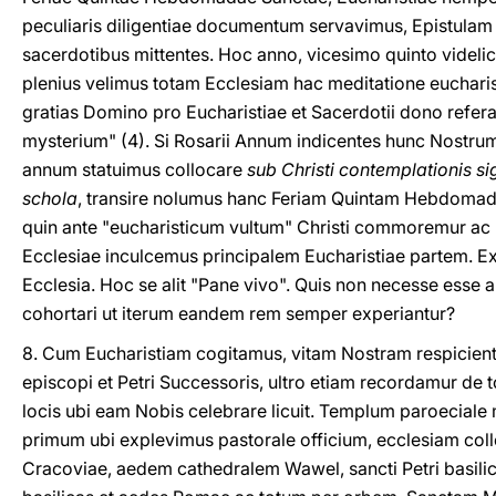
peculiaris diligentiae documentum servavimus, Epistulam
sacerdotibus mittentes. Hoc anno, vicesimo quinto videlice
plenius velimus totam Ecclesiam hac meditatione eucharist
gratias Domino pro Eucharistiae et Sacerdotii dono refe
mysterium" (4). Si Rosarii Annum indicentes hunc Nostr
annum statuimus collocare
sub Christi contemplationis si
schola
, transire nolumus hanc Feriam Quintam Hebdomad
quin ante "eucharisticum vultum" Christi commoremur ac
Ecclesiae inculcemus principalem Eucharistiae partem. Ex 
Ecclesia. Hoc se alit "Pane vivo". Quis non necesse esse 
cohortari ut iterum eandem rem semper experiantur?
8. Cum Eucharistiam cogitamus, vitam Nostram respiciente
episcopi et Petri Successoris, ultro etiam recordamur de 
locis ubi eam Nobis celebrare licuit. Templum paroecial
primum ubi explevimus pastorale officium, ecclesiam colle
Cracoviae, aedem cathedralem Wawel, sancti Petri basilic