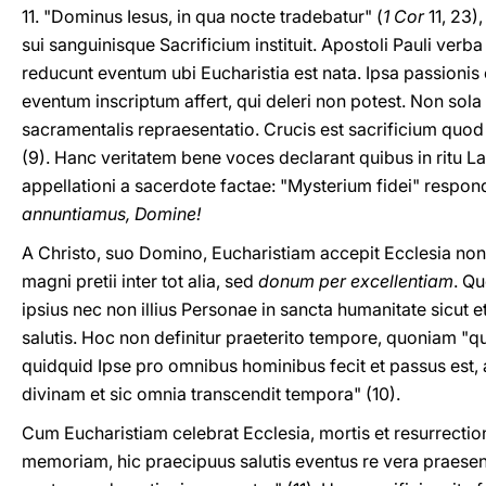
11. "Dominus Iesus, in qua nocte tradebatur" (
1 Cor
11, 23)
sui sanguinisque Sacrificium instituit. Apostoli Pauli v
reducunt eventum ubi Eucharistia est nata. Ipsa passionis
eventum inscriptum affert, qui deleri non potest. Non so
sacramentalis repraesentatio. Crucis est sacrificium quod
(9). Hanc veritatem bene voces declarant quibus in ritu L
appellationi a sacerdote factae: "Mysterium fidei" respon
annuntiamus, Domine!
A Christo, suo Domino, Eucharistiam accepit Ecclesia non 
magni pretii inter tot alia, sed
donum per excellentiam
. Q
ipsius nec non illius Personae in sancta humanitate sicut
salutis. Hoc non definitur praeterito tempore, quoniam "qu
quidquid Ipse pro omnibus hominibus fecit et passus est, 
divinam et sic omnia transcendit tempora" (10).
Cum Eucharistiam celebrat Ecclesia, mortis et resurrectio
memoriam, hic praecipuus salutis eventus re vera praesen