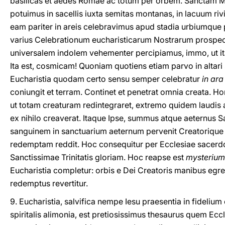
basilicas et aedes Romae ac totum per orbem. Sanctam 
potuimus in sacellis iuxta semitas montanas, in lacuum rivis
eam pariter in areis celebravimus apud stadia urbiumque p
varius Celebrationum eucharisticarum Nostrarum prospect
universalem indolem vehementer percipiamus, immo, ut i
Ita est, cosmicam! Quoniam quotiens etiam parvo in altari sa
Eucharistia quodam certo sensu semper celebratur
in ara
coniungit et terram. Continet et penetrat omnia creata. Ho
ut totam creaturam redintegraret, extremo quidem laudis 
ex nihilo creaverat. Itaque Ipse, summus atque aeternus 
sanguinem in sanctuarium aeternum pervenit Creatorique 
redemptam reddit. Hoc consequitur per Ecclesiae sacerdot
Sanctissimae Trinitatis gloriam. Hoc reapse est
mysterium 
Eucharistia completur: orbis e Dei Creatoris manibus egr
redemptus revertitur.
9. Eucharistia, salvifica nempe Iesu praesentia in fideli
spiritalis alimonia, est pretiosissimus thesaurus quem Eccl