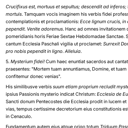
Crucifixus est, mortuus et sepultus; descendit ad inferos; t
mortuis
. Tamquam vocis imaginem his verbis fidei profess
contemplationis et proclamationis:
Ecce lignum crucis, in
pependit. Venite adoremus
. Hanc ad omnes invitationem d
pomeridianis horis Feriae Sextae Hebdomadae Sanctae. S
cantum Ecclesia Paschali vigilia ut proclamet:
Surrexit Do
pro nobis pependit in ligno. Alleluia
.
5.
Mysterium fidei!
Cum haec enuntiat sacerdos aut cantat
praesentes: "Mortem tuam annuntiamus, Domine, et tuam
confitemur donec venias".
His similibusve verbis
suum etiam proprium recludit myst
ipsius Passionis mysterio indicat Christum:
Ecclesia de Eu
Sancti donum Pentecostes die Ecclesia prodit in lucem et i
vias, tempus certissime decretorium eius constitutionis est
in Cenaculo.
Fundamentum autem eius atque origo totum
Triduum Pas