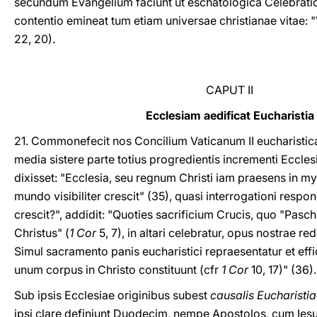
secundum Evangelium faciunt ut eschatologica Celebratio
contentio emineat tum etiam universae christianae vitae: "
22, 20).
CAPUT II
Ecclesiam aedificat Eucharistia
21. Commonefecit nos Concilium Vaticanum II eucharisti
media sistere parte totius progredientis incrementi Eccle
dixisset: "Ecclesia, seu regnum Christi iam praesens in mys
mundo visibiliter crescit" (35), quasi interrogationi resp
crescit?", addidit: "Quoties sacrificium Crucis, quo "Pas
Christus" (
1 Cor
5, 7), in altari celebratur, opus nostrae r
Simul sacramento panis eucharistici repraesentatur et effic
unum corpus in Christo constituunt (cfr
1 Cor
10, 17)" (36).
Sub ipsis Ecclesiae originibus subest
causalis Eucharisti
ipsi clare definiunt Duodecim, nempe Apostolos, cum Iesu