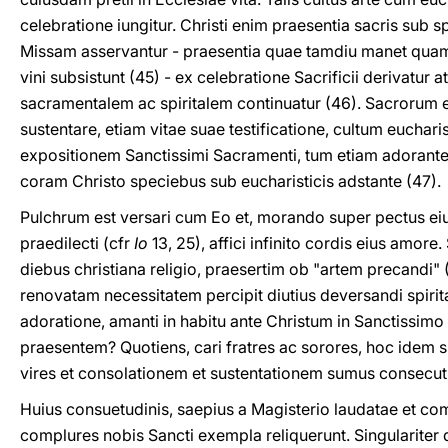
celebratione iungitur. Christi enim praesentia sacris sub 
Missam asservantur - praesentia quae tamdiu manet quam
vini subsistunt (45) - ex celebratione Sacrificii derivat
sacramentalem ac spiritalem continuatur (46). Sacrorum 
sustentare, etiam vitae suae testificatione, cultum euchar
expositionem Sanctissimi Sacramenti, tum etiam adora
coram Christo speciebus sub eucharisticis adstante (47).
Pulchrum est versari cum Eo et, morando super pectus eiu
praedilecti (cfr
Io
13, 25), affici infinito cordis eius amore
diebus christiana religio, praesertim ob "artem precandi" 
renovatam necessitatem percipit diutius deversandi spiritali
adoratione, amanti in habitu ante Christum in Sanctissim
praesentem? Quotiens, cari fratres ac sorores, hoc idem 
vires et consolationem et sustentationem sumus consecuti
Huius consuetudinis, saepius a Magisterio laudatae et c
complures nobis Sancti exempla reliquerunt. Singulariter 