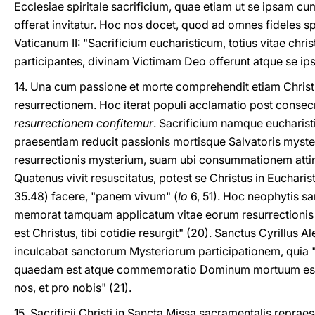
Ecclesiae spiritale sacrificium, quae etiam ut se ipsam cum
offerat invitatur. Hoc nos docet, quod ad omnes fideles s
Vaticanum II: "Sacrificium eucharisticum, totius vitae chri
participantes, divinam Victimam Deo offerunt atque se ip
14. Una cum passione et morte comprehendit etiam Christi
resurrectionem. Hoc iterat populi acclamatio post conse
resurrectionem confitemur
. Sacrificium namque eucharis
praesentiam reducit passionis mortisque Salvatoris myst
resurrectionis mysterium, suam ubi consummationem atting
Quatenus vivit resuscitatus, potest se Christus in Eucharis
35.48) facere, "panem vivum" (
Io
6, 51). Hoc neophytis s
memorat tamquam applicatum vitae eorum resurrectionis e
est Christus, tibi cotidie resurgit" (20). Sanctus Cyrillus 
inculcabat sanctorum Mysteriorum participationem, quia 
quaedam est atque commemoratio Dominum mortuum esse
nos, et pro nobis" (21).
15. Sacrificii Christi in Sancta Missa sacramentalis reprae