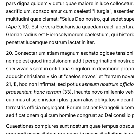
pars digna quidem videtur quae maiore in luce collocetur
sacrificium, consociamur cum caelesti "liturgia", assentie
multitudini quae clamat: "Salus Deo nostro, qui sedet sup
(
Apc
7, 10). Est re vera Eucharistia quaedam caeli apertura 
Gloriae radius est Hierosolymorum caelestium, qui histor
penetrat lucemque nostrum iactat in iter.
20. Consectarium etiam magnum eschatologicae tensionis i
nempe est quod impulsionem addit peregrinationi nostrae
spei vivacis serit in cotidiana singulorum devotione proprii
adducit christiana visio ut "caelos novos" et "terram nov
21, 1), hoc non infirmat, sed potius
sensum nostrum officio
praesentem hanc terram
(33). Ineunte novo millennio v
cupimus ut se christiani plus quam alias obligatos videant 
terrestris officia neglegant. Eorum est per Evangelii luc
aedificationem qui cum homine congruat ac Dei consilio 
Quaestiones complures sunt nostrum quae tempus obscuran
operandi necessitatem pro pace, in necessitudinibus int