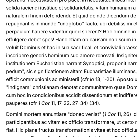
solida iaciendi iustitiae et solidarietatis, vitam humanam
naturalem finem defendendi. Et quid deinde dicendum de
repugnantiis in mundo "unoglobo" facto, ubi debilissimi e
perpaulum habere videntur quod sperent? Hoc omnino in 
effulgere debet spes! Hanc etiam ob causam nobiscum in 
voluit Dominus et hac in sua sacrificali et conviviali pra
inscribere generis hominum suo amore renovati. Insignite
institutionem Eucharistiae narrant Synoptici, proponit nar
pedum", sic significationem altam Eucharistiae illuminans
efficit communionis ac ministerii (cfr
Io
13, 1-20). Apostol
"indignam" christianam denotat communitatem quae Do
cum hoc in condicionibus accidit dissentionum et indiffer
pauperes (cfr
1 Cor
11, 17-22. 27-34) (34).
Domini mortem annuntiare "donec veniat" (
1 Cor
11, 26) 
participantibus ac vitam ex officio transformare, ut certo
fiat. Hic plane fructus transformationis vitae et hoc of