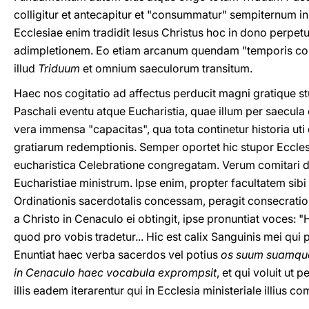
colligitur et antecapitur et "consummatur" sempiternum in
Ecclesiae enim tradidit Iesus Christus hoc in dono perpet
adimpletionem. Eo etiam arcanum quendam "temporis conc
illud
Triduum
et omnium saeculorum transitum.
Haec nos cogitatio ad affectus perducit magni gratique st
Paschali eventu atque Eucharistia, quae illum per saecula e
vera immensa "capacitas", qua tota continetur historia uti 
gratiarum redemptionis. Semper oportet hic stupor Eccle
eucharistica Celebratione congregatam. Verum comitari 
Eucharistiae ministrum. Ipse enim, propter facultatem sib
Ordinationis sacerdotalis concessam, peragit consecrati
a Christo in Cenaculo ei obtingit, ipse pronuntiat voces
quod pro vobis tradetur... Hic est calix Sanguinis mei qui p
Enuntiat haec verba sacerdos vel potius
os suum suamque 
in Cenaculo haec vocabula exprompsit
, et qui voluit ut
illis eadem iterarentur qui in Ecclesia ministeriale illius