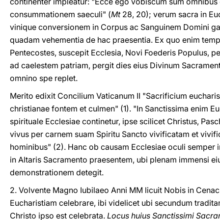
continenter impleatur: "Ecce ego vobiscum sum omnibus
consummationem saeculi" (
Mt
28, 20); verum sacra in Eu
vinique conversionem in Corpus ac Sanguinem Domini gau
quadam vehementia de hac praesentia. Ex quo enim tempor
Pentecostes, suscepit Ecclesia, Novi Foederis Populus, per
ad caelestem patriam, pergit dies eius Divinum Sacramen
omnino spe replet.
Merito edixit Concilium Vaticanum II "Sacrificium eucharist
christianae fontem et culmen" (1). "In Sanctissima enim E
spirituale Ecclesiae continetur, ipse scilicet Christus, Pa
vivus per carnem suam Spiritu Sancto vivificatam et vivi
hominibus" (2). Hanc ob causam Ecclesiae oculi semper 
in Altaris Sacramento praesentem, ubi plenam immensi ei
demonstrationem detegit.
2. Volvente Magno Iubilaeo Anni MM licuit Nobis in Cena
Eucharistiam celebrare, ibi videlicet ubi secundum tradi
Christo ipso est celebrata.
Locus huius Sanctissimi Sacrame