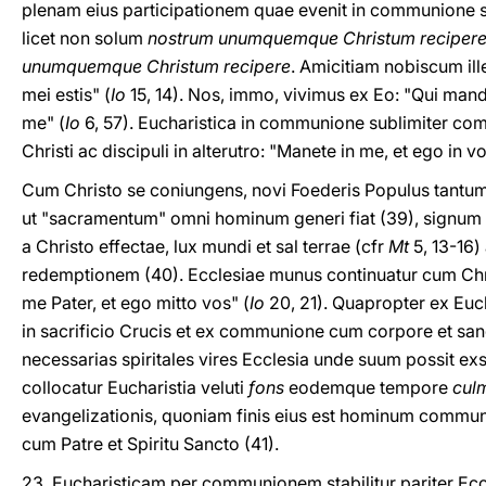
plenam eius participationem quae evenit in communione 
licet non solum
nostrum unumquemque Christum reciper
unumquemque Christum recipere
. Amicitiam nobiscum ill
mei estis" (
Io
15, 14). Nos, immo, vivimus ex Eo: "Qui mand
me" (
Io
6, 57). Eucharistica in communione sublimiter co
Christi ac discipuli in alterutro: "Manete in me, et ego in vo
Cum Christo se coniungens, novi Foederis Populus tantum 
ut "sacramentum" omni hominum generi fiat (39), signum 
a Christo effectae, lux mundi et sal terrae (cfr
Mt
5, 13-16
redemptionem (40). Ecclesiae munus continuatur cum Chris
me Pater, et ego mitto vos" (
Io
20, 21). Quapropter ex Euc
in sacrificio Crucis et ex communione cum corpore et sang
necessarias spiritales vires Ecclesia unde suum possit ex
collocatur Eucharistia veluti
fons
eodemque tempore
cul
evangelizationis, quoniam finis eius est hominum commu
cum Patre et Spiritu Sancto (41).
23. Eucharisticam per communionem stabilitur pariter Eccl