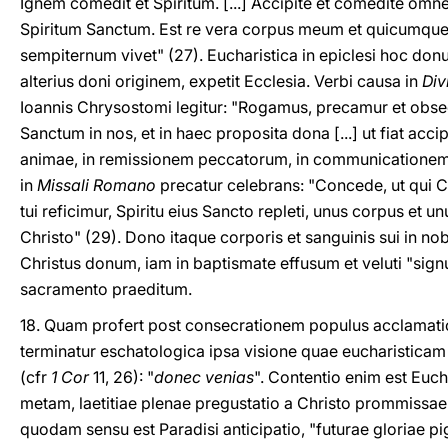
Ignem comedit et Spiritum. [...] Accipite et comedite omn
Spiritum Sanctum. Est re vera corpus meum et quicumque 
sempiternum vivet" (27). Eucharistica in epiclesi hoc do
alterius doni originem, expetit Ecclesia. Verbi causa in
Divi
Ioannis Chrysostomi legitur: "Rogamus, precamur et obse
Sanctum in nos, et in haec proposita dona [...] ut fiat accip
animae, in remissionem peccatorum, in communicationem S
in
Missali Romano
precatur celebrans: "Concede, ut qui Co
tui reficimur, Spiritu eius Sancto repleti, unus corpus et u
Christo" (29). Dono itaque corporis et sanguinis sui in nob
Christus donum, iam in baptismate effusum et veluti "sign
sacramento praeditum.
18. Quam profert post consecrationem populus acclamati
terminatur eschatologica ipsa visione quae eucharistica
(cfr
1 Cor
11, 26): "
donec venias
". Contentio enim est Euch
metam, laetitiae plenae pregustatio a Christo prommissae 
quodam sensu est Paradisi anticipatio, "futurae gloriae p