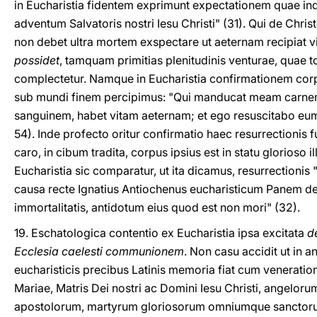
in Eucharistia fidentem exprimunt expectationem quae in
adventum Salvatoris nostri Iesu Christi" (31). Qui de Christo
non debet ultra mortem exspectare ut aeternam recipiat v
possidet
, tamquam primitias plenitudinis venturae, qua
complectetur. Namque in Eucharistia confirmationem corp
sub mundi finem percipimus: "Qui manducat meam carne
sanguinem, habet vitam aeternam; et ego resuscitabo eum
54). Inde profecto oritur confirmatio haec resurrectionis f
caro, in cibum tradita, corpus ipsius est in statu glorioso ill
Eucharistia sic comparatur, ut ita dicamus, resurrectionis
causa recte Ignatius Antiochenus eucharisticum Panem d
immortalitatis, antidotum eius quod est non mori" (32).
19. Eschatologica contentio ex Eucharistia ipsa excitata
d
Ecclesia caelesti communionem
. Non casu accidit ut in a
eucharisticis precibus Latinis memoria fiat cum veneratio
Mariae, Matris Dei nostri ac Domini Iesu Christi, angelo
apostolorum, martyrum gloriosorum omniumque sanctoru