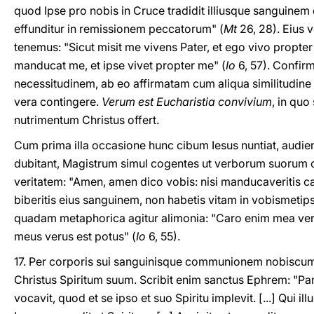
quod Ipse pro nobis in Cruce tradidit illiusque sanguinem 
effunditur in remissionem peccatorum" (
Mt
26, 28). Eius
tenemus: "Sicut misit me vivens Pater, et ego vivo propter
manducat me, et ipse vivet propter me" (
Io
6, 57). Confir
necessitudinem, ab eo affirmatam cum aliqua similitudine ip
vera contingere.
Verum est Eucharistia convivium
, in qu
nutrimentum Christus offert.
Cum prima illa occasione hunc cibum Iesus nuntiat, audie
dubitant, Magistrum simul cogentes ut verborum suorum o
veritatem: "Amen, amen dico vobis: nisi manducaveritis ca
biberitis eius sanguinem, non habetis vitam in vobismetips
quadam metaphorica agitur alimonia: "Caro enim mea veru
meus verus est potus" (
Io
6, 55).
17. Per corporis sui sanguinisque communionem nobiscu
Christus Spiritum suum. Scribit enim sanctus Ephrem: "
vocavit, quod et se ipso et suo Spiritu implevit. [...] Qui il