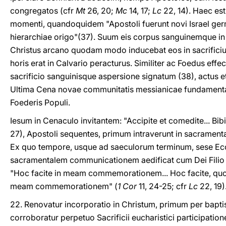
congregatos (cfr
Mt
26, 20;
Mc
14, 17;
Lc
22, 14). Haec es
momenti, quandoquidem "Apostoli fuerunt novi Israel ge
hierarchiae origo"(37). Suum eis corpus sanguinemque in
Christus arcano quodam modo inducebat eos in sacrifici
horis erat in Calvario peracturus. Similiter ac Foedus effe
sacrificio sanguinisque aspersione signatum (38), actus e
Ultima Cena novae communitatis messianicae fundamenta i
Foederis Populi.
Iesum in Cenaculo invitantem: "Accipite et comedite... Bibi
27), Apostoli sequentes, primum intraverunt in sacramen
Ex quo tempore, usque ad saeculorum terminum, sese Ecc
sacramentalem communicationem aedificat cum Dei Filio 
"Hoc facite in meam commemorationem... Hoc facite, quo
meam commemorationem" (
1 Cor
11, 24-25; cfr
Lc
22, 19)
22. Renovatur incorporatio in Christum, primum per bapt
corroboratur perpetuo Sacrificii eucharistici participatio