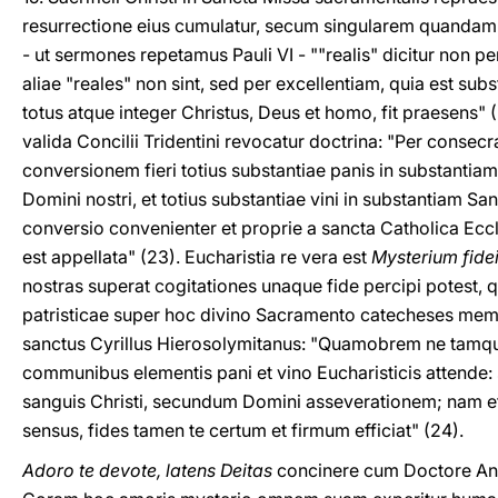
resurrectione eius cumulatur, secum singularem quandam
- ut sermones repetamus Pauli VI - ""realis" dicitur non p
aliae "reales" non sint, sed per excellentiam, quia est subs
totus atque integer Christus, Deus et homo, fit praesens" 
valida Concilii Tridentini revocatur doctrina: "Per consecr
conversionem fieri totius substantiae panis in substantiam
Domini nostri, et totius substantiae vini in substantiam Sa
conversio convenienter et proprie a sancta Catholica Eccl
est appellata" (23). Eucharistia re vera est
Mysterium fide
nostras superat cogitationes unaque fide percipi potes
patristicae super hoc divino Sacramento catecheses memin
sanctus Cyrillus Hierosolymitanus: "Quamobrem ne tamq
communibus elementis pani et vino Eucharisticis attende:
sanguis Christi, secundum Domini asseverationem; nam eti
sensus, fides tamen te certum et firmum efficiat" (24).
Adoro te devote, latens Deitas
concinere cum Doctore An