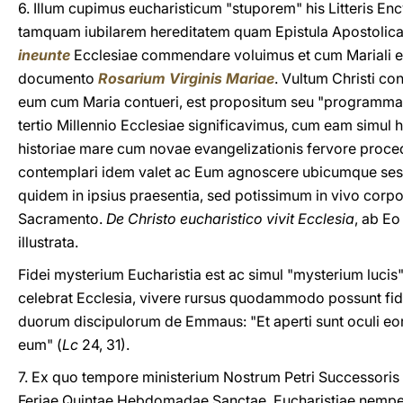
6. Illum cupimus eucharisticum "stuporem" his Litteris Ency
tamquam iubilarem hereditatem quam Epistula Apostolic
ineunte
Ecclesiae commendare voluimus et cum Mariali 
documento
Rosarium Virginis Mariae
. Vultum Christi co
eum cum Maria contueri, est propositum seu "programma"
tertio Millennio Ecclesiae significavimus, cum eam simul h
historiae mare cum novae evangelizationis fervore proce
contemplari idem valet ac Eum agnoscere ubicumque sese 
quidem in ipsius praesentia, sed potissimum in vivo corpor
Sacramento.
De Christo eucharistico vivit Ecclesia
, ab Eo
illustrata.
Fidei mysterium Eucharistia est ac simul "mysterium lucis
celebrat Ecclesia, vivere rursus quodammodo possunt fid
duorum discipulorum de Emmaus: "Et aperti sunt oculi e
eum" (
Lc
24, 31).
7. Ex quo tempore ministerium Nostrum Petri Successori
Feriae Quintae Hebdomadae Sanctae, Eucharistiae nempe d