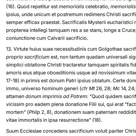
(16). Quod repetitur est
memorialis
celebratio,
memorialis
ipsius, unde unicum et postremum redimens Christi sacrif
semper efficax praestat. Sacrificalis Mysterii eucharistici
propterea intellegi tamquam res a se stans, longe a Cruce
coniunctione cum Calvarii sacrificio.
13. Virtute huius suae necessitudinis cum Golgothae sacrif
proprio sacrificium
est, non tantum quadam universali signi
simplici oblatione Christi tractaretur tamquam spiritalis fi
amoris eius atque oboeditionis usque ad novissimum vi
17-18) in primis est donum Patri ipsius oblatum. Certe do
immo, universo hominum generi (cfr
Mt
26, 28;
Mc
14, 24
attamen
donum imprimis ad Patrem:
"Quod quidem sacrif
vicissim pro eadem plena donatione Filii sui, qui erat "f
mortem" (
Philp
2, 8), donationem suam paternam reddid
vitae immortalis in ipsa resurrectione" (18).
Suum Ecclesiae concedens sacrificium voluit pariter Chris