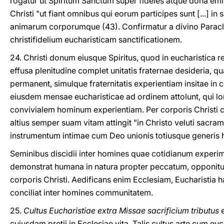
rogatur ut Spiritum Sanctum super fideles atque dona emit
Christi "ut fiant omnibus qui eorum participes sunt [...] in
animarum corporumque (43). Confirmatur a divino Paracli
christifidelium eucharisticam sanctificationem.
24. Christi donum eiusque Spiritus, quod in eucharistica
effusa plenitudine complet unitatis fraternae desideria, 
permanent, simulque fraternitatis experientiam insitae in
eiusdem mensae eucharisticae ad ordinem attolunt, qui l
convivialem hominum experientiam. Per corporis Christ
altius semper suam vitam attingit "in Christo veluti sacr
instrumentum intimae cum Deo unionis totiusque generis h
Seminibus discidii inter homines quae cotidianum experim
demonstrat humana in natura propter peccatum, opponitu
corporis Christi. Aedificans enim Ecclesiam, Eucharistia
conciliat inter homines communitatem.
25.
Cultus Eucharistiae extra Missae sacrificium tributus
e
cuiusdam pretii in Ecclesiae vita. Talis cultus arte cum euch