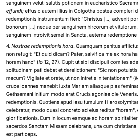
sanguinem veluti salutis potionem in eucharistico Sacram
effundi;
effusio autem illius in Golgotha postea compleri 
redemptionis instrumentum fieri: "Christus [...] advenit po
bonorum [...] neque per sanguinem hircorum et vitulorum
sanguinem introivit semel in Sancta, aeterna redemptione 
4.
Nostrae redemptionis hora
. Quamquam penitus afflictu
non refugit: "Et quid dicam? Pater, salvifica me ex hora h
horam hanc" (
Io
12, 27). Cupit ut sibi discipuli comites ad
solitudinem pati debet et derelictionem: "Sic non potuistis
mecum? Vigilate et orate, ut non intretis in tentationem" (
M
cruce Ioannes manebit iuxta Mariam aliasque pias feminas
Gethsemani initium modo erat Crucis agoniae die Veneris.
redemptionis. Quotiens apud Iesu tumulum Hierosolymita
celebratur, modo quasi concreto ad eius reditur "horam", 
glorificationis. Eum in locum eamque ad horam spiritaliter
sacerdos Sanctam Missam celebrans, una cum christiana 
est particeps.