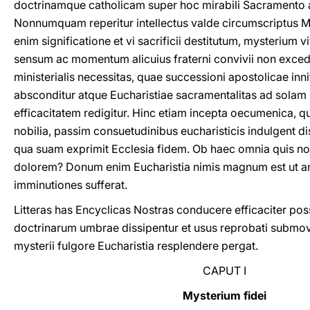
doctrinamque catholicam super hoc mirabili Sacramento a
Nonnumquam reperitur intellectus valde circumscriptus Mys
enim significatione et vi sacrificii destitutum, mysterium 
sensum ac momentum alicuius fraterni convivii non exceda
ministerialis necessitas, quae successioni apostolicae in
absconditur atque Eucharistiae sacramentalitas ad solam 
efficacitatem redigitur. Hinc etiam incepta oecumenica, 
nobilia, passim consuetudinibus eucharisticis indulgent disc
qua suam exprimit Ecclesia fidem. Ob haec omnia quis no
dolorem? Donum enim Eucharistia nimis magnum est ut am
imminutiones sufferat.
Litteras has Encyclicas Nostras conducere efficaciter pos
doctrinarum umbrae dissipentur et usus reprobati submov
mysterii fulgore Eucharistia resplendere pergat.
CAPUT I
Mysterium fidei