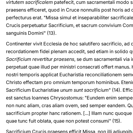
virtutem sacrificalem
patefecit, cum sacramentali modo s
praesens efficeret, quod in Cruce nonnullis post horis a
perfecturus erat. "Missa simul et inseparabiliter sacrifica
Crucis perpetuatur Sacrificium, et sacrum convivium Com
sanguinis Domini" (13).
Continenter vivit Ecclesia de hoc salutifero sacrificio, 
recordationem fidei plenam accedit, sed etiam in solido 
Sacrificium revertitur praesens
, se dum sacramentali via
perpetuat quae illud per ministri consecrati offert manu
nostri temporis applicat Eucharistia reconciliationem sem
Christo effectam pro omnium temporum hominibus. Etenim 
Sacrificium Eucharistiae
unum sunt sacrificium
" (14). Eff
est sanctus Ioannes Chrysostomus: "Eundem enim semper
non nunc aliam, cras aliam ovem, sed semper eandem. 
sacrificium propter hanc rationem. [...] Illam nunc quoque
quae tunc fuit oblata, quae non potest consumi" (15).
Sacrificium Crucis praesens efficit Missa, non illi adiungit