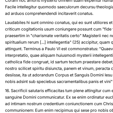
Coram hoc amoris mysterio omnem suam experitur humana
Facile intellegitur quomodo saeculorum decursu theologi
ad arduos comprehendendi incitaverit conatus.
Laudabiles hi sunt omnino conatus, qui eo sunt utiliores e
criticum cogitationis usum coniungere possunt cum "fide 
praesertim in "charismate veritatis certo" Magisterii nec n
spiritualium rerum [...] intellegentia" (25) accipitur, qua
attingunt. Terminus a Paulo VI est commonstratus: "Quae
interpretatio, quae aliquam huiusmodi mysterii intellegent
catholica fide congruat, id sartum tectum praestare debet,
nostro scilicet spiritu disiuncta, panem et vinum, peracta
desiisse, ita ut adorandum Corpus et Sanguis Domini Ies
nobis adsint sub speciebus sacramentalibus panis et vini"
16. Sacrificii salutaris efficacitas tum plene attingitur cu
sanguine Domini communicatur. Ex se enim ordinatur euch
ad intimam nostrum credentium coniunctionem cum Chris
communionem: Eum enim recipimus qui sese pro nobis obt