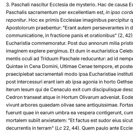
3. Paschali nascitur Ecclesia de mysterio. Hac de causa Eu
Paschalis sacramentum per excellentiam est,
in ipso cord
reponitur
. Hoc ex primis Ecclesiae imaginibus percipitur 
Apostolorum praebentur: "Erant autem perseverantes in d
communicatione, in fractione panis et orationibus" (2, 42).
Eucharistia commemoratur. Post duo annorum milia pristi
imaginem explere pergimus. Et dum in eucharistica Celebr
mentis oculi ad Triduum Paschale reducuntur: ad id nemp
Quintae in Cena Domini, Ultimae Cenae tempore, et poste
praecipiebat sacramentali modo ipsa Eucharistiae institut
post intercessuri erant iam ab ipsa agonia in horto Geth
iterum Iesum qui de Cenaculo exit cum discipulisque desc
Cedron transeat atque in Hortum Olivarum adveniat. Eode
vivunt arbores quaedam olivae sane antiquissimae. Forta
fuerunt quae in earum umbra ea vespera contigerunt, cum
mortalem subiit anxietatem: "Et factus est sudor eius sicu
decurrentis in terram" (
Lc
22, 44). Quem paulo ante Eccle