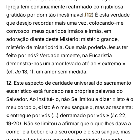
Igreja tem continuamente reafirmado com jubilosa
gratidão por dom tão inestimável.
(
12
) É esta verdade
que desejo recordar mais uma vez, colocando-me
convosco, meus queridos irmãos e irmãs, em
adoração diante deste Mistério: mistério grande,
mistério de misericórdia. Que mais poderia Jesus ter
feito por nós? Verdadeiramente, na Eucaristia
demonstra-nos um amor levado até ao « extremo »
(cf.
Jo
13, 1), um amor sem medida.
12. Este aspecto de caridade universal do sacramento
eucarístico está fundado nas próprias palavras do
Salvador. Ao instituí-lo, não Se limitou a dizer « isto é o
meu corpo », « isto é o meu sangue », mas acrescenta:
« entregue por vós (...) derramado por vós » (
Lc
22,
19-20). Não se limitou a afirmar que o que lhes dava a
comer e a beber era o seu corpo e o seu sangue, mas
exprimiu também o seu
valor sacrificial
, tornando