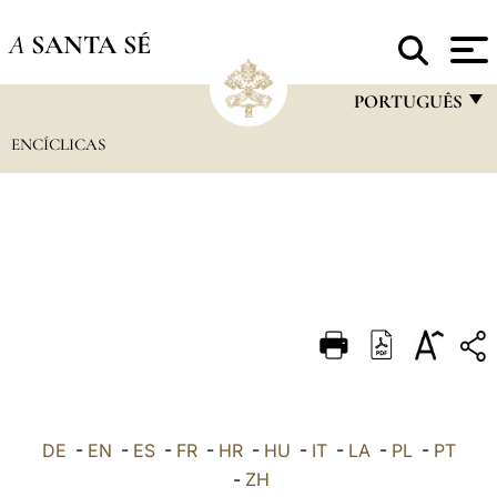
A
SANTA SÉ
PORTUGUÊS
ENCÍCLICAS
FRANÇAIS
ENGLISH
ITALIANO
PORTUGUÊS
ESPAÑOL
DEUTSCH
POLSKI
العربيّة
DE
-
EN
-
ES
-
FR
-
HR
-
HU
-
IT
-
LA
-
PL
-
PT
-
ZH
中文