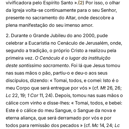
vivificadora pelo Espírito Santo ».
(
2
) Por isso, o olhar
da Igreja volta-se continuamente para o seu Senhor,
presente no sacramento do Altar, onde descobre a
plena manifestação do seu imenso amor.
2. Durante o Grande Jubileu do ano 2000, pude
celebrar a Eucaristia no Cenáculo de Jerusalém, onde,
segundo a tradição, o próprio Cristo a realizou pela
primeira vez.
O Cenáculo é o lugar da instituição
deste santíssimo sacramento
. Foi lá que Jesus tomou
nas suas mãos o pão, partiu-o e deu-o aos seus
discípulos, dizendo: « Tomai, todos, e comei: Isto é o
meu Corpo que será entregue por vós » (cf.
Mt
26, 26;
Lc
22, 19;
1 Cor
11, 24). Depois, tomou nas suas mãos o
cálice com vinho e disse-lhes: « Tomai, todos, e bebei:
Este é o cálice do meu Sangue, o Sangue da nova e
eterna aliança, que será derramado por vós e por
todos para remissão dos pecados » (cf.
Mc
14, 24;
Lc