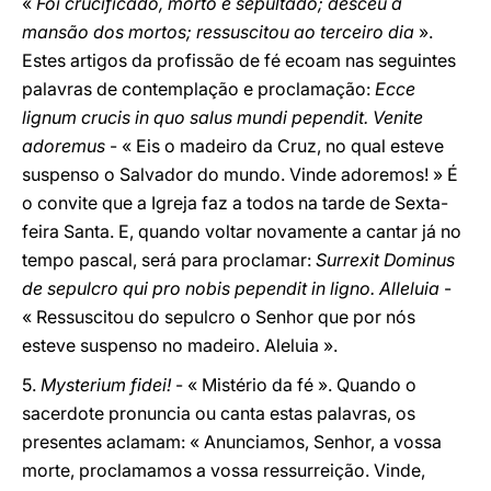
«
Foi crucificado, morto e sepultado; desceu à
mansão dos mortos; ressuscitou ao terceiro dia
».
Estes artigos da profissão de fé ecoam nas seguintes
palavras de contemplação e proclamação:
Ecce
lignum crucis in quo salus mundi pependit. Venite
adoremus
- « Eis o madeiro da Cruz, no qual esteve
suspenso o Salvador do mundo. Vinde adoremos! » É
o convite que a Igreja faz a todos na tarde de Sexta-
feira Santa. E, quando voltar novamente a cantar já no
tempo pascal, será para proclamar:
Surrexit Dominus
de sepulcro qui pro nobis pependit in ligno. Alleluia
-
« Ressuscitou do sepulcro o Senhor que por nós
esteve suspenso no madeiro. Aleluia ».
5.
Mysterium fidei!
- « Mistério da fé ». Quando o
sacerdote pronuncia ou canta estas palavras, os
presentes aclamam: « Anunciamos, Senhor, a vossa
morte, proclamamos a vossa ressurreição. Vinde,