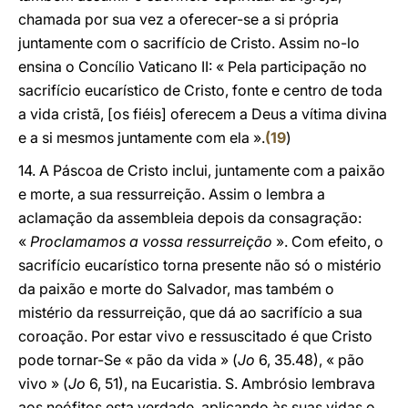
chamada por sua vez a oferecer-se a si própria
juntamente com o sacrifício de Cristo. Assim no-lo
ensina o Concílio Vaticano II: « Pela participação no
sacrifício eucarístico de Cristo, fonte e centro de toda
a vida cristã, [os fiéis] oferecem a Deus a vítima divina
e a si mesmos juntamente com ela ».
(
19
)
14. A Páscoa de Cristo inclui, juntamente com a paixão
e morte, a sua ressurreição. Assim o lembra a
aclamação da assembleia depois da consagração:
«
Proclamamos a vossa ressurreição
». Com efeito, o
sacrifício eucarístico torna presente não só o mistério
da paixão e morte do Salvador, mas também o
mistério da ressurreição, que dá ao sacrifício a sua
coroação. Por estar vivo e ressuscitado é que Cristo
pode tornar-Se « pão da vida » (
Jo
6, 35.48), « pão
vivo » (
Jo
6, 51), na Eucaristia. S. Ambrósio lembrava
aos neófitos esta verdade, aplicando às suas vidas o