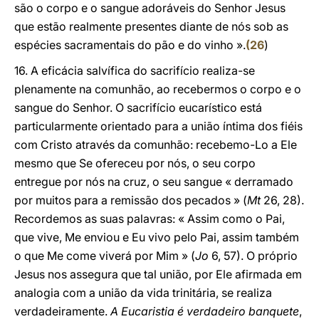
são o corpo e o sangue adoráveis do Senhor Jesus
que estão realmente presentes diante de nós sob as
espécies sacramentais do pão e do vinho ».
(
26
)
16. A eficácia salvífica do sacrifício realiza-se
plenamente na comunhão, ao recebermos o corpo e o
sangue do Senhor. O sacrifício eucarístico está
particularmente orientado para a união íntima dos fiéis
com Cristo através da comunhão: recebemo-Lo a Ele
mesmo que Se ofereceu por nós, o seu corpo
entregue por nós na cruz, o seu sangue « derramado
por muitos para a remissão dos pecados » (
Mt
26, 28).
Recordemos as suas palavras: « Assim como o Pai,
que vive, Me enviou e Eu vivo pelo Pai, assim também
o que Me come viverá por Mim » (
Jo
6, 57). O próprio
Jesus nos assegura que tal união, por Ele afirmada em
analogia com a união da vida trinitária, se realiza
verdadeiramente.
A Eucaristia é verdadeiro banquete
,