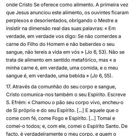
onde Cristo Se oferece como alimento. A primeira vez
que Jesus anunciou este alimento, os ouvintes ficaram
perplexos e desorientados, obrigando o Mestre a
insistir na dimensão real das suas palavras: « Em
verdade, em verdade vos digo: Se não comerdes a
carne do Filho do Homem e não beberdes o seu
sangue, não tereis a vida em vós » (
Jo
6, 53). Não se
trata de alimento em sentido metafórico, mas « a
minha carne é, em verdade, uma comida, e o meu
sangue é, em verdade, uma bebida » (
Jo
6, 55).
17. Através da comunhão do seu corpo e sangue,
Cristo comunica-nos também o seu Espírito. Escreve
S. Efrém: « Chamou o pão seu corpo vivo, encheu-o
de Si próprio e do seu Espírito. [...] E aquele que o
come com fé, come Fogo e Espírito. [...] Tomai e
comei-o todos; e, com ele, comei o Espírito Santo. De
facto, é verdadeiramente o meu corpo, e quem o