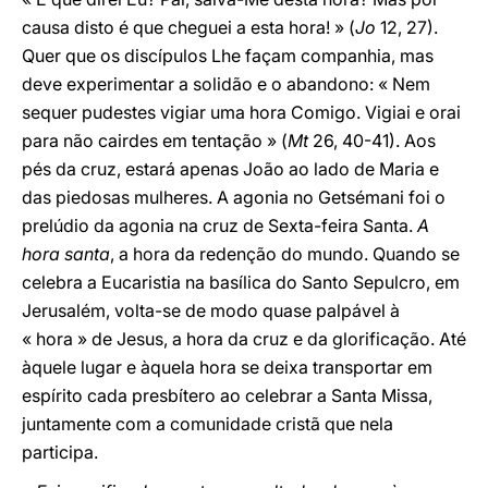
causa disto é que cheguei a esta hora! » (
Jo
12, 27).
Quer que os discípulos Lhe façam companhia, mas
deve experimentar a solidão e o abandono: « Nem
sequer pudestes vigiar uma hora Comigo. Vigiai e orai
para não cairdes em tentação » (
Mt
26, 40-41). Aos
pés da cruz, estará apenas João ao lado de Maria e
das piedosas mulheres. A agonia no Getsémani foi o
prelúdio da agonia na cruz de Sexta-feira Santa.
A
hora santa
, a hora da redenção do mundo. Quando se
celebra a Eucaristia na basílica do Santo Sepulcro, em
Jerusalém, volta-se de modo quase palpável à
« hora » de Jesus, a hora da cruz e da glorificação. Até
àquele lugar e àquela hora se deixa transportar em
espírito cada presbítero ao celebrar a Santa Missa,
juntamente com a comunidade cristã que nela
participa.