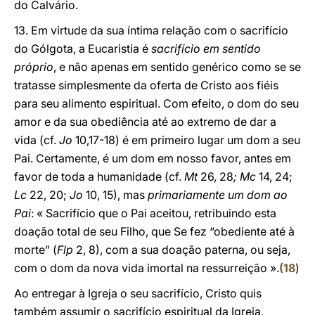
do Calvário.
13. Em virtude da sua íntima relação com o sacrifício
do Gólgota, a Eucaristia é
sacrifício em sentido
próprio
, e não apenas em sentido genérico como se se
tratasse simplesmente da oferta de Cristo aos fiéis
para seu alimento espiritual. Com efeito, o dom do seu
amor e da sua obediência até ao extremo de dar a
vida (cf.
Jo
10,17-18) é em primeiro lugar um dom a seu
Pai. Certamente, é um dom em nosso favor, antes em
favor de toda a humanidade (cf.
Mt
26, 28
; Mc
14, 24;
Lc
22, 20;
Jo
10, 15), mas
primariamente um dom ao
Pai
: « Sacrifício que o Pai aceitou, retribuindo esta
doação total de seu Filho, que Se fez “obediente até à
morte” (
Flp
2, 8), com a sua doação paterna, ou seja,
com o dom da nova vida imortal na ressurreição ».
(
18
)
Ao entregar à Igreja o seu sacrifício, Cristo quis
também assumir o sacrifício espiritual da Igreja,