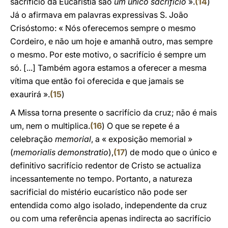
sacrifício da Eucaristia são
um único sacrifício
».
(
14
)
Já o afirmava em palavras expressivas S. João
Crisóstomo: « Nós oferecemos sempre o mesmo
Cordeiro, e não um hoje e amanhã outro, mas sempre
o mesmo. Por este motivo, o sacrifício é sempre um
só. [...] Também agora estamos a oferecer a mesma
vítima que então foi oferecida e que jamais se
exaurirá ».
(
15
)
A Missa torna presente o sacrifício da cruz; não é mais
um, nem o multiplica.
(
16
) O que se repete é a
celebração
memorial
, a « exposição memorial »
(
memorialis demonstratio
),
(
17
) de modo que o único e
definitivo sacrifício redentor de Cristo se actualiza
incessantemente no tempo. Portanto, a natureza
sacrificial do mistério eucarístico não pode ser
entendida como algo isolado, independente da cruz
ou com uma referência apenas indirecta ao sacrifício