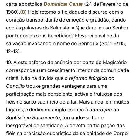
carta apostólica
Dominicæ Cenæ
(24 de Fevereiro de
1980).
(
8
) Hoje retomo o fio daquele discurso com o
coração transbordante de emoção e gratidão, dando
eco às palavras do Salmista: « Que darei eu ao Senhor
por todos os seus benefícios? Elevarei o cálice da
salvação invocando o nome do Senhor » (
Sal
116/115,
12-13).
10. A este esforço de anúncio por parte do Magistério
correspondeu um crescimento interior da comunidade
cristã. Não há dúvida que
a reforma litúrgica do
Concílio
trouxe grandes vantagens para uma
participação mais consciente, activa e frutuosa dos
fiéis no santo sacrifício do altar. Mais ainda, em muitos
lugares, é dedicado amplo espaço à
adoração do
Santíssimo Sacramento
, tornando-se fonte
inesgotável de santidade. A devota participação dos
fiéis na procissão eucarística da solenidade do Corpo