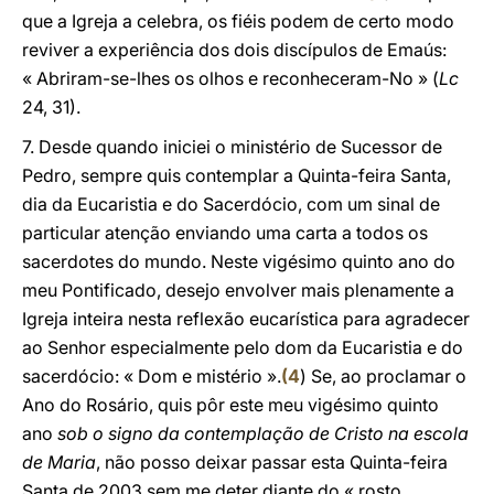
que a Igreja a celebra, os fiéis podem de certo modo
reviver a experiência dos dois discípulos de Emaús:
« Abriram-se-lhes os olhos e reconheceram-No » (
Lc
24, 31).
7. Desde quando iniciei o ministério de Sucessor de
Pedro, sempre quis contemplar a Quinta-feira Santa,
dia da Eucaristia e do Sacerdócio, com um sinal de
particular atenção enviando uma carta a todos os
sacerdotes do mundo. Neste vigésimo quinto ano do
meu Pontificado, desejo envolver mais plenamente a
Igreja inteira nesta reflexão eucarística para agradecer
ao Senhor especialmente pelo dom da Eucaristia e do
sacerdócio: « Dom e mistério ».
(
4
) Se, ao proclamar o
Ano do Rosário, quis pôr este meu vigésimo quinto
ano
sob o signo da contemplação de Cristo na escola
de Maria
, não posso deixar passar esta Quinta-feira
Santa de 2003 sem me deter diante do « rosto