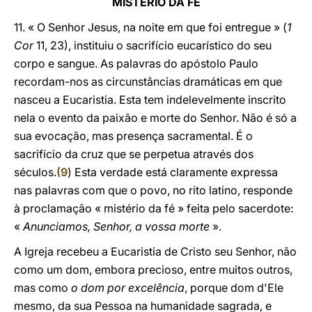
MISTÉRIO DA FÉ
11. « O Senhor Jesus, na noite em que foi entregue » (
1
Cor
11, 23), instituiu o sacrifício eucarístico do seu
corpo e sangue. As palavras do apóstolo Paulo
recordam-nos as circunstâncias dramáticas em que
nasceu a Eucaristia. Esta tem indelevelmente inscrito
nela o evento da paixão e morte do Senhor. Não é só a
sua evocação, mas presença sacramental. É o
sacrifício da cruz que se perpetua através dos
séculos.
(
9
) Esta verdade está claramente expressa
nas palavras com que o povo, no rito latino, responde
à proclamação « mistério da fé » feita pelo sacerdote:
«
Anunciamos, Senhor, a vossa morte
».
A Igreja recebeu a Eucaristia de Cristo seu Senhor, não
como um dom, embora precioso, entre muitos outros,
mas como
o dom por excelência
, porque dom d'Ele
mesmo, da sua Pessoa na humanidade sagrada, e