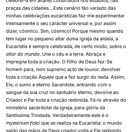
celebrei-a em altares construídos nos estádios, nas
praças das cidades... Este cenário tão variado das
minhas celebrações eucarísticas faz-me experimentar
intensamente o seu carácter universal e, por assim
dizer, cósmico. Sim, cósmico! Porque mesmo quando
tem lugar no pequeno altar duma igreja da aldeia, a
Eucaristia é sempre celebrada, de certo modo,
sobre o
altar do mundo
. Une o céu e a terra. Abraça e
impregna toda a criação. O Filho de Deus fez-Se
homem para, num supremo acto de louvor, devolver
toda a criação Àquele que a fez surgir do nada. Assim,
Ele, o sumo e eterno Sacerdote, entrando com o
sangue da sua cruz no santuário eterno, devolve ao
Criador e Pai toda a criação redimida. Fá-lo através do
ministério sacerdotal da Igreja, para glória da
Santíssima Trindade. Verdadeiramente este é o
mysterium fidei
que se realiza na Eucaristia: o mundo
saído das mãos de Deus criador volta a Ele redimido