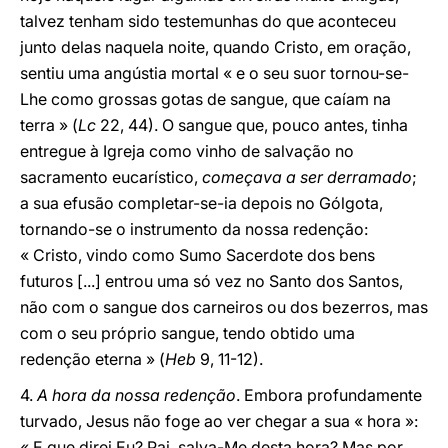
talvez tenham sido testemunhas do que aconteceu
junto delas naquela noite, quando Cristo, em oração,
sentiu uma angústia mortal « e o seu suor tornou-se-
Lhe como grossas gotas de sangue, que caíam na
terra » (
Lc
22, 44). O sangue que, pouco antes, tinha
entregue à Igreja como vinho de salvação no
sacramento eucarístico,
começava a ser derramado
;
a sua efusão completar-se-ia depois no Gólgota,
tornando-se o instrumento da nossa redenção:
« Cristo, vindo como Sumo Sacerdote dos bens
futuros [...] entrou uma só vez no Santo dos Santos,
não com o sangue dos carneiros ou dos bezerros, mas
com o seu próprio sangue, tendo obtido uma
redenção eterna » (
Heb
9, 11-12).
4.
A hora da nossa redenção
. Embora profundamente
turvado, Jesus não foge ao ver chegar a sua « hora »:
« E que direi Eu? Pai, salva-Me desta hora? Mas por