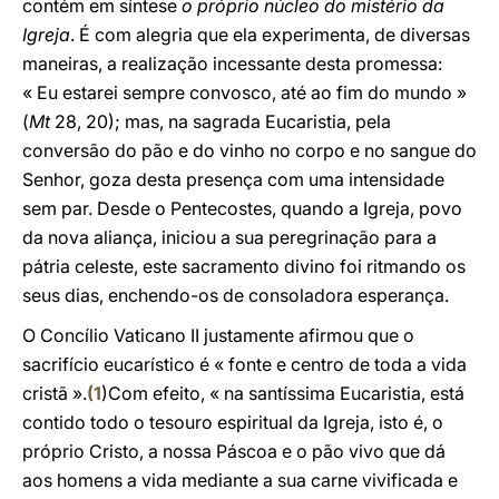
contém em síntese
o próprio núcleo do mistério da
Igreja
. É com alegria que ela experimenta, de diversas
maneiras, a realização incessante desta promessa:
« Eu estarei sempre convosco, até ao fim do mundo »
(
Mt
28, 20); mas, na sagrada Eucaristia, pela
conversão do pão e do vinho no corpo e no sangue do
Senhor, goza desta presença com uma intensidade
sem par. Desde o Pentecostes, quando a Igreja, povo
da nova aliança, iniciou a sua peregrinação para a
pátria celeste, este sacramento divino foi ritmando os
seus dias, enchendo-os de consoladora esperança.
O Concílio Vaticano II justamente afirmou que o
sacrifício eucarístico é « fonte e centro de toda a vida
cristã ».
(
1
)Com efeito, « na santíssima Eucaristia, está
contido todo o tesouro espiritual da Igreja, isto é, o
próprio Cristo, a nossa Páscoa e o pão vivo que dá
aos homens a vida mediante a sua carne vivificada e