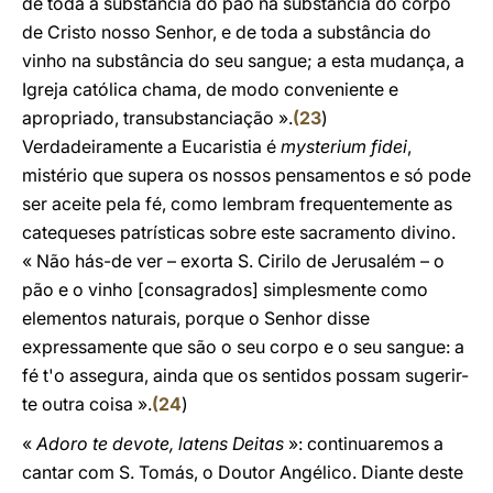
de toda a substância do pão na substância do corpo
de Cristo nosso Senhor, e de toda a substância do
vinho na substância do seu sangue; a esta mudança, a
Igreja católica chama, de modo conveniente e
apropriado, transubstanciação ».
(
23
)
Verdadeiramente a Eucaristia é
mysterium fidei
,
mistério que supera os nossos pensamentos e só pode
ser aceite pela fé, como lembram frequentemente as
catequeses patrísticas sobre este sacramento divino.
« Não hás-de ver – exorta S. Cirilo de Jerusalém – o
pão e o vinho [consagrados] simplesmente como
elementos naturais, porque o Senhor disse
expressamente que são o seu corpo e o seu sangue: a
fé t'o assegura, ainda que os sentidos possam sugerir-
te outra coisa ».
(
24
)
«
Adoro te devote, latens Deitas
»: continuaremos a
cantar com S. Tomás, o Doutor Angélico. Diante deste