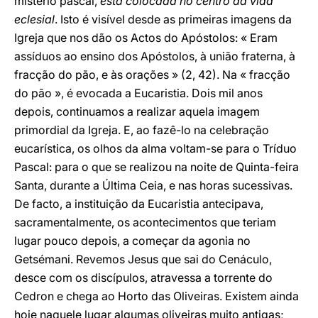
mistério pascal,
está colocada no centro da vida
eclesial
. Isto é visível desde as primeiras imagens da
Igreja que nos dão os Actos do Apóstolos: « Eram
assíduos ao ensino dos Apóstolos, à união fraterna, à
fracção do pão, e às orações » (2, 42). Na « fracção
do pão », é evocada a Eucaristia. Dois mil anos
depois, continuamos a realizar aquela imagem
primordial da Igreja. E, ao fazê-lo na celebração
eucarística, os olhos da alma voltam-se para o Tríduo
Pascal: para o que se realizou na noite de Quinta-feira
Santa, durante a Última Ceia, e nas horas sucessivas.
De facto, a instituição da Eucaristia antecipava,
sacramentalmente, os acontecimentos que teriam
lugar pouco depois, a começar da agonia no
Getsémani. Revemos Jesus que sai do Cenáculo,
desce com os discípulos, atravessa a torrente do
Cedron e chega ao Horto das Oliveiras. Existem ainda
hoje naquele lugar algumas oliveiras muito antigas;