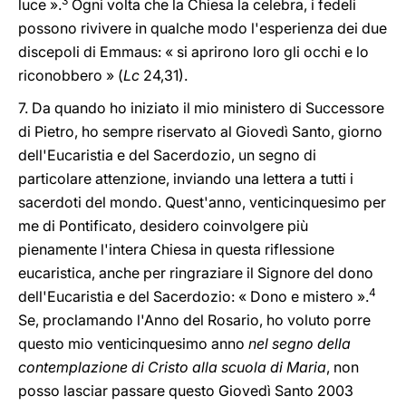
3
luce ».
Ogni volta che la Chiesa la celebra, i fedeli
possono rivivere in qualche modo l'esperienza dei due
discepoli di Emmaus: « si aprirono loro gli occhi e lo
riconobbero » (
Lc
24,31).
7. Da quando ho iniziato il mio ministero di Successore
di Pietro, ho sempre riservato al Giovedì Santo, giorno
dell'Eucaristia e del Sacerdozio, un segno di
particolare attenzione, inviando una lettera a tutti i
sacerdoti del mondo. Quest'anno, venticinquesimo per
me di Pontificato, desidero coinvolgere più
pienamente l'intera Chiesa in questa riflessione
eucaristica, anche per ringraziare il Signore del dono
4
dell'Eucaristia e del Sacerdozio: « Dono e mistero ».
Se, proclamando l'Anno del Rosario, ho voluto porre
questo mio venticinquesimo anno
nel segno della
contemplazione di Cristo alla scuola di Maria
, non
posso lasciar passare questo Giovedì Santo 2003