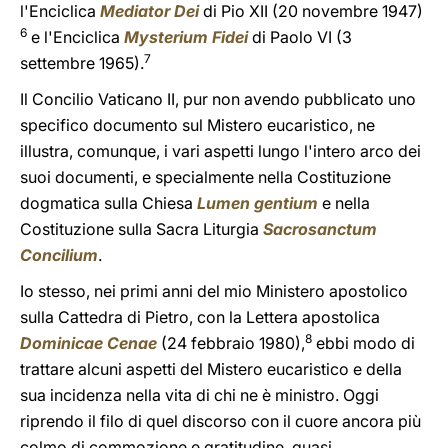
l'Enciclica
Mediator Dei
di Pio XII (20 novembre 1947)
6
e l'Enciclica
Mysterium Fidei
di Paolo VI (3
7
settembre 1965).
Il Concilio Vaticano II, pur non avendo pubblicato uno
specifico documento sul Mistero eucaristico, ne
illustra, comunque, i vari aspetti lungo l'intero arco dei
suoi documenti, e specialmente nella Costituzione
dogmatica sulla Chiesa
Lumen gentium
e nella
Costituzione sulla Sacra Liturgia
Sacrosanctum
Concilium
.
Io stesso, nei primi anni del mio Ministero apostolico
sulla Cattedra di Pietro, con la Lettera apostolica
8
Dominicae Cenae
(24 febbraio 1980),
ebbi modo di
trattare alcuni aspetti del Mistero eucaristico e della
sua incidenza nella vita di chi ne è ministro. Oggi
riprendo il filo di quel discorso con il cuore ancora più
colmo di commozione e gratitudine, quasi