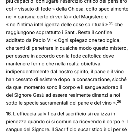
più capaci di coniugare l'esercizio critico del pensiero
col « vissuto di fede » della Chiesa, colto specialmente
nel « carisma certo di verità » del Magistero e
25
« nell'intima intelligenza delle cose spirituali »
che
raggiungono soprattutto i Santi. Resta il confine
additato da Paolo VI: « Ogni spiegazione teologica,
che tenti di penetrare in qualche modo questo mistero,
per essere in accordo con la fede cattolica deve
mantenere fermo che nella realtà obiettiva,
indipendentemente dal nostro spirito, il pane e il vino
han cessato di esistere dopo la consacrazione, sicché
da quel momento sono il corpo e il sangue adorabili
del Signore Gesù ad essere realmente dinanzi a noi
26
sotto le specie sacramentali del pane e del vino ».
16. L'efficacia salvifica del sacrificio si realizza in
pienezza quando ci si comunica ricevendo il corpo e il
sangue del Signore. Il Sacrificio eucaristico è di per sé