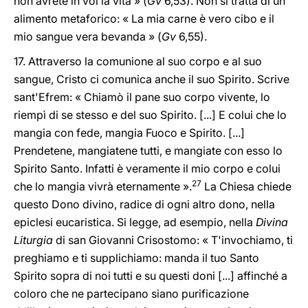
non avrete in voi la vita » (
Gv
6,53). Non si tratta di un
alimento metaforico: « La mia carne è vero cibo e il
mio sangue vera bevanda » (
Gv
6,55).
17. Attraverso la comunione al suo corpo e al suo
sangue, Cristo ci comunica anche il suo Spirito. Scrive
sant'Efrem: « Chiamò il pane suo corpo vivente, lo
riempì di se stesso e del suo Spirito. [...] E colui che lo
mangia con fede, mangia Fuoco e Spirito. [...]
Prendetene, mangiatene tutti, e mangiate con esso lo
Spirito Santo. Infatti è veramente il mio corpo e colui
27
che lo mangia vivrà eternamente ».
La Chiesa chiede
questo Dono divino, radice di ogni altro dono, nella
epiclesi eucaristica. Si legge, ad esempio, nella
Divina
Liturgia
di san Giovanni Crisostomo: « T'invochiamo, ti
preghiamo e ti supplichiamo: manda il tuo Santo
Spirito sopra di noi tutti e su questi doni [...] affinché a
coloro che ne partecipano siano purificazione