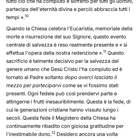
tutto ciò che ha compiuto e sofferto per tutti gli uomini,
partecipa dell'eternità divina e perciò abbraccia tutti i
10
tempi ».
Quando la Chiesa celebra l'Eucaristia, memoriale della
morte e risurrezione del suo Signore, questo evento
centrale di salvezza è reso realmente presente e « si
11
effettua l'opera della nostra redenzione ».
Questo
sacrificio è talmente decisivo per la salvezza del
genere umano che Gesù Cristo l'ha compiuto ed è
tornato al Padre soltanto
dopo averci lasciato il
mezzo per parteciparvi
come se vi fossimo stati
presenti. Ogni fedele può così prendervi parte e
attingerne i frutti inesauribilmente. Questa è la fede, di
cui le generazioni cristiane hanno vissuto lungo i
secoli. Questa fede il Magistero della Chiesa ha
continuamente ribadito con gioiosa gratitudine per
12
l'inestimabile dono.
Desidero ancora una volta