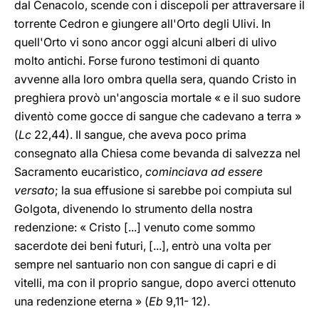
dal Cenacolo, scende con i discepoli per attraversare il
torrente Cedron e giungere all'Orto degli Ulivi. In
quell'Orto vi sono ancor oggi alcuni alberi di ulivo
molto antichi. Forse furono testimoni di quanto
avvenne alla loro ombra quella sera, quando Cristo in
preghiera provò un'angoscia mortale « e il suo sudore
diventò come gocce di sangue che cadevano a terra »
(
Lc
22,44). Il sangue, che aveva poco prima
consegnato alla Chiesa come bevanda di salvezza nel
Sacramento eucaristico,
cominciava ad essere
versato
; la sua effusione si sarebbe poi compiuta sul
Golgota, divenendo lo strumento della nostra
redenzione: « Cristo [...] venuto come sommo
sacerdote dei beni futuri, [...], entrò una volta per
sempre nel santuario non con sangue di capri e di
vitelli, ma con il proprio sangue, dopo averci ottenuto
una redenzione eterna » (
Eb
9,11- 12).