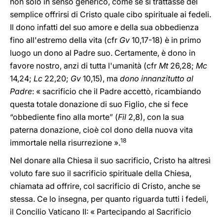
non solo in senso generico, come se si trattasse del
semplice offrirsi di Cristo quale cibo spirituale ai fedeli.
Il dono infatti del suo amore e della sua obbedienza
fino all'estremo della vita (cfr
Gv
10,17-18) è in primo
luogo un dono al Padre suo. Certamente, è dono in
favore nostro, anzi di tutta l'umanità (cfr
Mt
26,28;
Mc
14,24;
Lc
22,20;
Gv
10,15), ma
dono innanzitutto al
Padre
: « sacrificio che il Padre accettò, ricambiando
questa totale donazione di suo Figlio, che si fece
“obbediente fino alla morte” (
Fil
2,8), con la sua
paterna donazione, cioè col dono della nuova vita
18
immortale nella risurrezione ».
Nel donare alla Chiesa il suo sacrificio, Cristo ha altresì
voluto fare suo il sacrificio spirituale della Chiesa,
chiamata ad offrire, col sacrificio di Cristo, anche se
stessa. Ce lo insegna, per quanto riguarda tutti i fedeli,
il Concilio Vaticano II: « Partecipando al Sacrificio