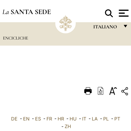
La
SANTA SEDE
ITALIANO
ENCICLICHE
FRANÇAIS
ENGLISH
ITALIANO
PORTUGUÊS
ESPAÑOL
DEUTSCH
POLSKI
العربيّة
DE
-
EN
-
ES
-
FR
-
HR
-
HU
-
IT
-
LA
-
PL
-
PT
-
ZH
中文