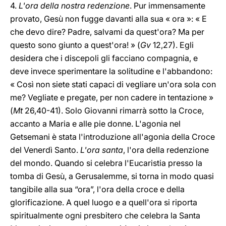
4.
L'ora della nostra redenzione
. Pur immensamente
provato, Gesù non fugge davanti alla sua « ora »: « E
che devo dire? Padre, salvami da quest'ora? Ma per
questo sono giunto a quest'ora! » (
Gv
12,27). Egli
desidera che i discepoli gli facciano compagnia, e
deve invece sperimentare la solitudine e l'abbandono:
« Così non siete stati capaci di vegliare un'ora sola con
me? Vegliate e pregate, per non cadere in tentazione »
(
Mt
26,40-41). Solo Giovanni rimarrà sotto la Croce,
accanto a Maria e alle pie donne. L'agonia nel
Getsemani è stata l'introduzione all'agonia della Croce
del Venerdì Santo.
L'ora santa
, l'ora della redenzione
del mondo. Quando si celebra l'Eucaristia presso la
tomba di Gesù, a Gerusalemme, si torna in modo quasi
tangibile alla sua “ora”, l'ora della croce e della
glorificazione. A quel luogo e a quell'ora si riporta
spiritualmente ogni presbitero che celebra la Santa