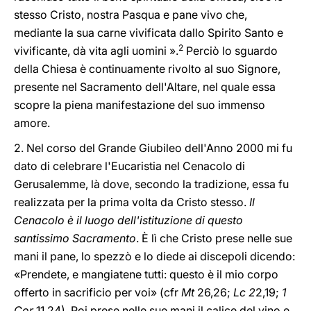
stesso Cristo, nostra Pasqua e pane vivo che,
mediante la sua carne vivificata dallo Spirito Santo e
2
vivificante, dà vita agli uomini ».
Perciò lo sguardo
della Chiesa è continuamente rivolto al suo Signore,
presente nel Sacramento dell'Altare, nel quale essa
scopre la piena manifestazione del suo immenso
amore.
2. Nel corso del Grande Giubileo dell'Anno 2000 mi fu
dato di celebrare l'Eucaristia nel Cenacolo di
Gerusalemme, là dove, secondo la tradizione, essa fu
realizzata per la prima volta da Cristo stesso.
Il
Cenacolo è il luogo dell'istituzione di questo
santissimo Sacramento
. È lì che Cristo prese nelle sue
mani il pane, lo spezzò e lo diede ai discepoli dicendo:
«Prendete, e mangiatene tutti: questo è il mio corpo
offerto in sacrificio per voi» (cfr
Mt
26,26;
Lc 2
2,19;
1
Cor
11,24). Poi prese nelle sue mani il calice del vino e