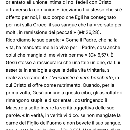
orientato all'unione intima di noi fedeli con Cristo
attraverso la comunione: riceviamo Lui stesso che si è
offerto per noi, il suo corpo che Egli ha consegnato
per noi sulla Croce, il suo sangue che ha « versato per
molti, in remissione dei peccati » (
Mt
26,28).
Ricordiamo le sue parole: « Come il Padre, che ha la
vita, ha mandato me e io vivo per il Padre, così anche
colui che mangia di me vivrà per me » (
Gv
6,57). È
Gesù stesso a rassicurarci che una tale unione, da Lui
asserita in analogia a quella della vita trinitaria, si
realizza veramente.
L'Eucaristia è vero banchetto
, in
cui Cristo si offre come nutrimento. Quando, per la
prima volta, Gesù annuncia questo cibo, gli ascoltatori
rimangono stupiti e disorientati, costringendo il
Maestro a sottolineare la verità oggettiva delle sue
parole: « In verità, in verità vi dico: se non mangiate la
carne del Figlio dell'uomo e non bevete il suo sangue,