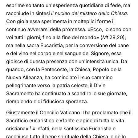
esprime soltanto un'esperienza quotidiana di fede, ma
racchiude in sintesi
il nucleo del mistero della Chiesa
.
Con gioia essa sperimenta in molteplici forme il
continuo avverarsi della promessa: «Ecco, io sono con
voi tutti i giorni, fino alla fine del mondo» (
Mt
28,20);
ma nella sacra Eucaristia, per la conversione del pane
e del vino nel corpo e nel sangue del Signore, essa
gioisce di questa presenza con un'intensità unica. Da
quando, con la Pentecoste, la Chiesa, Popolo della
Nuova Alleanza, ha cominciato il suo cammino
pellegrinante verso la patria celeste, il Divin
Sacramento ha continuato a scandire le sue giornate,
riempiendole di fiduciosa speranza.
Giustamente il Concilio Vaticano II ha proclamato che il
Sacrificio eucaristico è «fonte e apice di tutta la vita
1
cristiana».
« Infatti, nella santissima Eucaristia è
racchiuso tutto il bene spirituale della Chiesa, cioè lo