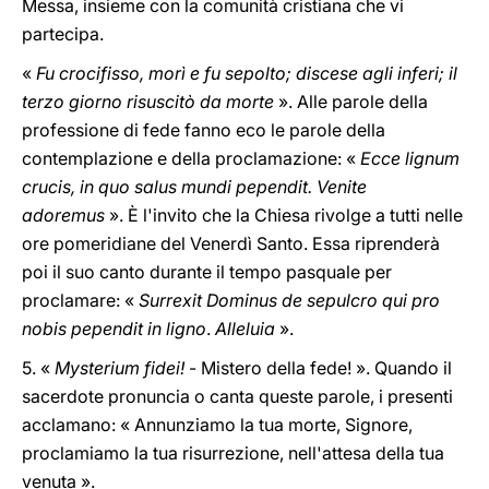
Messa, insieme con la comunità cristiana che vi
partecipa.
«
Fu crocifisso, morì e fu sepolto; discese agli inferi; il
terzo giorno risuscitò da morte
». Alle parole della
professione di fede fanno eco le parole della
contemplazione e della proclamazione: «
Ecce lignum
crucis, in quo salus mundi pependit. Venite
adoremus
». È l'invito che la Chiesa rivolge a tutti nelle
ore pomeridiane del Venerdì Santo. Essa riprenderà
poi il suo canto durante il tempo pasquale per
proclamare: «
Surrexit Dominus de sepulcro qui pro
nobis pependit in ligno
.
Alleluia
».
5. «
Mysterium fidei!
- Mistero della fede! ». Quando il
sacerdote pronuncia o canta queste parole, i presenti
acclamano: « Annunziamo la tua morte, Signore,
proclamiamo la tua risurrezione, nell'attesa della tua
venuta ».