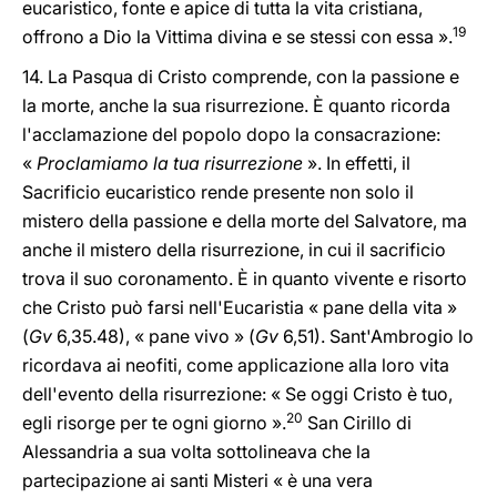
eucaristico, fonte e apice di tutta la vita cristiana,
19
offrono a Dio la Vittima divina e se stessi con essa ».
14. La Pasqua di Cristo comprende, con la passione e
la morte, anche la sua risurrezione. È quanto ricorda
l'acclamazione del popolo dopo la consacrazione:
«
Proclamiamo la tua risurrezione
». In effetti, il
Sacrificio eucaristico rende presente non solo il
mistero della passione e della morte del Salvatore, ma
anche il mistero della risurrezione, in cui il sacrificio
trova il suo coronamento. È in quanto vivente e risorto
che Cristo può farsi nell'Eucaristia « pane della vita »
(
Gv
6,35.48), « pane vivo » (
Gv
6,51). Sant'Ambrogio lo
ricordava ai neofiti, come applicazione alla loro vita
dell'evento della risurrezione: « Se oggi Cristo è tuo,
20
egli risorge per te ogni giorno ».
San Cirillo di
Alessandria a sua volta sottolineava che la
partecipazione ai santi Misteri « è una vera