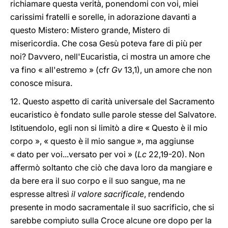
richiamare questa verità, ponendomi con voi, miei
carissimi fratelli e sorelle, in adorazione davanti a
questo Mistero: Mistero grande, Mistero di
misericordia. Che cosa Gesù poteva fare di più per
noi? Davvero, nell'Eucaristia, ci mostra un amore che
va fino « all'estremo » (cfr
Gv
13,1), un amore che non
conosce misura.
12. Questo aspetto di carità universale del Sacramento
eucaristico è fondato sulle parole stesse del Salvatore.
Istituendolo, egli non si limitò a dire « Questo è il mio
corpo », « questo è il mio sangue », ma aggiunse
« dato per voi...versato per voi » (
Lc
22,19-20). Non
affermò soltanto che ciò che dava loro da mangiare e
da bere era il suo corpo e il suo sangue, ma ne
espresse altresì
il valore sacrificale
, rendendo
presente in modo sacramentale il suo sacrificio, che si
sarebbe compiuto sulla Croce alcune ore dopo per la