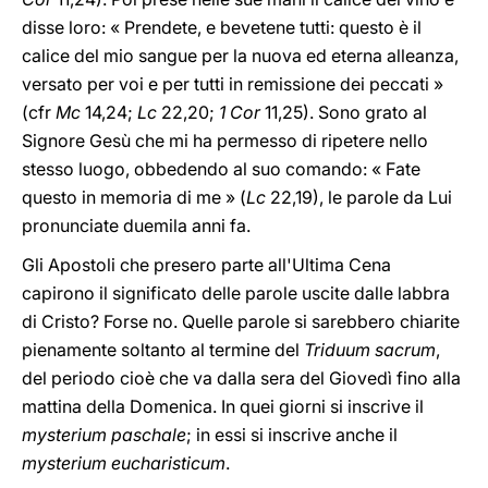
disse loro: « Prendete, e bevetene tutti: questo è il
calice del mio sangue per la nuova ed eterna alleanza,
versato per voi e per tutti in remissione dei peccati »
(cfr
Mc
14,24;
Lc
22,20;
1 Cor
11,25). Sono grato al
Signore Gesù che mi ha permesso di ripetere nello
stesso luogo, obbedendo al suo comando: « Fate
questo in memoria di me » (
Lc
22,19), le parole da Lui
pronunciate duemila anni fa.
Gli Apostoli che presero parte all'Ultima Cena
capirono il significato delle parole uscite dalle labbra
di Cristo? Forse no. Quelle parole si sarebbero chiarite
pienamente soltanto al termine del
Triduum sacrum
,
del periodo cioè che va dalla sera del Giovedì fino alla
mattina della Domenica. In quei giorni si inscrive il
mysterium paschale
; in essi si inscrive anche il
mysterium eucharisticum
.