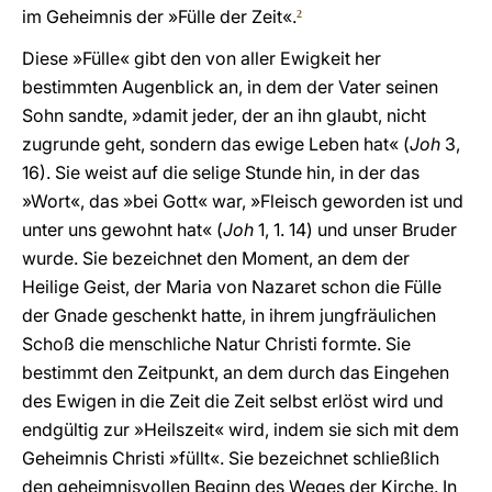
im Geheimnis der »Fülle der Zeit«.
2
Diese »Fülle« gibt den von aller Ewigkeit her
bestimmten Augenblick an, in dem der Vater seinen
Sohn sandte, »damit jeder, der an ihn glaubt, nicht
zugrunde geht, sondern das ewige Leben hat« (
Joh
3,
16). Sie weist auf die selige Stunde hin, in der das
»Wort«, das »bei Gott« war, »Fleisch geworden ist und
unter uns gewohnt hat« (
Joh
1, 1. 14) und unser Bruder
wurde. Sie bezeichnet den Moment, an dem der
Heilige Geist, der Maria von Nazaret schon die Fülle
der Gnade geschenkt hatte, in ihrem jungfräulichen
Schoß die menschliche Natur Christi formte. Sie
bestimmt den Zeitpunkt, an dem durch das Eingehen
des Ewigen in die Zeit die Zeit selbst erlöst wird und
endgültig zur »Heilszeit« wird, indem sie sich mit dem
Geheimnis Christi »füllt«. Sie bezeichnet schließlich
den geheimnisvollen Beginn des Weges der Kirche. In