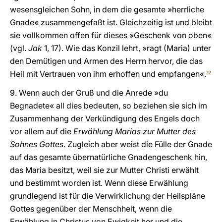
wesensgleichen Sohn, in dem die gesamte »herrliche
Gnade« zusammengefaßt ist. Gleichzeitig ist und bleibt
sie vollkommen offen für dieses »Geschenk von oben«
(vgl.
Jak
1, 17). Wie das Konzil lehrt, »ragt (Maria) unter
den Demütigen und Armen des Herrn hervor, die das
Heil mit Vertrauen von ihm erhoffen und empfangen«.
22
9. Wenn auch der Gruß und die Anrede »du
Begnadete« all dies bedeuten, so beziehen sie sich im
Zusammenhang der Verkündigung des Engels doch
vor allem auf die
Erwählung Marias zur Mutter des
Sohnes Gottes
. Zugleich aber weist die Fülle der Gnade
auf das gesamte übernatürliche Gnadengeschenk hin,
das Maria besitzt, weil sie zur Mutter Christi erwählt
und bestimmt worden ist. Wenn diese Erwählung
grundlegend ist für die Verwirklichung der Heilspläne
Gottes gegenüber der Menschheit, wenn die
Erwählung in Christus von Ewigkeit her und die