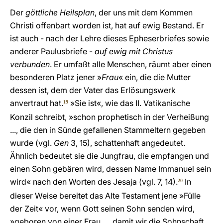
Der
göttliche Heilsplan
, der uns mit dem Kommen
Christi offenbart worden ist, hat auf ewig Bestand. Er
ist auch - nach der Lehre dieses Epheserbriefes sowie
anderer Paulusbriefe -
auf ewig mit Christus
verbunden
. Er umfaßt alle Menschen, räumt aber einen
besonderen Platz jener »
Frau
« ein, die die Mutter
dessen ist, dem der Vater das Erlösungswerk
anvertraut hat.
»Sie ist«, wie das II. Vatikanische
19
Konzil schreibt, »schon prophetisch in der Verheißung
..., die den in Sünde gefallenen Stammeltern gegeben
wurde (vgl.
Gen
3, 15), schattenhaft angedeutet.
Ähnlich bedeutet sie die Jungfrau, die empfangen und
einen Sohn gebären wird, dessen Name Immanuel sein
wird« nach den Worten des Jesaja (vgl. 7, 14).
In
20
dieser Weise bereitet das Alte Testament jene »Fülle
der Zeit« vor, wenn Gott seinen Sohn senden wird,
»geboren von einer Frau, ... damit wir die Sohnschaft