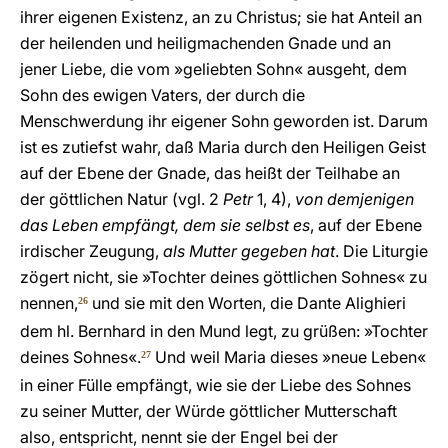
ihrer eigenen Existenz, an zu Christus; sie hat Anteil an
der heilenden und heiligmachenden Gnade und an
jener Liebe, die vom »geliebten Sohn« ausgeht, dem
Sohn des ewigen Vaters, der durch die
Menschwerdung ihr eigener Sohn geworden ist. Darum
ist es zutiefst wahr, daß Maria durch den Heiligen Geist
auf der Ebene der Gnade, das heißt der Teilhabe an
der göttlichen Natur (vgl. 2
Petr
1, 4),
von demjenigen
das Leben empfängt, dem sie selbst es
, auf der Ebene
irdischer Zeugung,
als Mutter gegeben hat
. Die Liturgie
zögert nicht, sie »Tochter deines göttlichen Sohnes« zu
nennen,
und sie mit den Worten, die Dante Alighieri
26
dem hl. Bernhard in den Mund legt, zu grüßen: »Tochter
deines Sohnes«.
Und weil Maria dieses »neue Leben«
27
in einer Fülle empfängt, wie sie der Liebe des Sohnes
zu seiner Mutter, der Würde göttlicher Mutterschaft
also, entspricht, nennt sie der Engel bei der