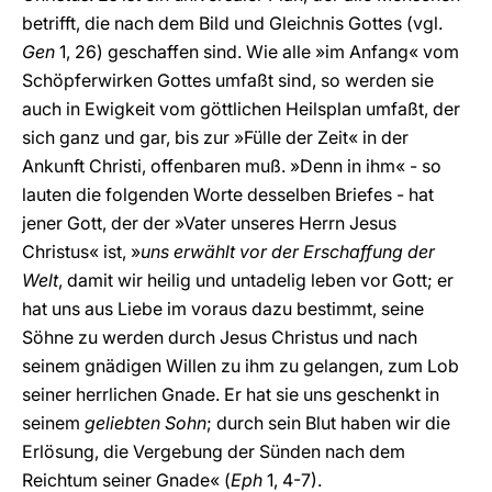
betrifft, die nach dem Bild und Gleichnis Gottes (vgl.
Gen
1, 26) geschaffen sind. Wie alle »im Anfang« vom
Schöpferwirken Gottes umfaßt sind, so werden sie
auch in Ewigkeit vom göttlichen Heilsplan umfaßt, der
sich ganz und gar, bis zur »Fülle der Zeit« in der
Ankunft Christi, offenbaren muß. »Denn in ihm« - so
lauten die folgenden Worte desselben Briefes - hat
jener Gott, der der »Vater unseres Herrn Jesus
Christus« ist, »
uns erwählt vor der Erschaffung der
Welt
, damit wir heilig und untadelig leben vor Gott; er
hat uns aus Liebe im voraus dazu bestimmt, seine
Söhne zu werden durch Jesus Christus und nach
seinem gnädigen Willen zu ihm zu gelangen, zum Lob
seiner herrlichen Gnade. Er hat sie uns geschenkt in
seinem
geliebten Sohn
; durch sein Blut haben wir die
Erlösung, die Vergebung der Sünden nach dem
Reichtum seiner Gnade« (
Eph
1, 4-7).