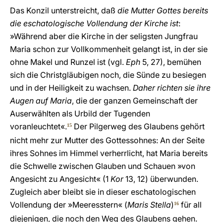
Das Konzil unterstreicht, daß
die Mutter Gottes bereits
die eschatologische Vollendung der Kirche ist
:
»Während aber die Kirche in der seligsten Jungfrau
Maria schon zur Vollkommenheit gelangt ist, in der sie
ohne Makel und Runzel ist (vgl.
Eph
5, 27), bemühen
sich die Christgläubigen noch, die Sünde zu besiegen
und in der Heiligkeit zu wachsen.
Daher richten sie ihre
Augen auf Maria
, die der ganzen Gemeinschaft der
Auserwählten als Urbild der Tugenden
voranleuchtet«.
Der Pilgerweg des Glaubens gehört
15
nicht mehr zur Mutter des Gottessohnes: An der Seite
ihres Sohnes im Himmel verherrlicht, hat Maria bereits
die Schwelle zwischen Glauben und Schauen »von
Angesicht zu Angesicht« (1
Kor
13, 12) überwunden.
Zugleich aber bleibt sie in dieser eschatologischen
Vollendung der »Meeresstern« (
Maris Stella
)
für all
16
diejenigen, die noch den Weg des Glaubens gehen.