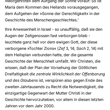
»Morgenröte« dem Aufgang der Sonne vorauf: So ist
Maria dem Kommen des Heilands vorausgegangen,
dem Aufgehen der »Sonne der Gerechtigkeit« in der
Geschichte des Menschengeschlechtes.
7
Ihre Anwesenheit in Israel - so unauffällig, daß sie den
Augen der Zeitgenossen fast verborgen blieb -
leuchtete ganz hell vor dem ewigen Gott, der diese
verborgene »Tochter Zions« (
Zef
3, 14;
Sach
2, 14) mit
dem Heilsplan verbunden hatte, der die gesamte
Geschichte der Menschheit umfaßt. Wir Christen, die
wissen, daß der Plan der Vorsehung der Göttlichen
Dreifaltigkeit
die zentrale Wirklichkeit der Offenbarung
und des Glaubens
ist, verspüren also gegen Ende des
zweiten Jahrtausends zu Recht die Notwendigkeit, die
einzigartige Gegenwart der Mutter Christi in der
Geschichte hervorzuheben, vor allem in diesen letzten
Jahren vor dem Jahr 2000.