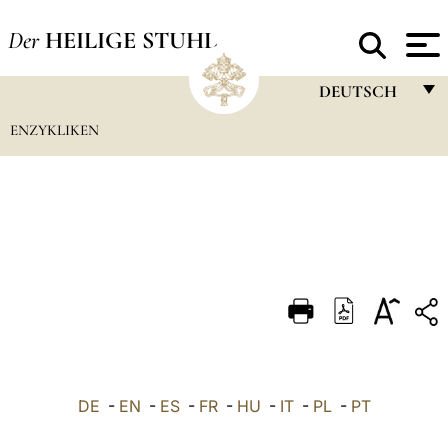
Der
HEILIGE STUHL
DEUTSCH
ENZYKLIKEN
FRANÇAIS
ENGLISH
ITALIANO
PORTUGUÊS
ESPAÑOL
DEUTSCH
POLSKI
العربيّة
DE
-
EN
-
ES
-
FR
-
HU
-
IT
-
PL
-
PT
中文