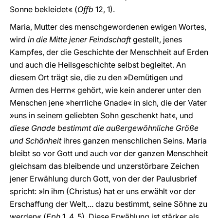
Sonne bekleidet« (
Offb
12, 1).
Maria, Mutter des menschgewordenen ewigen Wortes,
wird
in die Mitte jener Feindschaft
gestellt, jenes
Kampfes, der die Geschichte der Menschheit auf Erden
und auch die Heilsgeschichte selbst begleitet. An
diesem Ort trägt sie, die zu den »Demütigen und
Armen des Herrn« gehört, wie kein anderer unter den
Menschen jene »herrliche Gnade« in sich, die der Vater
»uns in seinem geliebten Sohn geschenkt hat«, und
diese Gnade bestimmt die außergewöhnliche Größe
und Schönheit
ihres ganzen menschlichen Seins. Maria
bleibt so vor Gott und auch vor der ganzen Menschheit
gleichsam das bleibende und unzerstörbare Zeichen
jener Erwählung durch Gott, von der der Paulusbrief
spricht: »In ihm (Christus) hat er uns erwählt vor der
Erschaffung der Welt,... dazu bestimmt, seine Söhne zu
werden« (
Eph
1, 4. 5). Diese Erwählung ist stärker als