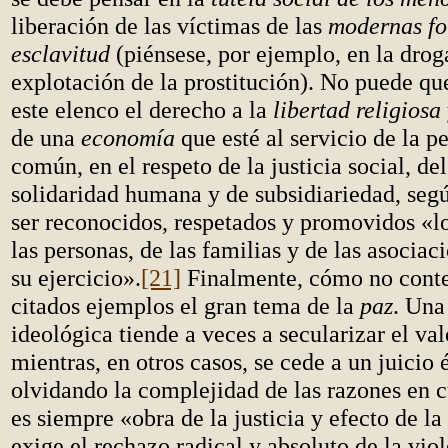
liberación de las víctimas de las
modernas fo
esclavitud
(piénsese, por ejemplo, en la drog
explotación de la prostitución). No puede qu
este elenco el derecho a la
libertad religiosa
de una
economía
que esté al servicio de la p
común, en el respeto de la justicia social, de
solidaridad humana y de subsidiariedad, seg
ser reconocidos, respetados y promovidos «l
las personas, de las familias y de las asociac
su ejercicio».
[21]
Finalmente, cómo no conte
citados ejemplos el gran tema de la
paz
. Una
ideológica tiende a veces a secularizar el val
mientras, en otros casos, se cede a un juicio 
olvidando la complejidad de las razones en c
es siempre «obra de la justicia y efecto de la
exige el rechazo radical y absoluto de la viol