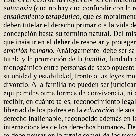
eutanasia
(que no hay que confundir con la r
ensañamiento terapéutico
, que es moralment
deben tutelar el derecho primario a la vida d
concepción hasta su término natural. Del m
que insistir en el deber de respetar y protege
embrión humano
. Análogamente, debe ser sa
tutela y la promoción de la
familia
, fundada
monogámico entre personas de sexo opuesto 
su unidad y estabilidad, frente a las leyes m
divorcio. A la familia no pueden ser jurídic
equiparadas otras formas de convivencia, ni 
recibir, en cuánto tales, reconocimiento legal
libertad de los padres en la
educación
de sus 
derecho inalienable, reconocido además en l
internacionales de los derechos humanos. D
se debe pensar en la
tutela social de los men